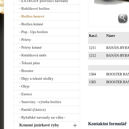
- EXTRUDY plovoucí návnady
- Rohlikové boilies
- Boilies hotové
- Boilies krmné
- Pop - Ups boilies
Kat.č.
Název
- Pelety
- Pelety krmné
1211
BANÁN-RYBA P
- Krmítková směs
1212
BANÁN-RYBA P
- Tekutá játra
- Booster
1304
BOOSTER BAN
- Dipy a tekuté složky
1305
BOOSTER BAN
- Oleje
- Esence
- Suroviny - výroba boilies
- Partikl (částice)
- Rybářské navnady na váhu -
Kontaktní formulář
Krmení jezírkové ryby