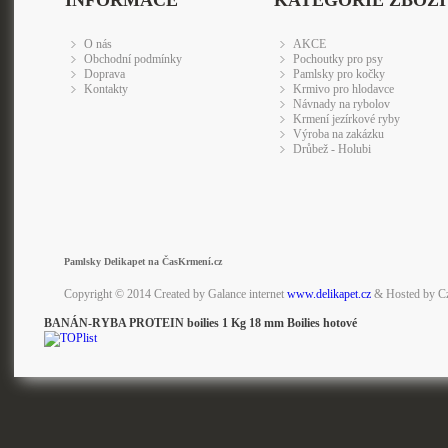
INFORMACE
KATEGORIE ZBOŽÍ
O nás
AKCE
Obchodní podmínky
Pochoutky pro psy
Doprava
Pamlsky pro kočky
Kontakty
Krmivo pro hlodavce
Návnady na rybolov
Krmení jezírkové ryby
Výroba na zakázku
Drůbež - Holubi
Pamlsky Delikapet na ČasKrmení.cz
Copyright © 2014 Created by Galance internet
www.delikapet.cz
& Hosted by C
BANÁN-RYBA PROTEIN boilies 1 Kg 18 mm Boilies hotové