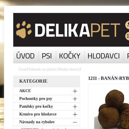
ÚVOD
PSI
KOČKY
HLODAVCI
Úvod
/
Návnady na rybolov
/
Boilies hotové
/
1211 - BANÁN-RYBA
KATEGORIE
AKCE
Pochoutky pro psy
Pamlsky pro kočky
Krmivo pro hlodavce
Návnady na rybolov