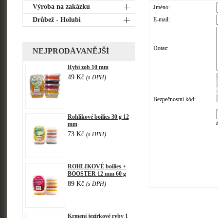
Výroba na zakázku
Jméno:
Drůbež - Holubi
E-mail:
Dotaz:
NEJPRODÁVANĚJŠÍ
Rybí zob 10 mm
49 Kč
(s DPH)
Bezpečnostní kód:
Rohlikové boilies 30 g 12
mm
73 Kč
(s DPH)
ROHLIKOVÉ boilies +
BOOSTER 12 mm 60 g
89 Kč
(s DPH)
Krmení jezírkové ryby 1