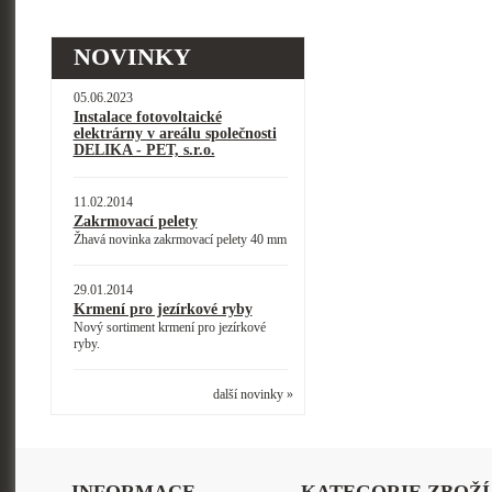
NOVINKY
05.06.2023
Instalace fotovoltaické
elektrárny v areálu společnosti
DELIKA - PET, s.r.o.
11.02.2014
Zakrmovací pelety
Žhavá novinka zakrmovací pelety 40 mm
29.01.2014
Krmení pro jezírkové ryby
Nový sortiment krmení pro jezírkové
ryby.
další novinky »