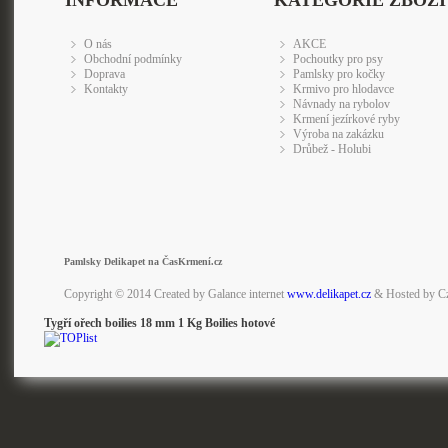
INFORMACE
KATEGORIE ZBOŽÍ
O nás
AKCE
Obchodní podmínky
Pochoutky pro psy
Doprava
Pamlsky pro kočky
Kontakty
Krmivo pro hlodavce
Návnady na rybolov
Krmení jezírkové ryby
Výroba na zakázku
Drůbež - Holubi
Pamlsky Delikapet na ČasKrmení.cz
Copyright © 2014 Created by Galance internet
www.delikapet.cz
& Hosted by C
Tygří ořech boilies 18 mm 1 Kg Boilies hotové