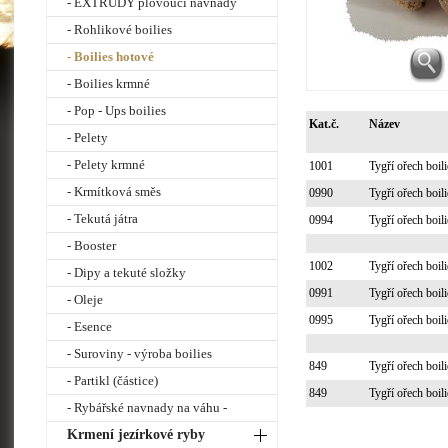
- EXTRUDY plovoucí návnady
- Rohlikové boilies
- Boilies hotové
- Boilies krmné
- Pop - Ups boilies
Kat.č.
Název
- Pelety
- Pelety krmné
1001
Tygří ořech boi
- Krmítková směs
0990
Tygří ořech boi
- Tekutá játra
0994
Tygří ořech boi
- Booster
1002
Tygří ořech boi
- Dipy a tekuté složky
0991
Tygří ořech boi
- Oleje
0995
Tygří ořech boi
- Esence
- Suroviny - výroba boilies
849
Tygří ořech boi
- Partikl (částice)
849
Tygří ořech boi
- Rybářské navnady na váhu -
Krmení jezírkové ryby