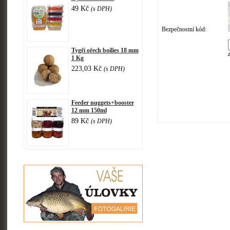
49 Kč
(s DPH)
Bezpečnostní kód:
Tygří ořech boilies 18 mm
1 Kg
223,03 Kč
(s DPH)
Feeder nuggets+booster
12 mm 150ml
89 Kč
(s DPH)