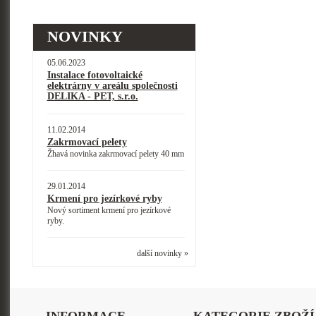
NOVINKY
05.06.2023
Instalace fotovoltaické
elektrárny v areálu společnosti
DELIKA - PET, s.r.o.
11.02.2014
Zakrmovací pelety
Žhavá novinka zakrmovací pelety 40 mm
29.01.2014
Krmení pro jezírkové ryby
Nový sortiment krmení pro jezírkové
ryby.
další novinky »