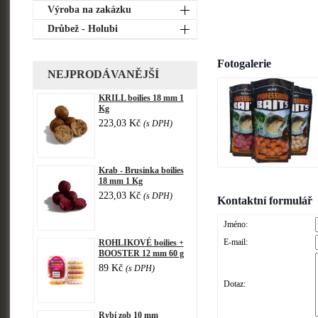
Výroba na zakázku
Drůbež - Holubi
Fotogalerie
NEJPRODÁVANĚJŠÍ
KRILL boilies 18 mm 1
Kg
223,03 Kč
(s DPH)
Krab - Brusinka boilies
18 mm 1 Kg
223,03 Kč
(s DPH)
Kontaktní formulář
Jméno:
E-mail:
ROHLIKOVÉ boilies +
BOOSTER 12 mm 60 g
89 Kč
(s DPH)
Dotaz:
Rybí zob 10 mm