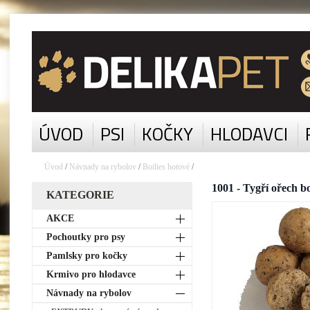
ÚVOD
PSI
KOČKY
HLODAVCI
Úvod
/
Návnady na rybolov
/
Boilies hotové
/
1001 - Tygří ořech b
KATEGORIE
AKCE
Pochoutky pro psy
Pamlsky pro kočky
Krmivo pro hlodavce
Návnady na rybolov