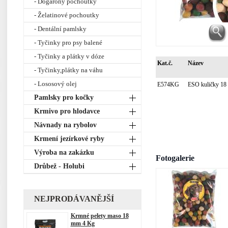
- Dogarony pochoutky
- Želatinové pochoutky
- Dentální pamlsky
- Tyčinky pro psy balené
- Tyčinky a plátky v dóze
Kat.č.
Název
- Tyčinky,plátky na váhu
- Lososový olej
E574KG
ESO kuličky 1
Pamlsky pro kočky
Krmivo pro hlodavce
Návnady na rybolov
Krmení jezírkové ryby
Výroba na zakázku
Fotogalerie
Drůbež - Holubi
NEJPRODÁVANĚJŠÍ
Krmné pelety maso 18
mm 4 Kg