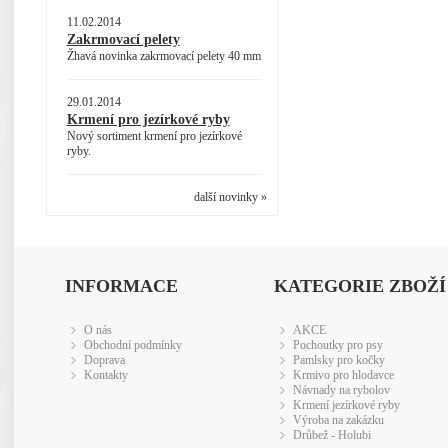
11.02.2014
Zakrmovací pelety
Žhavá novinka zakrmovací pelety 40 mm
29.01.2014
Krmení pro jezírkové ryby
Nový sortiment krmení pro jezírkové
ryby.
další novinky »
INFORMACE
KATEGORIE ZBOŽÍ
O nás
AKCE
Obchodní podmínky
Pochoutky pro psy
Doprava
Pamlsky pro kočky
Kontakty
Krmivo pro hlodavce
Návnady na rybolov
Krmení jezírkové ryby
Výroba na zakázku
Drůbež - Holubi