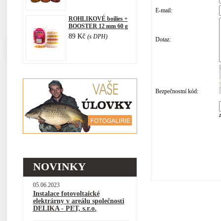
E-mail:
ROHLIKOVÉ boilies +
BOOSTER 12 mm 60 g
89 Kč
(s DPH)
Dotaz:
Bezpečnostní kód:
NOVINKY
05.06.2023
Instalace fotovoltaické
elektrárny v areálu společnosti
DELIKA - PET, s.r.o.