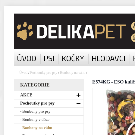
ÚVOD
PSI
KOČKY
HLODAVCI
Úvod
/
Pochoutky pro psy
/
Bonbony na váhu
/
E574KG - ESO kulič
KATEGORIE
AKCE
Pochoutky pro psy
- Bonbony pro psy
- Bonbony v dóze
- Bonbony na váhu