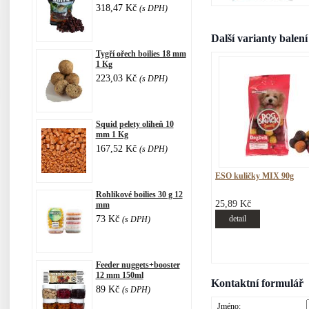
318,47 Kč
(s DPH)
Další varianty balení
Tygří ořech boilies 18 mm
1 Kg
223,03 Kč
(s DPH)
Squid pelety oliheň 10
mm 1 Kg
167,52 Kč
(s DPH)
ESO kuličky MIX 90g
Rohlikové boilies 30 g 12
25,89 Kč
mm
73 Kč
detail
(s DPH)
Feeder nuggets+booster
12 mm 150ml
Kontaktní formulář
89 Kč
(s DPH)
Jméno: