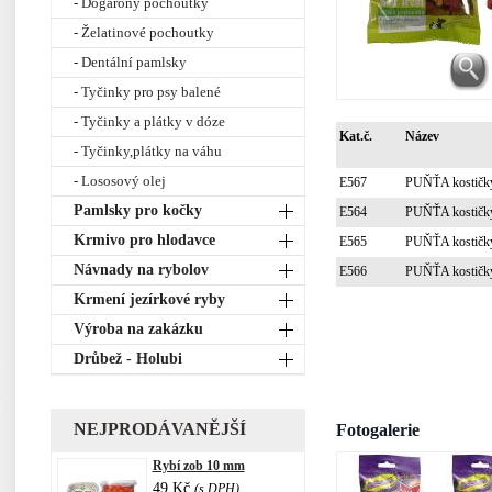
- Dogarony pochoutky
- Želatinové pochoutky
- Dentální pamlsky
- Tyčinky pro psy balené
- Tyčinky a plátky v dóze
Kat.č.
Název
- Tyčinky,plátky na váhu
- Lososový olej
E567
PUŇŤA kostič
Pamlsky pro kočky
E564
PUŇŤA kostičk
Krmivo pro hlodavce
E565
PUŇŤA kostičk
Návnady na rybolov
E566
PUŇŤA kostičk
Krmení jezírkové ryby
Výroba na zakázku
Drůbež - Holubi
NEJPRODÁVANĚJŠÍ
Fotogalerie
Rybí zob 10 mm
49 Kč
(s DPH)