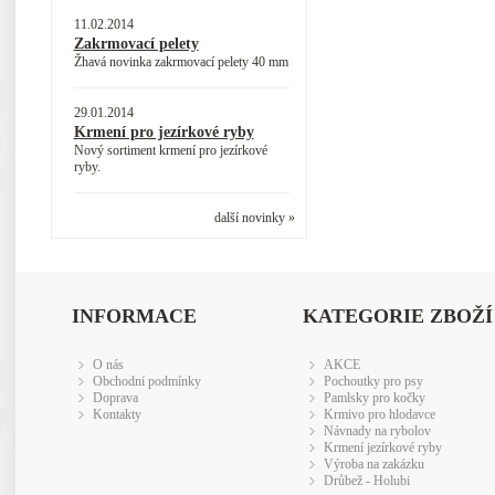
11.02.2014
Zakrmovací pelety
Žhavá novinka zakrmovací pelety 40 mm
29.01.2014
Krmení pro jezírkové ryby
Nový sortiment krmení pro jezírkové
ryby.
další novinky »
INFORMACE
KATEGORIE ZBOŽÍ
O nás
AKCE
Obchodní podmínky
Pochoutky pro psy
Doprava
Pamlsky pro kočky
Kontakty
Krmivo pro hlodavce
Návnady na rybolov
Krmení jezírkové ryby
Výroba na zakázku
Drůbež - Holubi