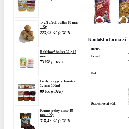
Tygří ořech boilies 18 mm
1 Kg
223,03 Kč
(s DPH)
Kontaktní formulář
Jméno:
Rohlikové boilies 30 g 12
mm
E-mail:
73 Kč
(s DPH)
Dotaz:
Feeder nuggets+booster
12 mm 150ml
89 Kč
(s DPH)
Bezpečnostní kód:
Krmné pelety maso 18
mm 4 Kg
318,47 Kč
(s DPH)