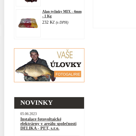
Alan tyčinky MIX - 4mm
- 1 Kg
232 Kč
(s DPH)
NOVINKY
05.06.2023
Instalace fotovoltaické
elektrárny v areálu společnosti
DELIKA - PET, s.r.o.