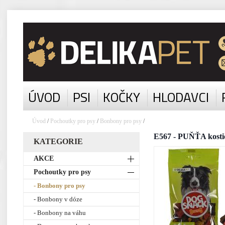
ÚVOD
PSI
KOČKY
HLODAVCI
Úvod
/
Pochoutky pro psy
/
Bonbony pro psy
/
E567 - PUŇŤA kost
KATEGORIE
AKCE
Pochoutky pro psy
- Bonbony pro psy
- Bonbony v dóze
- Bonbony na váhu