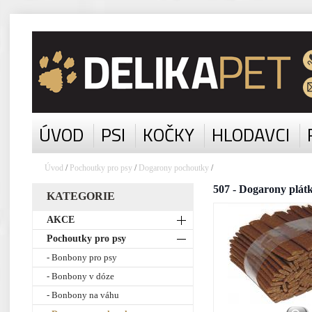
ÚVOD
PSI
KOČKY
HLODAVCI
Úvod
/
Pochoutky pro psy
/
Dogarony pochoutky
/
507 - Dogarony plát
KATEGORIE
AKCE
Pochoutky pro psy
- Bonbony pro psy
- Bonbony v dóze
- Bonbony na váhu