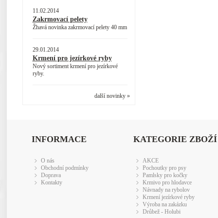
11.02.2014
Zakrmovací pelety
Žhavá novinka zakrmovací pelety 40 mm
29.01.2014
Krmení pro jezírkové ryby
Nový sortiment krmení pro jezírkové
ryby.
další novinky »
INFORMACE
KATEGORIE ZBOŽÍ
O nás
AKCE
Obchodní podmínky
Pochoutky pro psy
Doprava
Pamlsky pro kočky
Kontakty
Krmivo pro hlodavce
Návnady na rybolov
Krmení jezírkové ryby
Výroba na zakázku
Drůbež - Holubi