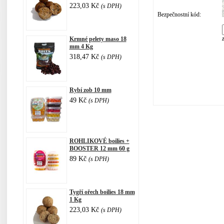
223,03 Kč
(s DPH)
Bezpečnostní kód:
Krmné pelety maso 18
mm 4 Kg
318,47 Kč
(s DPH)
Rybí zob 10 mm
49 Kč
(s DPH)
ROHLIKOVÉ boilies +
BOOSTER 12 mm 60 g
89 Kč
(s DPH)
Tygří ořech boilies 18 mm
1 Kg
223,03 Kč
(s DPH)