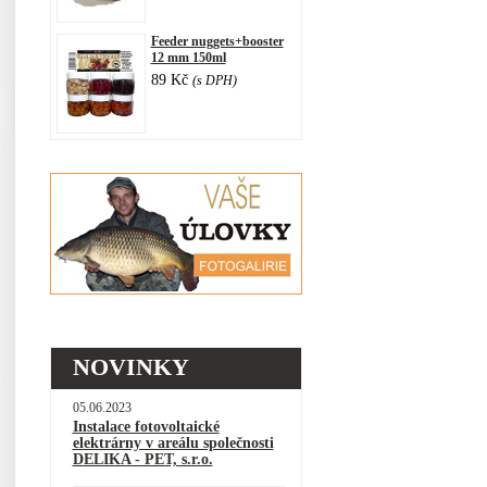
Feeder nuggets+booster
12 mm 150ml
89 Kč
(s DPH)
NOVINKY
05.06.2023
Instalace fotovoltaické
elektrárny v areálu společnosti
DELIKA - PET, s.r.o.