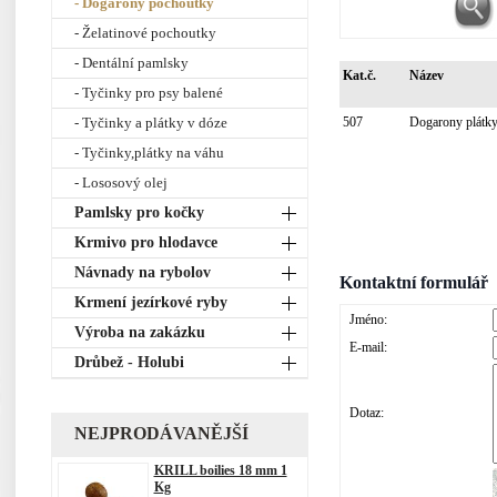
- Dogarony pochoutky
- Želatinové pochoutky
- Dentální pamlsky
Kat.č.
Název
- Tyčinky pro psy balené
- Tyčinky a plátky v dóze
507
Dogarony plátk
- Tyčinky,plátky na váhu
- Lososový olej
Pamlsky pro kočky
Krmivo pro hlodavce
Návnady na rybolov
Kontaktní formulář
Krmení jezírkové ryby
Jméno:
Výroba na zakázku
E-mail:
Drůbež - Holubi
Dotaz:
NEJPRODÁVANĚJŠÍ
KRILL boilies 18 mm 1
Kg