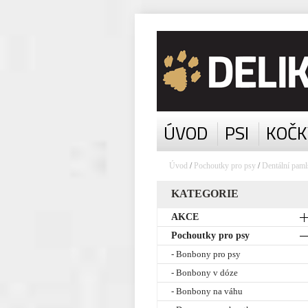
ÚVOD
PSI
KOČK
Úvod
/
Pochoutky pro psy
/
Dentální paml
KATEGORIE
AKCE
Pochoutky pro psy
- Bonbony pro psy
- Bonbony v dóze
- Bonbony na váhu