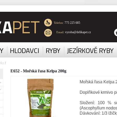
775 225 685
Telefon:
vyroba@delikapet.cz
Email:
Y
HLODAVCI
RYBY
JEZÍRKOVÉ RYBY
sky
/
E652 - Mořská řasa Kelpa 200g
Mořská řasa Kelpa 
Doplňkové krmivo pr
Složení: 100 % s
(Ascophyllum nodo
Dávkování: 1/3 lžič