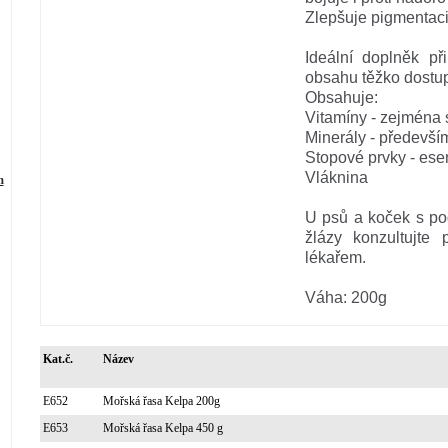
Zlepšuje pigmentaci s
Ideální doplněk p
obsahu těžko dostup
Obsahuje:
Vitamíny - zejména 
Minerály - především
Stopové prvky - esen
Vláknina
m
U psů a koček s p
žlázy konzultujte 
lékařem.
Váha: 200g
Kat.č.
Název
E652
Mořská řasa Kelpa 200g
E653
Mořská řasa Kelpa 450 g