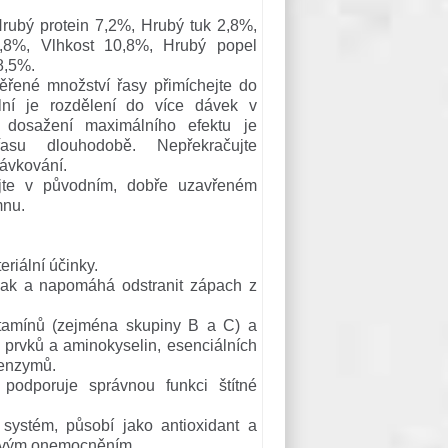
Hrubý protein 7,2%, Hrubý tuk 2,8%,
,8%, Vlhkost 10,8%, Hrubý popel
8,5%.
řené množství řasy přimíchejte do
ální je rozdělení do více dávek v
 dosažení maximálního efektu je
asu dlouhodobě. Nepřekračujte
ávkování.
ujte v původním, dobře uzavřeném
mnu.
eriální účinky.
lak a napomáhá odstranit zápach z
itamínů (zejména skupiny B a C) a
 prvků a aminokyselin, esenciálních
 enzymů.
podporuje správnou funkci štítné
 systém, působí jako antioxidant a
rovým onemocněním.