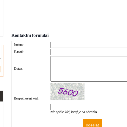
Kontaktní formulář
Jméno:
E-mail:
Dotaz:
Bezpečnostní kód:
zde opište kód, který je na obrázku