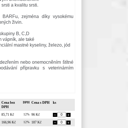
rsti a kvalitu srsti.
ři BARFu, zejména díky vysokému
ných živin.
skupiny B, C,D
 vápník, ale také
ciální mastné kyseliny, železo, jód
odezřením nebo onemocněním štítné
podávání přípravku s veterinárním
Cena bez
DPH
Cena s DPH
ks
DPH
85,71 Kč
12%
96 Kč
166,96 Kč
12%
187 Kč