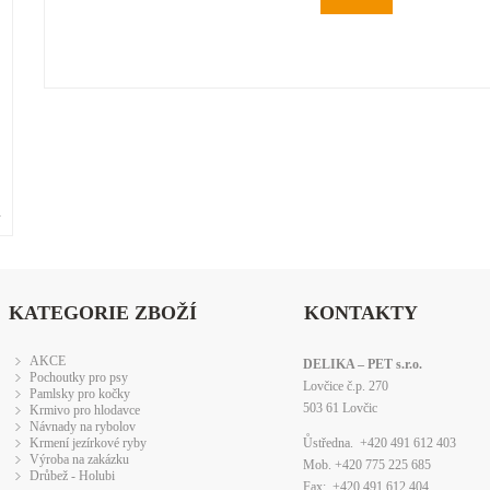
»
KATEGORIE ZBOŽÍ
KONTAKTY
AKCE
DELIKA – PET s.r.o.
Pochoutky pro psy
Lovčice č.p. 270
Pamlsky pro kočky
503 61 Lovčic
Krmivo pro hlodavce
Návnady na rybolov
Krmení jezírkové ryby
Ůstředna. +420 491 612 403
Výroba na zakázku
Mob. +420 775 225 685
Drůbež - Holubi
Fax: +420 491 612 404