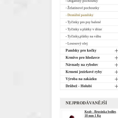
- Dogarony pochoutky
- Želatinové pochoutky
- Dentální pamlsky
- Tyčinky pro psy balené
- Tyčinky a plátky v dóze
- Tyčinky,plátky na váhu
- Lososový olej
Pamlsky pro kočky
Krmivo pro hlodavce
Návnady na rybolov
Krmení jezírkové ryby
Výroba na zakázku
Drůbež - Holubi
NEJPRODÁVANĚJŠÍ
Krab - Brusinka boilies
18 mm 1 Kg