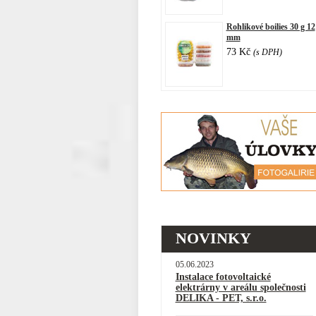
Rohlikové boilies 30 g 12
mm
73 Kč
(s DPH)
NOVINKY
05.06.2023
Instalace fotovoltaické
elektrárny v areálu společnosti
DELIKA - PET, s.r.o.