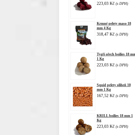
223,03 Kč
(s DPH)
Krmné pelety maso 18
mm 4 Kg
318,47 Kč
(s DPH)
Tygří ořech boilies 18 m
1 Kg
223,03 Kč
(s DPH)
Squid pelety oliheň 10
mm 1 Kg
167,52 Kč
(s DPH)
KRILL boilies 18 mm 1
Kg
223,03 Kč
(s DPH)