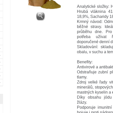
Analytické složky: 
Hrubá vláknina 41
18,9%, Sacharidy 1
Krmný návod: Odmě
běžné stravy. Ide
průběhu dne. Pro
potřeba užívat ř
doporučené denní d
Skladování: sklad
obalu, v suchu a te
Benefity:
Antivirové a antibakt
Odstraňuje zubní p
tlamy.
Zdroj velké řady v
minerálů, stopových
mastných kyselin a
Díky obsahu jódu 
žlázy.
Podporuje imunitní
bojuje i proti nádo