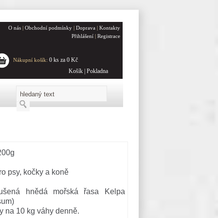
O nás
|
Obchodní podmínky
|
Doprava
|
Kontakty
Přihlášení
|
Registrace
0 ks za 0 Kč
Nákupní košík:
Košík
|
Pokladna
200g
o psy, kočky a koně
ušená hnědá mořská řasa Kelpa
sum)
ky na 10 kg váhy denně.