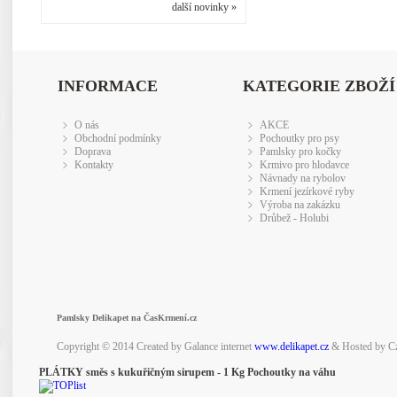
další novinky »
INFORMACE
KATEGORIE ZBOŽÍ
O nás
AKCE
Obchodní podmínky
Pochoutky pro psy
Doprava
Pamlsky pro kočky
Kontakty
Krmivo pro hlodavce
Návnady na rybolov
Krmení jezírkové ryby
Výroba na zakázku
Drůbež - Holubi
Pamlsky Delikapet na ČasKrmení.cz
Copyright © 2014 Created by Galance internet
www.delikapet.cz
& Hosted by C
PLÁTKY směs s kukuřičným sirupem - 1 Kg Pochoutky na váhu