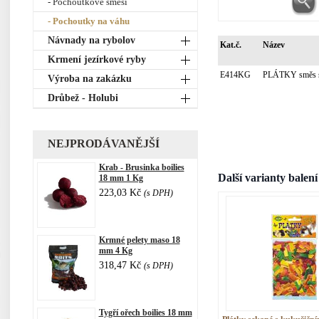
- Pochoutkové směsi
- Pochoutky na váhu
Návnady na rybolov
Kat.č.
Název
Krmení jezírkové ryby
E414KG
PLÁTKY směs s 
Výroba na zakázku
Drůbež - Holubi
NEJPRODÁVANĚJŠÍ
Krab - Brusinka boilies
Další varianty balení
18 mm 1 Kg
223,03 Kč
(s DPH)
Krmné pelety maso 18
mm 4 Kg
318,47 Kč
(s DPH)
Tygří ořech boilies 18 mm