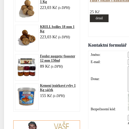
Plátky sekané s kukuřičn
1 Kg
223,03 Kč
(s DPH)
25 Kč
detail
KRILL boilies 18 mm 1
Kg
223,03 Kč
(s DPH)
Kontaktní formulář
Jméno:
Feeder nuggets+booster
12 mm 150ml
E-mail:
89 Kč
(s DPH)
Dotaz:
Krmení jezírkové ryby 1
Kg sáček
155 Kč
(s DPH)
Bezpečnostní kód: