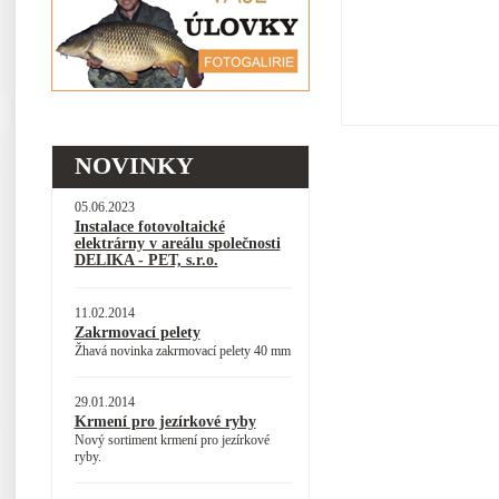
NOVINKY
05.06.2023
Instalace fotovoltaické
elektrárny v areálu společnosti
DELIKA - PET, s.r.o.
11.02.2014
Zakrmovací pelety
Žhavá novinka zakrmovací pelety 40 mm
29.01.2014
Krmení pro jezírkové ryby
Nový sortiment krmení pro jezírkové
ryby.