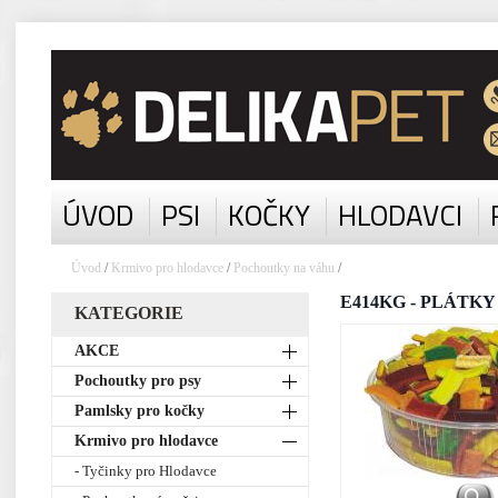
ÚVOD
PSI
KOČKY
HLODAVCI
Úvod
/
Krmivo pro hlodavce
/
Pochoutky na váhu
/
E414KG - PLÁTKY sm
KATEGORIE
AKCE
Pochoutky pro psy
Pamlsky pro kočky
Krmivo pro hlodavce
- Tyčinky pro Hlodavce