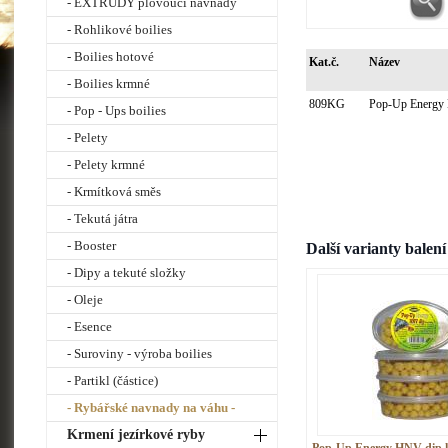
- EXTRUDY plovoucí návnady
- Rohlikové boilies
- Boilies hotové
Kat.č.
Název
- Boilies krmné
809KG
Pop-Up Energy 
- Pop - Ups boilies
- Pelety
- Pelety krmné
- Krmítková směs
- Tekutá játra
- Booster
Další varianty balení
- Dipy a tekuté složky
- Oleje
- Esence
- Suroviny - výroba boilies
- Partikl (částice)
- Rybářské navnady na váhu -
Krmení jezírkové ryby