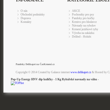
INFORMACE
KATEGORIE ZBOŽÍ
O nás
AKCE
Obchodní podmínky
Pochoutky pro psy
Doprava
Pamlsky pro kočky
Kontakty
Krmivo pro hlodavce
Návnady na rybolov
Krmení jezírkové ryby
Výroba na zakázku
Drůbež - Holubi
Pamlsky Delikapet na ČasKrmení.cz
Copyright © 2014 Created by Galance internet
www.delikapet.cz
& Hosted by C
Pop-Up Energy HNV dip kuličky - 1 Kg Rybářské navnady na váhu -