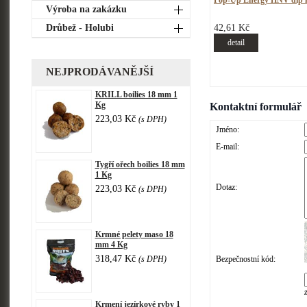
Pop-Up Energy HNV dip k
Výroba na zakázku
Drůbež - Holubi
42,61 Kč
detail
NEJPRODÁVANĚJŠÍ
KRILL boilies 18 mm 1
Kg
Kontaktní formulář
223,03 Kč
(s DPH)
Jméno:
E-mail:
Tygří ořech boilies 18 mm
1 Kg
Dotaz:
223,03 Kč
(s DPH)
Krmné pelety maso 18
mm 4 Kg
318,47 Kč
(s DPH)
Bezpečnostní kód:
Krmení jezírkové ryby 1