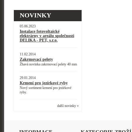
NOVINKY
05.06.2023
Instalace fotovoltaické
elektrárny v areálu společnosti
DELIKA - PET, s.r.o.
11.02.2014
Zakrmovací pelety
Žhavá novinka zakrmovací pelety 40 mm
29.01.2014
Krmení pro jezírkové ryby
Nový sortiment krmení pro jezírkové
ryby.
další novinky »