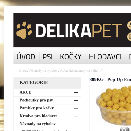
ÚVOD
PSI
KOČKY
HLODAVCI
Úvod
/
Návnady na rybolov
/
Rybářské navnady na váhu -
/
809KG - Pop-Up Ene
KATEGORIE
AKCE
Pochoutky pro psy
Pamlsky pro kočky
Krmivo pro hlodavce
Návnady na rybolov