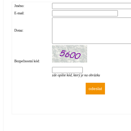
Jméno:
E-mail:
Dotaz:
Bezpečnostní kód:
zde opište kód, který je na obrázku