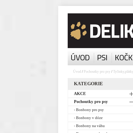
ÚVOD
PSI
KOČK
Úvod
/
Pochoutky pro psy
/
Tyčinky,plátk
KATEGORIE
AKCE
Pochoutky pro psy
- Bonbony pro psy
- Bonbony v dóze
- Bonbony na váhu