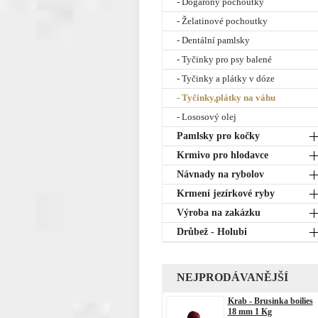
- Dogarony pochoutky
- Želatinové pochoutky
- Dentální pamlsky
- Tyčinky pro psy balené
- Tyčinky a plátky v dóze
- Tyčinky,plátky na váhu
- Lososový olej
Pamlsky pro kočky
Krmivo pro hlodavce
Návnady na rybolov
Krmení jezírkové ryby
Výroba na zakázku
Drůbež - Holubi
NEJPRODÁVANĚJŠÍ
Krab - Brusinka boilies
18 mm 1 Kg