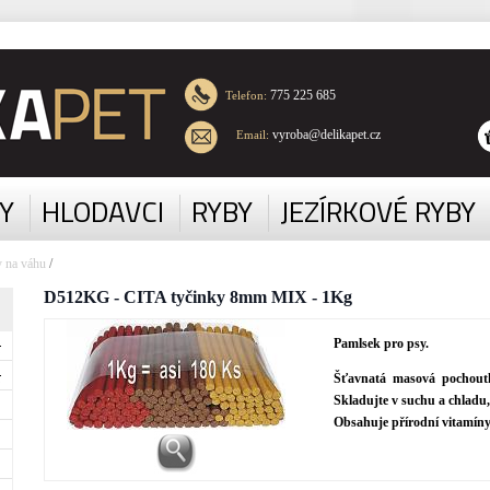
775 225 685
Telefon:
vyroba@delikapet.cz
Email:
Y
HLODAVCI
RYBY
JEZÍRKOVÉ RYBY
y na váhu
/
D512KG - CITA tyčinky 8mm MIX - 1Kg
Pamlsek pro psy.
Šťavnatá m
asová pochoutk
Skladujte v suchu a chladu,
Obsahuje přírodní vitamíny 