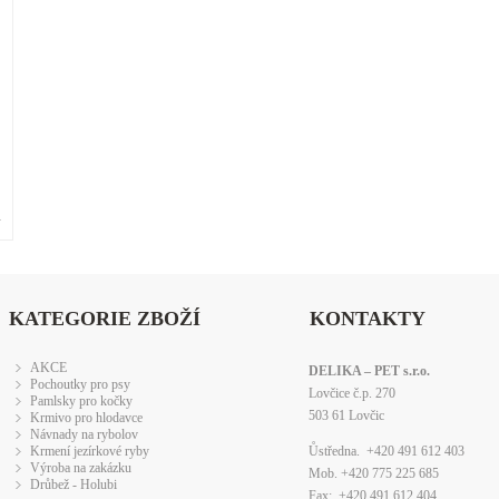
»
KATEGORIE ZBOŽÍ
KONTAKTY
AKCE
DELIKA – PET s.r.o.
Pochoutky pro psy
Lovčice č.p. 270
Pamlsky pro kočky
503 61 Lovčic
Krmivo pro hlodavce
Návnady na rybolov
Krmení jezírkové ryby
Ůstředna. +420 491 612 403
Výroba na zakázku
Mob. +420 775 225 685
Drůbež - Holubi
Fax: +420 491 612 404