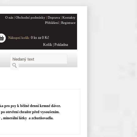
O nás
|
Obchodní podmínky
|
Doprava
|
Kontakty
Přihlášení
|
Registrace
0 ks za 0 Kč
Nákupní košík:
Košík
|
Pokladna
a pro psy k běžné denní krmné dávce.
 po otevření chraňte před vysoušením.
, minerální látky a zchutňovadla.