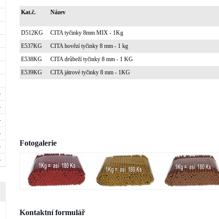
Kat.č.
Název
D512KG
CITA tyčinky 8mm MIX - 1Kg
E537KG
CITA hovězí tyčinky 8 mm - 1 kg
E538KG
CITA drůbeží tyčinky 8 mm - 1 KG
E539KG
CITA játrové tyčinky 8 mm - 1KG
Fotogalerie
Kontaktní formulář