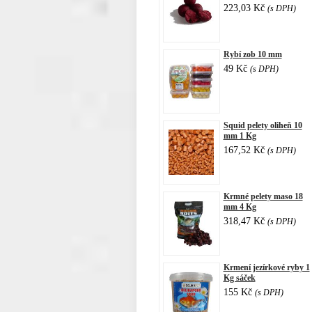
223,03 Kč
(s DPH)
Rybí zob 10 mm
49 Kč
(s DPH)
Squid pelety oliheň 10
mm 1 Kg
167,52 Kč
(s DPH)
Krmné pelety maso 18
mm 4 Kg
318,47 Kč
(s DPH)
Krmení jezírkové ryby 1
Kg sáček
155 Kč
(s DPH)