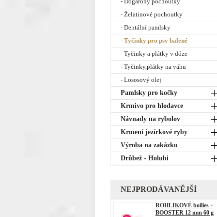
- Dogarony pochoutky
- Želatinové pochoutky
- Dentální pamlsky
- Tyčinky pro psy balené
- Tyčinky a plátky v dóze
- Tyčinky,plátky na váhu
- Lososový olej
Pamlsky pro kočky
Krmivo pro hlodavce
Návnady na rybolov
Krmení jezírkové ryby
Výroba na zakázku
Drůbež - Holubi
NEJPRODÁVANĚJŠÍ
ROHLIKOVÉ boilies +
BOOSTER 12 mm 60 g