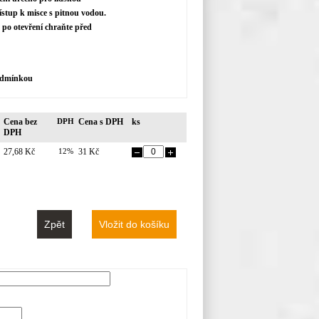
řístup k misce s pitnou vodou.
 po otevření chraňte před
podmínkou
Cena bez
DPH
Cena s DPH
ks
DPH
27,68 Kč
12%
31 Kč