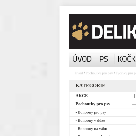
ÚVOD
PSI
KOČK
Úvod
/
Pochoutky pro psy
/
Tyčinky pro p
KATEGORIE
AKCE
Pochoutky pro psy
- Bonbony pro psy
- Bonbony v dóze
- Bonbony na váhu