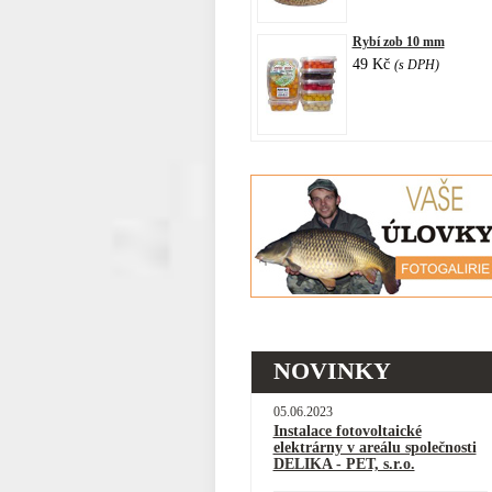
Rybí zob 10 mm
49 Kč
(s DPH)
NOVINKY
05.06.2023
Instalace fotovoltaické
elektrárny v areálu společnosti
DELIKA - PET, s.r.o.