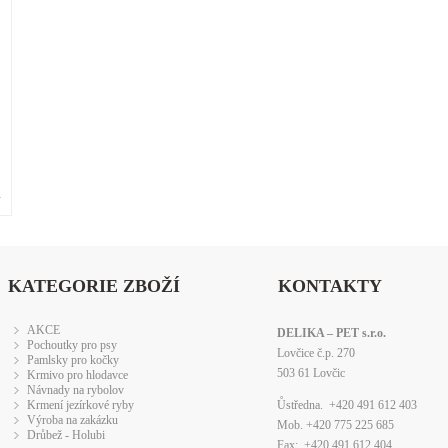
»
KATEGORIE ZBOŽÍ
KONTAKTY
AKCE
DELIKA – PET s.r.o.
Pochoutky pro psy
Lovčice č.p. 270
Pamlsky pro kočky
503 61 Lovčic
Krmivo pro hlodavce
Návnady na rybolov
Krmení jezírkové ryby
Ůstředna. +420 491 612 403
Výroba na zakázku
Mob. +420 775 225 685
Drůbež - Holubi
Fax: +420 491 612 404