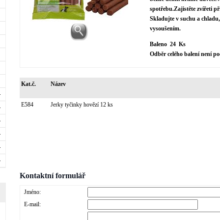
spotřebu.Zajistěte zvířeti p
Skladujte v suchu a chladu,
vysoušením.
Baleno 24 Ks
Odběr celého balení není 
Kat.č.
Název
E584
Jerky tyčinky hovězí 12 ks
Kontaktní formulář
Jméno:
E-mail: