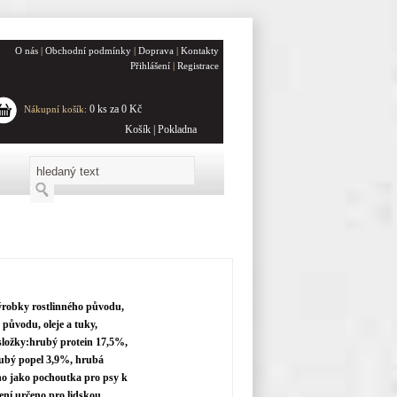
O nás
|
Obchodní podmínky
|
Doprava
|
Kontakty
Přihlášení
|
Registrace
0 ks za 0 Kč
Nákupní košík:
Košík
|
Pokladna
 výrobky rostlinného původu,
původu, oleje a tuky,
 složky:hrubý protein 17,5%,
rubý popel 3,9%, hrubá
no jako pochoutka pro psy k
ní určeno pro lidskou