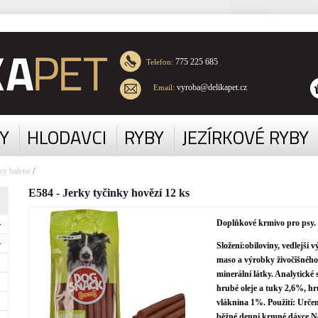
775 225 685
Telefon:
vyroba@delikapet.cz
Email:
Y
HLODAVCI
RYBY
JEZÍRKOVÉ RYBY
sy balené
/
E584 - Jerky tyčinky hovězí 12 ks
Doplňkové krmivo pro psy.
Složení:obiloviny, vedlejší
maso a výrobky živočišného 
minerální látky. Analytické
hrubé oleje a tuky 2,6%, h
vláknina 1%. Použití: Urče
běžné denní krmné dávce.Ne