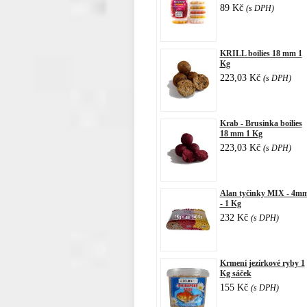
89 Kč
(s DPH)
KRILL boilies 18 mm 1
Kg
223,03 Kč
(s DPH)
Krab - Brusinka boilies
18 mm 1 Kg
223,03 Kč
(s DPH)
Alan tyčinky MIX - 4m
- 1 Kg
232 Kč
(s DPH)
Krmení jezírkové ryby 1
Kg sáček
155 Kč
(s DPH)