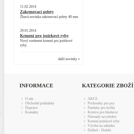
11.02.2014
Zakrmovací pelety
Žhavá novinka zakrmovací pelety 40 mm
29.01.2014
Krmení pro jezírkové ryby
Nový sortiment krmení pro jezírkové
ryby.
další novinky »
INFORMACE
KATEGORIE ZBOŽÍ
O nás
AKCE
Obchodní podmínky
Pochoutky pro psy
Doprava
Pamlsky pro kočky
Kontakty
Krmivo pro hlodavce
Návnady na rybolov
Krmení jezírkové ryby
Výroba na zakázku
Drůbež - Holubi