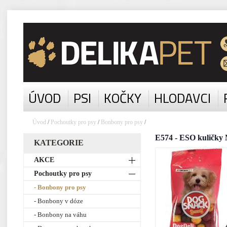
ÚVOD
PSI
KOČKY
HLODAVCI
Úvod
/
Pochoutky pro psy
/
Bonbony pro psy
/
E574 - ESO kuličky
KATEGORIE
AKCE
Pochoutky pro psy
- Bonbony pro psy
- Bonbony v dóze
- Bonbony na váhu