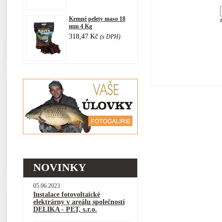
Krmné pelety maso 18
mm 4 Kg
318,47 Kč
(s DPH)
NOVINKY
05.06.2023
Instalace fotovoltaické
elektrárny v areálu společnosti
DELIKA - PET, s.r.o.