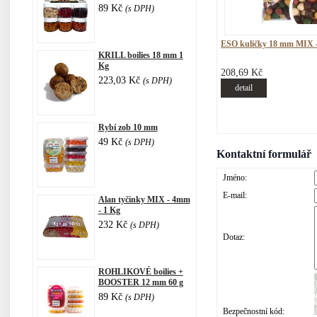
89 Kč
(s DPH)
ESO kuličky 18 mm MIX -
KRILL boilies 18 mm 1
Kg
208,69 Kč
223,03 Kč
(s DPH)
detail
Rybí zob 10 mm
49 Kč
(s DPH)
Kontaktní formulář
Jméno:
E-mail:
Alan tyčinky MIX - 4mm
- 1 Kg
232 Kč
(s DPH)
Dotaz:
ROHLIKOVÉ boilies +
BOOSTER 12 mm 60 g
89 Kč
(s DPH)
Bezpečnostní kód: