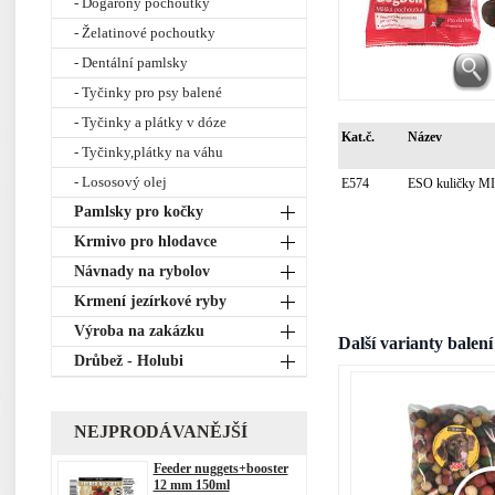
- Dogarony pochoutky
- Želatinové pochoutky
- Dentální pamlsky
- Tyčinky pro psy balené
- Tyčinky a plátky v dóze
Kat.č.
Název
- Tyčinky,plátky na váhu
- Lososový olej
E574
ESO kuličky M
Pamlsky pro kočky
Krmivo pro hlodavce
Návnady na rybolov
Krmení jezírkové ryby
Výroba na zakázku
Další varianty balení
Drůbež - Holubi
NEJPRODÁVANĚJŠÍ
Feeder nuggets+booster
12 mm 150ml