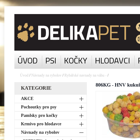
ÚVOD
PSI
KOČKY
HLODAVCI
Úvod
/
Návnady na rybolov
/
Rybářské navnady na váhu -
/
806KG - HNV kukuři
KATEGORIE
AKCE
Pochoutky pro psy
Pamlsky pro kočky
Krmivo pro hlodavce
Návnady na rybolov