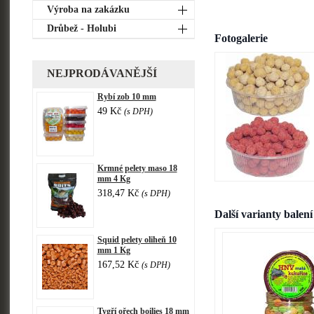
Výroba na zakázku
Drůbež - Holubi
Fotogalerie
NEJPRODÁVANĚJŠÍ
Rybí zob 10 mm
49 Kč
(s DPH)
Krmné pelety maso 18
mm 4 Kg
318,47 Kč
(s DPH)
Další varianty balení
Squid pelety oliheň 10
mm 1 Kg
167,52 Kč
(s DPH)
Tygří ořech boilies 18 mm