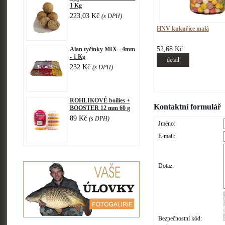
1 Kg
223,03 Kč
(s DPH)
HNV kukuřice malá
52,68 Kč
Alan tyčinky MIX - 4mm
- 1 Kg
detail
232 Kč
(s DPH)
ROHLIKOVÉ boilies +
Kontaktní formulář
BOOSTER 12 mm 60 g
89 Kč
(s DPH)
Jméno:
E-mail:
Dotaz:
Bezpečnostní kód: