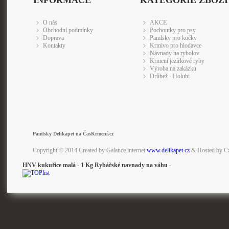
INFORMACE
KATEGORIE ZBOŽÍ
O nás
AKCE
Obchodní podmínky
Pochoutky pro psy
Doprava
Pamlsky pro kočky
Kontakty
Krmivo pro hlodavce
Návnady na rybolov
Krmení jezírkové ryby
Výroba na zakázku
Drůbež - Holubi
Pamlsky Delikapet na ČasKrmení.cz
Copyright © 2014 Created by Galance internet
www.delikapet.cz
& Hosted by C
HNV kukuřice malá - 1 Kg Rybářské navnady na váhu -