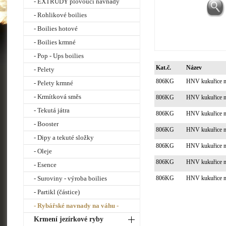
- EXTRUDY plovoucí návnady
- Rohlikové boilies
- Boilies hotové
- Boilies krmné
- Pop - Ups boilies
Kat.č.
Název
- Pelety
806KG
HNV kukuřice m
- Pelety krmné
- Krmítková směs
806KG
HNV kukuřice m
- Tekutá játra
806KG
HNV kukuřice m
- Booster
806KG
HNV kukuřice m
- Dipy a tekuté složky
806KG
HNV kukuřice m
- Oleje
806KG
HNV kukuřice m
- Esence
- Suroviny - výroba boilies
806KG
HNV kukuřice m
- Partikl (částice)
- Rybářské navnady na váhu -
Krmení jezírkové ryby