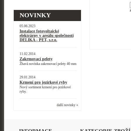
NOVINKY
05.06.2023
Instalace fotovoltaické
elektrárny v areálu společnosti
DELIKA - PET, s.r.o.
11.02.2014
Zakrmovací pelety
Žhavá novinka zakrmovací pelety 40 mm
29.01.2014
Krmení pro jezírkové ryby
Nový sortiment krmení pro jezírkové
ryby.
další novinky »