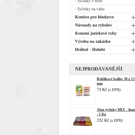
- Tyčinky v dóze
- Tyčinky na váhu
Krmivo pro hlodavce
Návnady na rybolov
Krmení jezírkové ryby
Výroba na zakázku
Drůbež - Holubi
NEJPRODÁVANĚJŠÍ
Rohlikové boilies 30 g 12
mm
73 Kč
(s DPH)
Alan tyčinky MIX - 4m
- 1 Kg
232 Kč
(s DPH)