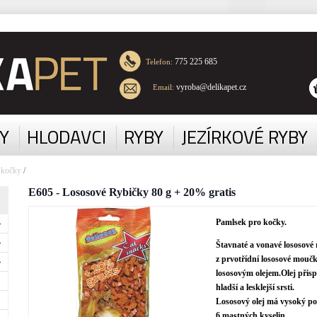
775 225 685
Telefon:
vyroba@delikapet.cz
Email:
Y
HLODAVCI
RYBY
JEZÍRKOVÉ RYBY
 kočky
/
E605 - Lososové Rybičky 80 g + 20% gratis
Pamlsek pro kočky.
Štavnaté a vonavé lososové
z prvotřídní lososové moučk
lososovým olejem.Olej přisp
hladší a lesklejší srsti.
Lososový olej má vysoký p
6 mastných kyselin.