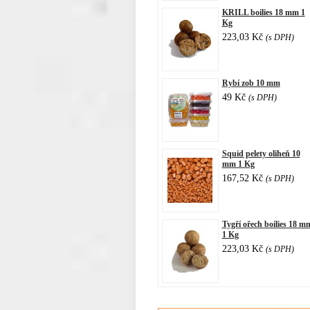
KRILL boilies 18 mm 1
Kg
223,03 Kč
(s DPH)
Rybí zob 10 mm
49 Kč
(s DPH)
Squid pelety oliheň 10
mm 1 Kg
167,52 Kč
(s DPH)
Tygří ořech boilies 18 m
1 Kg
223,03 Kč
(s DPH)