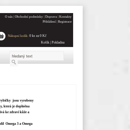
O nás
|
Obchodní podmínky
|
Doprava
|
Kontakty
Přihlášení
|
Registrace
0 ks za 0 Kč
Nákupní košík:
Košík
|
Pokladna
 rybičky jsou vyrobeny
y, která je doplněna
ívá ke zdraví kůže a
odíl Omega 3 a Omega