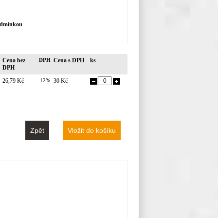
podmínkou
Cena bez
DPH
Cena s DPH
ks
DPH
26,79 Kč
12%
30 Kč