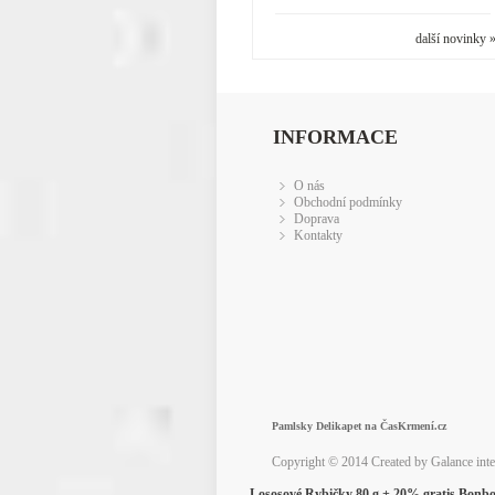
další novinky 
INFORMACE
O nás
Obchodní podmínky
Doprava
Kontakty
Pamlsky Delikapet na ČasKrmení.cz
Copyright © 2014 Created by Galance int
Lososové Rybičky 80 g + 20% gratis Bonb