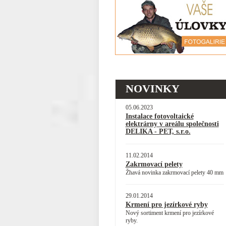
NOVINKY
05.06.2023
Instalace fotovoltaické
elektrárny v areálu společnosti
DELIKA - PET, s.r.o.
11.02.2014
Zakrmovací pelety
Žhavá novinka zakrmovací pelety 40 mm
29.01.2014
Krmení pro jezírkové ryby
Nový sortiment krmení pro jezírkové
ryby.