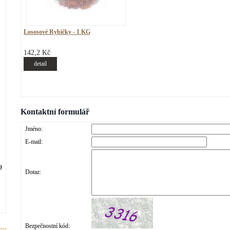
Lososové Rybičky - 1 KG
142,2 Kč
detail
Kontaktní formulář
Jméno:
E-mail:
m
Dotaz:
Bezpečnostní kód: