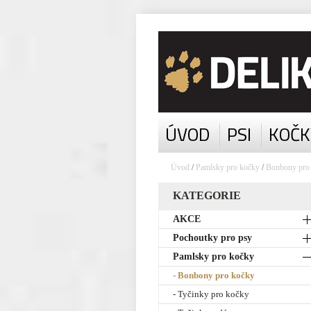
ÚVOD
PSI
KOČK
Úvod
/
Pamlsky pro kočky
/
Bonbony pro
KATEGORIE
AKCE
Pochoutky pro psy
Pamlsky pro kočky
- Bonbony pro kočky
- Tyčinky pro kočky