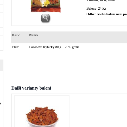
Baleno 24 Ks
Odběr celého balení není 
Kat.č.
Název
E605
Lososové Rybičky 80 g + 20% gratis
Další varianty balení
m