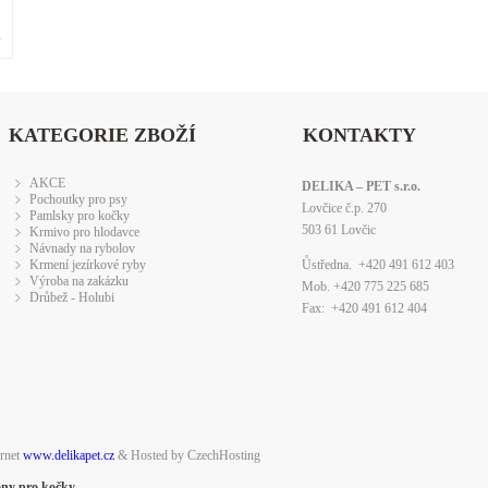
»
KATEGORIE ZBOŽÍ
KONTAKTY
AKCE
DELIKA – PET s.r.o.
Pochoutky pro psy
Lovčice č.p. 270
Pamlsky pro kočky
503 61 Lovčic
Krmivo pro hlodavce
Návnady na rybolov
Krmení jezírkové ryby
Ůstředna. +420 491 612 403
Výroba na zakázku
Mob. +420 775 225 685
Drůbež - Holubi
Fax: +420 491 612 404
ernet
www.delikapet.cz
& Hosted by CzechHosting
ony pro kočky