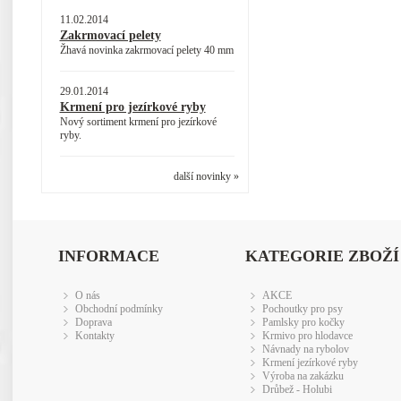
11.02.2014
Zakrmovací pelety
Žhavá novinka zakrmovací pelety 40 mm
29.01.2014
Krmení pro jezírkové ryby
Nový sortiment krmení pro jezírkové
ryby.
další novinky »
INFORMACE
KATEGORIE ZBOŽÍ
O nás
AKCE
Obchodní podmínky
Pochoutky pro psy
Doprava
Pamlsky pro kočky
Kontakty
Krmivo pro hlodavce
Návnady na rybolov
Krmení jezírkové ryby
Výroba na zakázku
Drůbež - Holubi