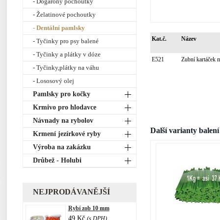
- Dogarony pochoutky
- Želatinové pochoutky
- Dentální pamlsky
Kat.č.
Název
- Tyčinky pro psy balené
- Tyčinky a plátky v dóze
E521
Zubní kartáček 
- Tyčinky,plátky na váhu
- Lososový olej
Pamlsky pro kočky
Krmivo pro hlodavce
Návnady na rybolov
Další varianty balení
Krmení jezírkové ryby
Výroba na zakázku
Drůbež - Holubi
NEJPRODÁVANĚJŠÍ
Rybí zob 10 mm
49 Kč
(s DPH)