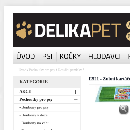
ÚVOD
PSI
KOČKY
HLODAVCI
Úvod
/
Pochoutky pro psy
/
Dentální pamlsky
/
E521 - Zubní kartáč
KATEGORIE
AKCE
Pochoutky pro psy
- Bonbony pro psy
- Bonbony v dóze
- Bonbony na váhu