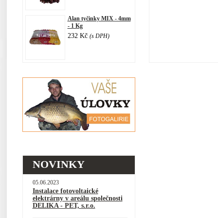
Alan tyčinky MIX - 4mm
- 1 Kg
232 Kč
(s DPH)
NOVINKY
05.06.2023
Instalace fotovoltaické
elektrárny v areálu společnosti
DELIKA - PET, s.r.o.