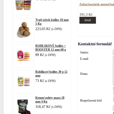
Zubní kartáček mentol ba
191,3 Kč
Tygří ořech boilies 18 mm
detail
1 Kg
223,03 Kč
(s DPH)
Kontaktní formulář
ROHLIKOVÉ boilies +
BOOSTER 12 mm 60 g
Jméno:
89 Kč
(s DPH)
E-mail:
Rohlikové boilies 30 g 12
Dotaz:
mm
73 Kč
(s DPH)
Krmné pelety maso 18
Bezpečnostní kód:
mm 4 Kg
318,47 Kč
(s DPH)