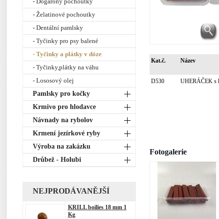
- Dogarony pochoutky
- Želatinové pochoutky
- Dentální pamlsky
- Tyčinky pro psy balené
- Tyčinky a plátky v dóze
Kat.č.
Název
- Tyčinky,plátky na váhu
- Lososový olej
D530
UHERÁČEK s k
Pamlsky pro kočky
Krmivo pro hlodavce
Návnady na rybolov
Krmení jezírkové ryby
Výroba na zakázku
Fotogalerie
Drůbež - Holubi
NEJPRODÁVANĚJŠÍ
KRILL boilies 18 mm 1
Kg