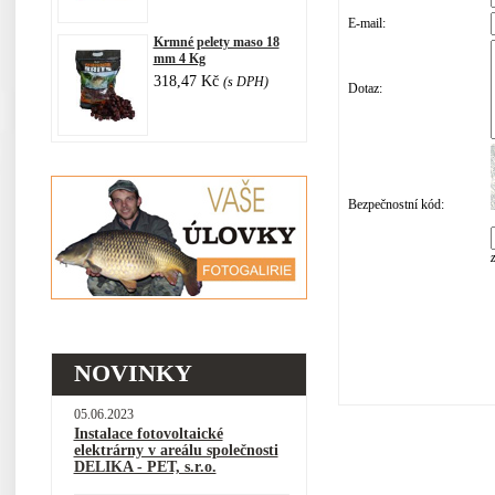
E-mail:
Krmné pelety maso 18
mm 4 Kg
318,47 Kč
(s DPH)
Dotaz:
Bezpečnostní kód:
NOVINKY
05.06.2023
Instalace fotovoltaické
elektrárny v areálu společnosti
DELIKA - PET, s.r.o.