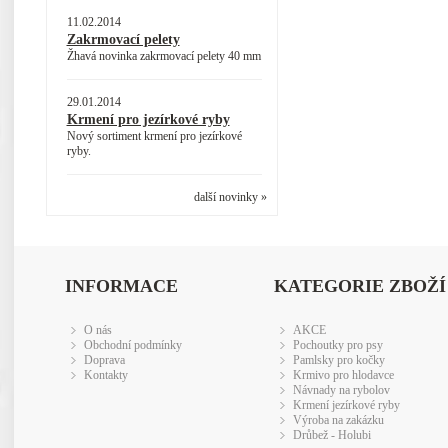
11.02.2014
Zakrmovací pelety
Žhavá novinka zakrmovací pelety 40 mm
29.01.2014
Krmení pro jezírkové ryby
Nový sortiment krmení pro jezírkové
ryby.
další novinky »
INFORMACE
KATEGORIE ZBOŽÍ
O nás
AKCE
Obchodní podmínky
Pochoutky pro psy
Doprava
Pamlsky pro kočky
Kontakty
Krmivo pro hlodavce
Návnady na rybolov
Krmení jezírkové ryby
Výroba na zakázku
Drůbež - Holubi