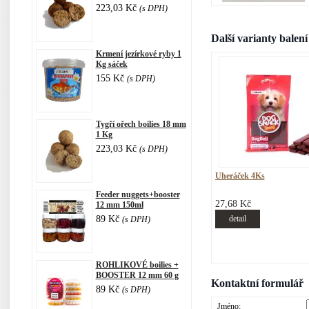
223,03 Kč
(s DPH)
Další varianty balení
Krmení jezírkové ryby 1
Kg sáček
155 Kč
(s DPH)
Tygří ořech boilies 18 mm
1 Kg
223,03 Kč
(s DPH)
Uheráček 4Ks
Feeder nuggets+booster
27,68 Kč
12 mm 150ml
89 Kč
detail
(s DPH)
ROHLIKOVÉ boilies +
BOOSTER 12 mm 60 g
Kontaktní formulář
89 Kč
(s DPH)
Jméno: