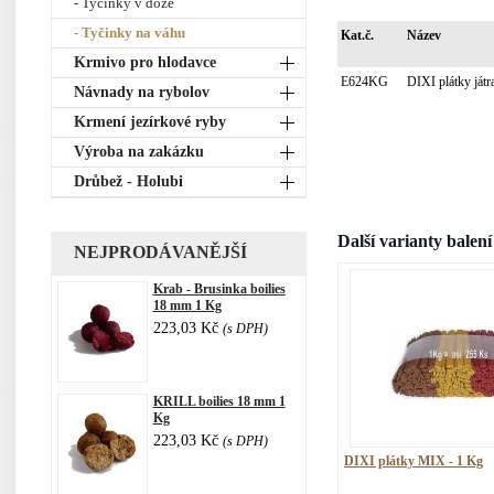
- Tyčinky v dóze
- Tyčinky na váhu
Kat.č.
Název
Krmivo pro hlodavce
E624KG
DIXI plátky ját
Návnady na rybolov
Krmení jezírkové ryby
Výroba na zakázku
Drůbež - Holubi
Další varianty balení
NEJPRODÁVANĚJŠÍ
Krab - Brusinka boilies
18 mm 1 Kg
223,03 Kč
(s DPH)
KRILL boilies 18 mm 1
Kg
223,03 Kč
(s DPH)
DIXI plátky MIX - 1 Kg