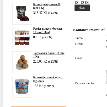
154,13 Kč
Krmné pelety maso 18
detail
mm 4 Kg
318,47 Kč
(s DPH)
Feeder nuggets+booster
Kontaktní formulář
12 mm 150ml
89 Kč
(s DPH)
Jméno:
E-mail:
Tygří ořech boilies 18 mm
1 Kg
Dotaz:
223,03 Kč
(s DPH)
Krmení jezírkové ryby 1
Kg sáček
Bezpečnostní kód:
155 Kč
(s DPH)