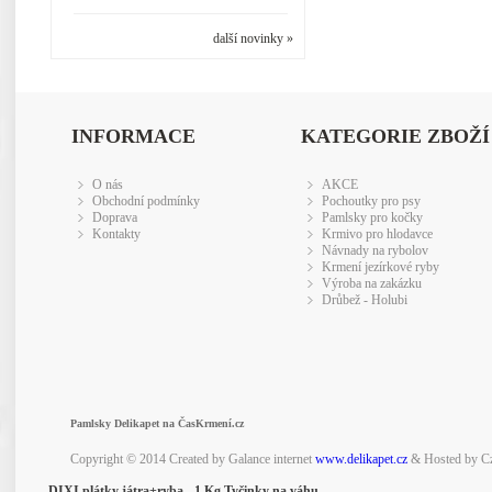
další novinky »
INFORMACE
KATEGORIE ZBOŽÍ
O nás
AKCE
Obchodní podmínky
Pochoutky pro psy
Doprava
Pamlsky pro kočky
Kontakty
Krmivo pro hlodavce
Návnady na rybolov
Krmení jezírkové ryby
Výroba na zakázku
Drůbež - Holubi
Pamlsky Delikapet na ČasKrmení.cz
Copyright © 2014 Created by Galance internet
www.delikapet.cz
& Hosted by C
DIXI plátky játra+ryba - 1 Kg Tyčinky na váhu