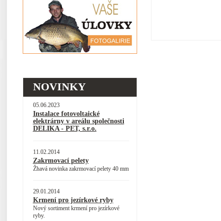
NOVINKY
05.06.2023
Instalace fotovoltaické
elektrárny v areálu společnosti
DELIKA - PET, s.r.o.
11.02.2014
Zakrmovací pelety
Žhavá novinka zakrmovací pelety 40 mm
29.01.2014
Krmení pro jezírkové ryby
Nový sortiment krmení pro jezírkové
ryby.