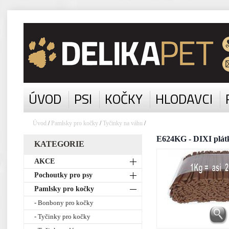
ÚVOD
PSI
KOČKY
HLODAVCI
Úvod
/
Pamlsky pro kočky
/
Tyčinky na váhu
/
E624KG - DIXI plátk
KATEGORIE
AKCE
Pochoutky pro psy
Pamlsky pro kočky
- Bonbony pro kočky
- Tyčinky pro kočky