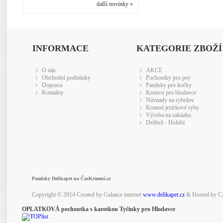
další novinky »
INFORMACE
KATEGORIE ZBOŽÍ
O nás
AKCE
Obchodní podmínky
Pochoutky pro psy
Doprava
Pamlsky pro kočky
Kontakty
Krmivo pro hlodavce
Návnady na rybolov
Krmení jezírkové ryby
Výroba na zakázku
Drůbež - Holubi
Pamlsky Delikapet na ČasKrmení.cz
Copyright © 2014 Created by Galance internet
www.delikapet.cz
& Hosted by C
OPLATKOVÁ pochoutka s karotkou Tyčinky pro Hlodavce