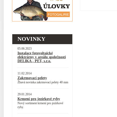
NOVINKY
05.06.2023
Instalace fotovoltaické
elektrárny v areálu společnosti
DELIKA - PET, s.r.o.
11.02.2014
Zakrmovací pelety
Žhavá novinka zakrmovací pelety 40 mm
29.01.2014
Krmení pro jezírkové ryby
Nový sortiment krmení pro jezírkové
ryby.