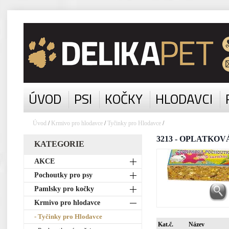
ÚVOD
PSI
KOČKY
HLODAVCI
Úvod
/
Krmivo pro hlodavce
/
Tyčinky pro Hlodavce
/
3213 - OPLATKOVÁ 
KATEGORIE
AKCE
Pochoutky pro psy
Pamlsky pro kočky
Krmivo pro hlodavce
- Tyčinky pro Hlodavce
Kat.č.
Název