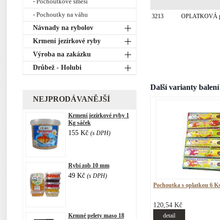
- Pochoutkové směsi
- Pochoutky na váhu
3213
OPLATKOVÁ poc
Návnady na rybolov
Krmení jezírkové ryby
Výroba na zakázku
Drůbež - Holubi
Další varianty balení
NEJPRODÁVANĚJŠÍ
Krmení jezírkové ryby 1
Kg sáček
155 Kč
(s DPH)
Rybí zob 10 mm
49 Kč
(s DPH)
Pochoutka s oplatkou 6 
120,54 Kč
Krmné pelety maso 18
detail