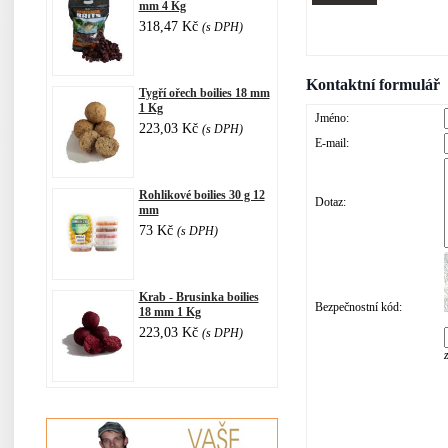
mm 4 Kg
318,47 Kč
(s DPH)
Kontaktní formulář
Tygří ořech boilies 18 mm
1 Kg
Jméno:
223,03 Kč
(s DPH)
E-mail:
Rohlikové boilies 30 g 12
Dotaz:
mm
73 Kč
(s DPH)
Krab - Brusinka boilies
Bezpečnostní kód:
18 mm 1 Kg
223,03 Kč
(s DPH)