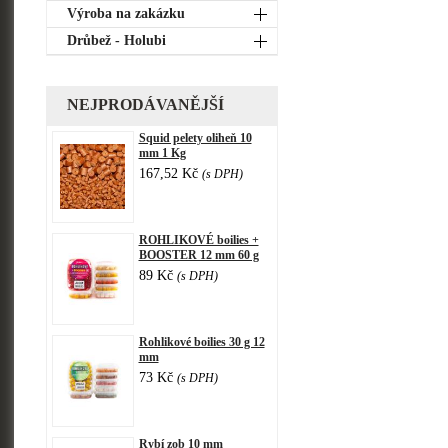
Výroba na zakázku
Drůbež - Holubi
NEJPRODÁVANĚJŠÍ
Squid pelety oliheň 10
mm 1 Kg
167,52 Kč
(s DPH)
ROHLIKOVÉ boilies +
BOOSTER 12 mm 60 g
89 Kč
(s DPH)
Rohlikové boilies 30 g 12
mm
73 Kč
(s DPH)
Rybí zob 10 mm