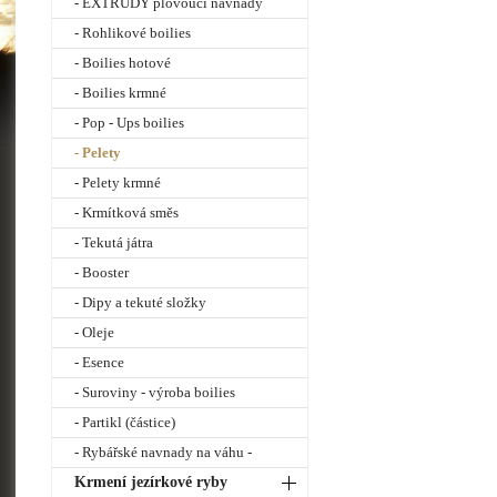
- EXTRUDY plovoucí návnady
- Rohlikové boilies
- Boilies hotové
- Boilies krmné
- Pop - Ups boilies
- Pelety
- Pelety krmné
- Krmítková směs
- Tekutá játra
- Booster
- Dipy a tekuté složky
- Oleje
- Esence
- Suroviny - výroba boilies
- Partikl (částice)
- Rybářské navnady na váhu -
Krmení jezírkové ryby