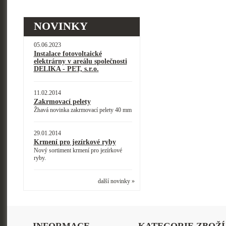
NOVINKY
05.06.2023
Instalace fotovoltaické
elektrárny v areálu společnosti
DELIKA - PET, s.r.o.
11.02.2014
Zakrmovací pelety
Žhavá novinka zakrmovací pelety 40 mm
29.01.2014
Krmení pro jezírkové ryby
Nový sortiment krmení pro jezírkové
ryby.
další novinky »