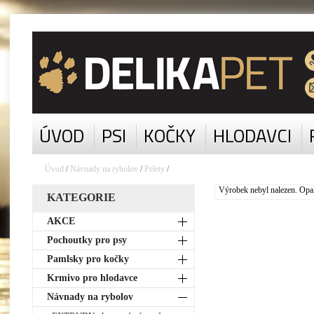
ÚVOD
PSI
KOČKY
HLODAVCI
Úvod
/
Návnady na rybolov
/
Pelety
/
Výrobek nebyl nalezen. Opaku
KATEGORIE
AKCE
Pochoutky pro psy
Pamlsky pro kočky
Krmivo pro hlodavce
Návnady na rybolov