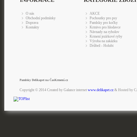
INFORMACE
KATEGORIE ZBOŽÍ
O nás
AKCE
Obchodní podmínky
Pochoutky pro psy
Doprava
Pamlsky pro kočky
Kontakty
Krmivo pro hlodavce
Návnady na rybolov
Krmení jezírkové ryby
Výroba na zakázku
Drůbež - Holubi
Pamlsky Delikapet na ČasKrmení.cz
Copyright © 2014 Created by Galance internet
www.delikapet.cz
& Hosted by C