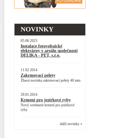
NOVINKY
05.06.2023
Instalace fotovoltaické
elektrárny v areálu společnosti
DELIKA - PET, s.r.o.
11.02.2014
Zakrmovací pelety
Žhavá novinka zakrmovací pelety 40 mm
29.01.2014
Krmení pro jezírkové ryby
Nový sortiment krmení pro jezírkové
ryby.
další novinky »