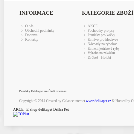
INFORMACE
KATEGORIE ZBOŽÍ
O nás
AKCE
Obchodní podmínky
Pochoutky pro psy
Doprava
Pamlsky pro kočky
Kontakty
Krmivo pro hlodavce
Návnady na rybolov
Krmení jezírkové ryby
Výroba na zakázku
Drůbež - Holubi
Pamlsky Delikapet na ČasKrmení.cz
Copyright © 2014 Created by Galance internet
www.delikapet.cz
& Hosted by C
AKCE E-shop delikapet Delika Pet -