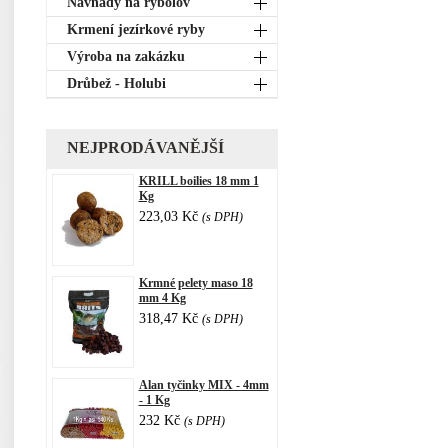
Návnady na rybolov
Krmení jezírkové ryby
Výroba na zakázku
Drůbež - Holubi
NEJPRODÁVANĚJŠÍ
KRILL boilies 18 mm 1
Kg
223,03 Kč
(s DPH)
Krmné pelety maso 18
mm 4 Kg
318,47 Kč
(s DPH)
Alan tyčinky MIX - 4mm
- 1 Kg
232 Kč
(s DPH)