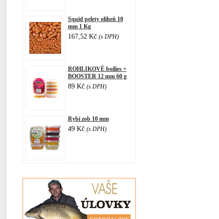
Squid pelety oliheň 10
mm 1 Kg
167,52 Kč
(s DPH)
ROHLIKOVÉ boilies +
BOOSTER 12 mm 60 g
89 Kč
(s DPH)
Rybí zob 10 mm
49 Kč
(s DPH)