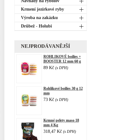
Návnady na rybolov
Krmení jezírkové ryby
Výroba na zakázku
Drůbež - Holubi
NEJPRODÁVANĚJŠÍ
ROHLIKOVÉ boilies +
BOOSTER 12 mm 60 g
89 Kč
(s DPH)
Rohlikové boilies 30 g 12
mm
73 Kč
(s DPH)
Krmné pelety maso 18
mm 4 Kg
318,47 Kč
(s DPH)