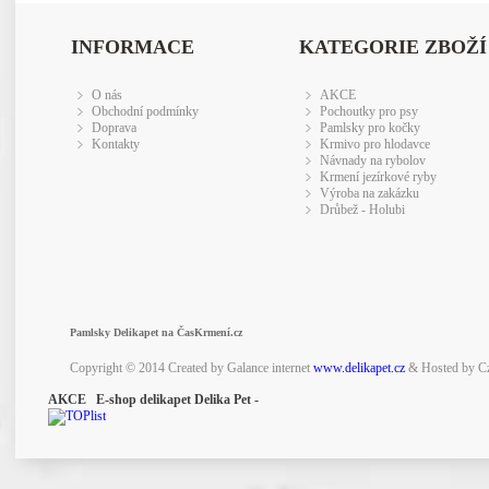
INFORMACE
KATEGORIE ZBOŽÍ
O nás
AKCE
Obchodní podmínky
Pochoutky pro psy
Doprava
Pamlsky pro kočky
Kontakty
Krmivo pro hlodavce
Návnady na rybolov
Krmení jezírkové ryby
Výroba na zakázku
Drůbež - Holubi
Pamlsky Delikapet na ČasKrmení.cz
Copyright © 2014 Created by Galance internet
www.delikapet.cz
& Hosted by C
AKCE E-shop delikapet Delika Pet -