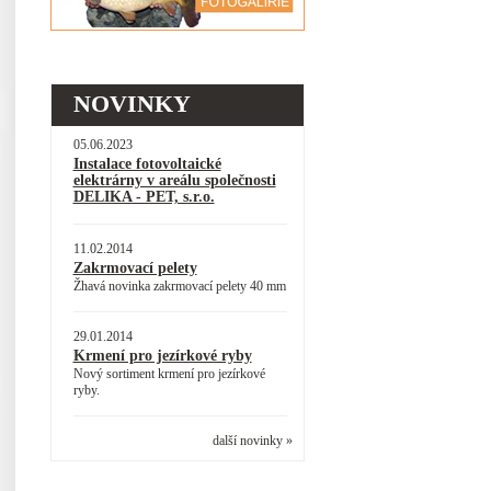
NOVINKY
05.06.2023
Instalace fotovoltaické
elektrárny v areálu společnosti
DELIKA - PET, s.r.o.
11.02.2014
Zakrmovací pelety
Žhavá novinka zakrmovací pelety 40 mm
29.01.2014
Krmení pro jezírkové ryby
Nový sortiment krmení pro jezírkové
ryby.
další novinky »