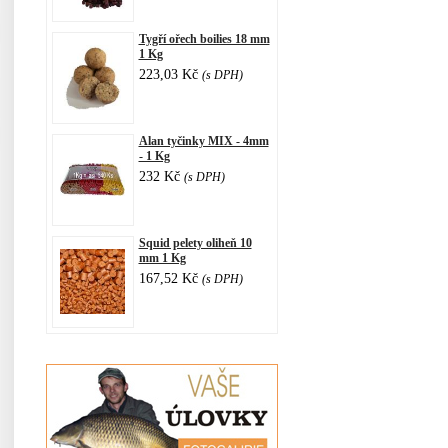
Tygří ořech boilies 18 mm
1 Kg
223,03 Kč
(s DPH)
Alan tyčinky MIX - 4mm
- 1 Kg
232 Kč
(s DPH)
Squid pelety oliheň 10
mm 1 Kg
167,52 Kč
(s DPH)