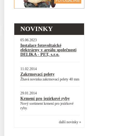
NOVINKY
05.06.2023
Instalace fotovoltaické
elektrárny v areálu společnosti
DELIKA - PET, s.r.o.
11.02.2014
Zakrmovací pelety
Žhavá novinka zakrmovací pelety 40 mm
29.01.2014
Krmení pro jezírkové ryby
Nový sortiment krmení pro jezírkové
ryby.
další novinky »