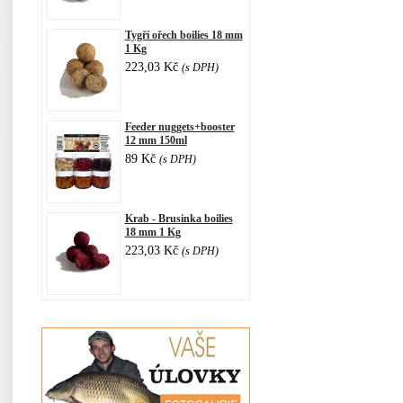
Tygří ořech boilies 18 mm
1 Kg
223,03 Kč
(s DPH)
Feeder nuggets+booster
12 mm 150ml
89 Kč
(s DPH)
Krab - Brusinka boilies
18 mm 1 Kg
223,03 Kč
(s DPH)