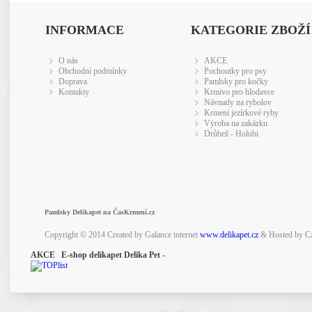
INFORMACE
KATEGORIE ZBOŽÍ
O nás
AKCE
Obchodní podmínky
Pochoutky pro psy
Doprava
Pamlsky pro kočky
Kontakty
Krmivo pro hlodavce
Návnady na rybolov
Krmení jezírkové ryby
Výroba na zakázku
Drůbež - Holubi
Pamlsky Delikapet na ČasKrmení.cz
Copyright © 2014 Created by Galance internet
www.delikapet.cz
& Hosted by C
AKCE E-shop delikapet Delika Pet -