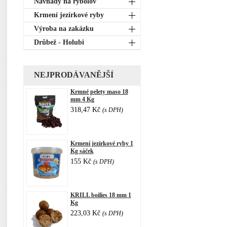
Návnady na rybolov
Krmení jezírkové ryby
Výroba na zakázku
Drůbež - Holubi
NEJPRODÁVANĚJŠÍ
Krmné pelety maso 18
mm 4 Kg
318,47 Kč
(s DPH)
Krmení jezírkové ryby 1
Kg sáček
155 Kč
(s DPH)
KRILL boilies 18 mm 1
Kg
223,03 Kč
(s DPH)