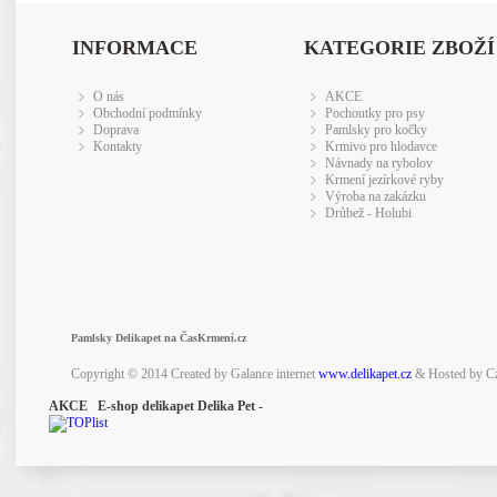
INFORMACE
KATEGORIE ZBOŽÍ
O nás
AKCE
Obchodní podmínky
Pochoutky pro psy
Doprava
Pamlsky pro kočky
Kontakty
Krmivo pro hlodavce
Návnady na rybolov
Krmení jezírkové ryby
Výroba na zakázku
Drůbež - Holubi
Pamlsky Delikapet na ČasKrmení.cz
Copyright © 2014 Created by Galance internet
www.delikapet.cz
& Hosted by C
AKCE E-shop delikapet Delika Pet -