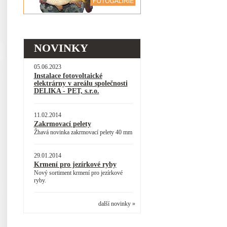
NOVINKY
05.06.2023
Instalace fotovoltaické
elektrárny v areálu společnosti
DELIKA - PET, s.r.o.
11.02.2014
Zakrmovací pelety
Žhavá novinka zakrmovací pelety 40 mm
29.01.2014
Krmení pro jezírkové ryby
Nový sortiment krmení pro jezírkové
ryby.
další novinky »