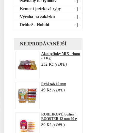
Návnady na rybolov
Krmení jezírkové ryby
Výroba na zakázku
Drůbež - Holubi
NEJPRODÁVANĚJŠÍ
Alan tyčinky MIX - 4mm
- 1 Kg
232 Kč
(s DPH)
Rybí zob 10 mm
49 Kč
(s DPH)
ROHLIKOVÉ boilies +
BOOSTER 12 mm 60 g
89 Kč
(s DPH)