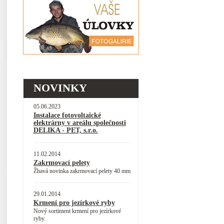
NOVINKY
05.06.2023
Instalace fotovoltaické
elektrárny v areálu společnosti
DELIKA - PET, s.r.o.
11.02.2014
Zakrmovací pelety
Žhavá novinka zakrmovací pelety 40 mm
29.01.2014
Krmení pro jezírkové ryby
Nový sortiment krmení pro jezírkové
ryby.