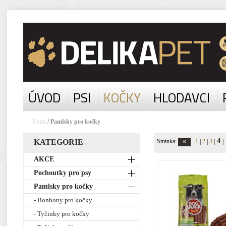
ÚVOD
PSI
KOČKY
HLODAVCI
Úvod
/ Pamlsky pro kočky
4
KATEGORIE
Stránka:
1
|
2
|
3
|
|
AKCE
Pochoutky pro psy
Pamlsky pro kočky
- Bonbony pro kočky
- Tyčinky pro kočky