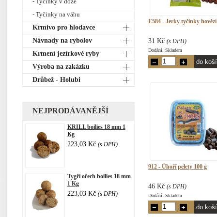
- Tyčinky v dóze
- Tyčinky na váhu
E584 - Jerky tyčinky hovězí
Krmivo pro hlodavce
Návnady na rybolov
31 Kč
(s DPH)
Dodání: Skladem
Krmení jezírkové ryby
Výroba na zakázku
Drůbež - Holubi
NEJPRODÁVANĚJŠÍ
KRILL boilies 18 mm 1
Kg
223,03 Kč
(s DPH)
912 - Úhoří pelety 100 g
Tygří ořech boilies 18 mm
1 Kg
46 Kč
(s DPH)
223,03 Kč
(s DPH)
Dodání: Skladem