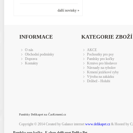
další novinky »
INFORMACE
KATEGORIE ZBOŽÍ
O nás
AKCE
Obchodní podmínky
Pochoutky pro psy
Doprava
Pamlsky pro kočky
Kontakty
Krmivo pro hlodavce
Návnady na rybolov
Krmení jezírkové ryby
Výroba na zakázku
Drůbež - Holubi
Pamlsky Delikapet na ČasKrmení.cz
Copyright © 2014 Created by Galance internet
www.delikapet.cz
& Hosted by C
Pamlsky pro kočky E-shop delikapet Delika Pet -