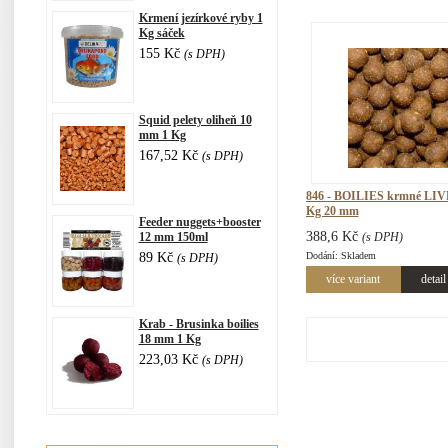
Krmení jezírkové ryby 1
Kg sáček
155 Kč
(s DPH)
Squid pelety oliheň 10
mm 1 Kg
167,52 Kč
(s DPH)
846 - BOILIES krmné LIVE
Kg 20 mm
Feeder nuggets+booster
388,6 Kč
12 mm 150ml
(s DPH)
89 Kč
Dodání: Skladem
(s DPH)
více variant
detail
Krab - Brusinka boilies
18 mm 1 Kg
223,03 Kč
(s DPH)