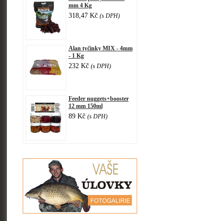
mm 4 Kg
318,47 Kč
(s DPH)
Alan tyčinky MIX - 4mm
- 1 Kg
232 Kč
(s DPH)
Feeder nuggets+booster
12 mm 150ml
89 Kč
(s DPH)