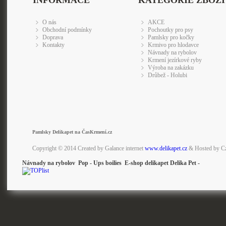
INFORMACE
KATEGORIE ZBOŽÍ
O nás
AKCE
Obchodní podmínky
Pochoutky pro psy
Doprava
Pamlsky pro kočky
Kontakty
Krmivo pro hlodavce
Návnady na rybolov
Krmení jezírkové ryby
Výroba na zakázku
Drůbež - Holubi
Pamlsky Delikapet na ČasKrmení.cz
Copyright © 2014 Created by Galance internet
www.delikapet.cz
& Hosted by C
Návnady na rybolov Pop - Ups boilies E-shop delikapet Delika Pet -