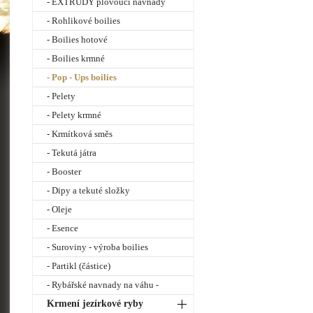
- EXTRUDY plovoucí návnady
- Rohlikové boilies
- Boilies hotové
- Boilies krmné
- Pop - Ups boilies
- Pelety
- Pelety krmné
- Krmítková směs
- Tekutá játra
- Booster
- Dipy a tekuté složky
- Oleje
- Esence
- Suroviny - výroba boilies
- Partikl (částice)
- Rybářské navnady na váhu -
Krmení jezírkové ryby