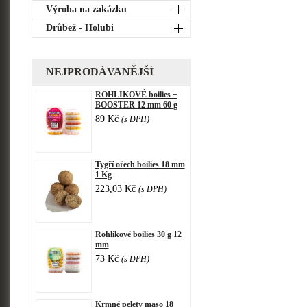
Výroba na zakázku
Drůbež - Holubi
NEJPRODÁVANĚJŠÍ
ROHLIKOVÉ boilies +
BOOSTER 12 mm 60 g
89 Kč
(s DPH)
Tygří ořech boilies 18 mm
1 Kg
223,03 Kč
(s DPH)
Rohlikové boilies 30 g 12
mm
73 Kč
(s DPH)
Krmné pelety maso 18