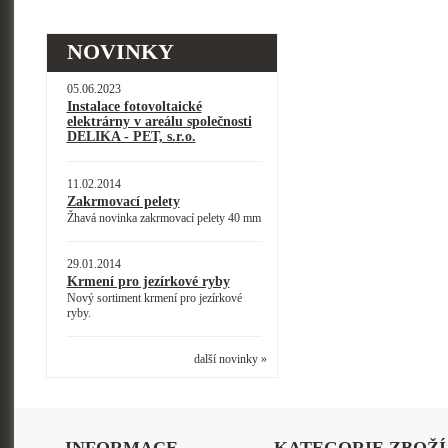
NOVINKY
05.06.2023
Instalace fotovoltaické
elektrárny v areálu společnosti
DELIKA - PET, s.r.o.
11.02.2014
Zakrmovací pelety
Žhavá novinka zakrmovací pelety 40 mm
29.01.2014
Krmení pro jezírkové ryby
Nový sortiment krmení pro jezírkové
ryby.
další novinky »