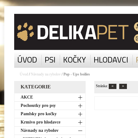
ÚVOD
PSI
KOČKY
HLODAVCI
Úvod
/
Návnady na rybolov
/ Pop - Ups boilies
Stránka:
KATEGORIE
AKCE
Pochoutky pro psy
Pamlsky pro kočky
Krmivo pro hlodavce
Návnady na rybolov