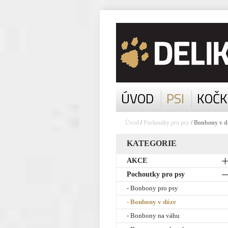
ÚVOD
PSI
KOČK
Úvod
/
Pochoutky pro psy
/ Bonbony v d
KATEGORIE
AKCE
Pochoutky pro psy
- Bonbony pro psy
- Bonbony v dóze
- Bonbony na váhu