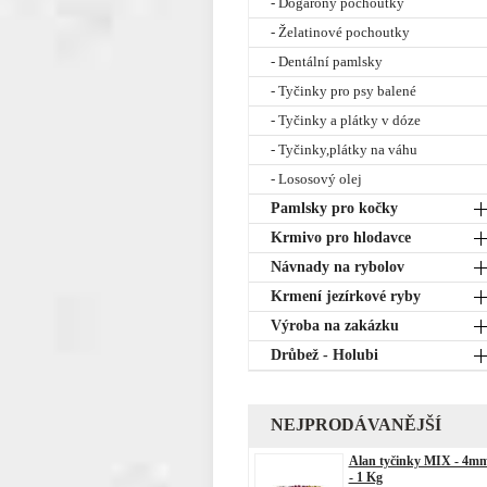
- Dogarony pochoutky
- Želatinové pochoutky
- Dentální pamlsky
- Tyčinky pro psy balené
- Tyčinky a plátky v dóze
- Tyčinky,plátky na váhu
- Lososový olej
Pamlsky pro kočky
Krmivo pro hlodavce
Návnady na rybolov
Krmení jezírkové ryby
Výroba na zakázku
Drůbež - Holubi
NEJPRODÁVANĚJŠÍ
Alan tyčinky MIX - 4m
- 1 Kg