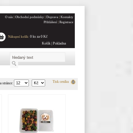
O nás
|
Obchodní podmínky
|
Doprava
|
Kontakty
Přihlášení
|
Registrace
0 ks za 0 Kč
Nákupní košík:
Košík
|
Pokladna
Tisk ceníku
a stránce: