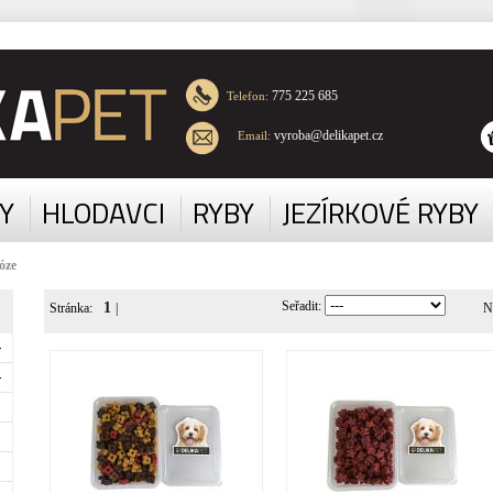
775 225 685
Telefon:
vyroba@delikapet.cz
Email:
Y
HLODAVCI
RYBY
JEZÍRKOVÉ RYBY
óze
Seřadit:
1
Stránka:
|
N