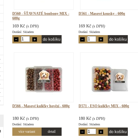
D560 - ŠŤAVNATÉ bonbony MIX -
D561 - Masové kousky - 600g
600g
169 Kč
169 Kč
(s DPH)
(s DPH)
Dodání: Skladem
Dodání: Skladem
D566 - Masové kuličky hovězí - 600g
D571 - ESO kuličky MIX - 600g
180 Kč
180 Kč
(s DPH)
(s DPH)
Dodání: Skladem
Dodání: Skladem
m
více variant
detail