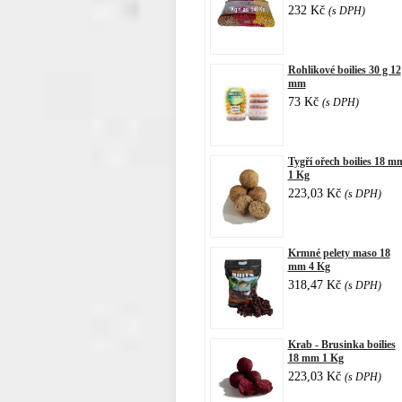
232 Kč
(s DPH)
Rohlikové boilies 30 g 12
mm
73 Kč
(s DPH)
Tygří ořech boilies 18 m
1 Kg
223,03 Kč
(s DPH)
Krmné pelety maso 18
mm 4 Kg
318,47 Kč
(s DPH)
Krab - Brusinka boilies
18 mm 1 Kg
223,03 Kč
(s DPH)