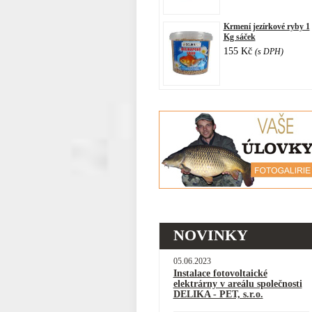
Krmení jezírkové ryby 1
Kg sáček
155 Kč
(s DPH)
NOVINKY
05.06.2023
Instalace fotovoltaické
elektrárny v areálu společnosti
DELIKA - PET, s.r.o.