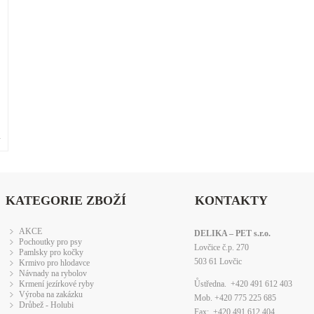
»
KATEGORIE ZBOŽÍ
KONTAKTY
AKCE
DELIKA – PET s.r.o.
Pochoutky pro psy
Lovčice č.p. 270
Pamlsky pro kočky
503 61 Lovčic
Krmivo pro hlodavce
Návnady na rybolov
Krmení jezírkové ryby
Ůstředna. +420 491 612 403
Výroba na zakázku
Mob. +420 775 225 685
Drůbež - Holubi
Fax: +420 491 612 404