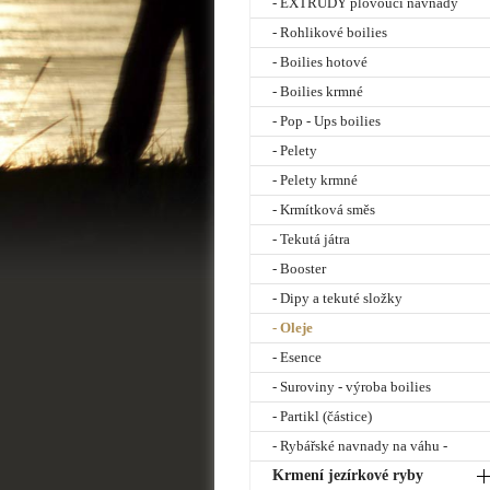
- EXTRUDY plovoucí návnady
- Rohlikové boilies
- Boilies hotové
- Boilies krmné
- Pop - Ups boilies
- Pelety
- Pelety krmné
- Krmítková směs
- Tekutá játra
- Booster
- Dipy a tekuté složky
- Oleje
- Esence
- Suroviny - výroba boilies
- Partikl (částice)
- Rybářské navnady na váhu -
Krmení jezírkové ryby