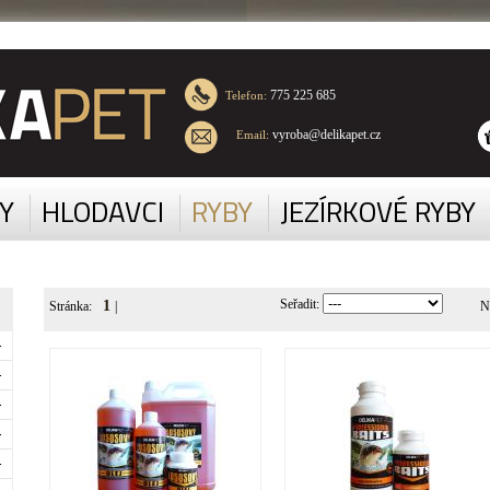
775 225 685
Telefon:
vyroba@delikapet.cz
Email:
Y
HLODAVCI
RYBY
JEZÍRKOVÉ RYBY
Seřadit:
1
Stránka:
|
N