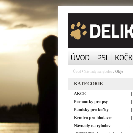
ÚVOD
PSI
KOČK
Úvod
/
Návnady na rybolov
/ Oleje
KATEGORIE
AKCE
Pochoutky pro psy
Pamlsky pro kočky
Krmivo pro hlodavce
Návnady na rybolov