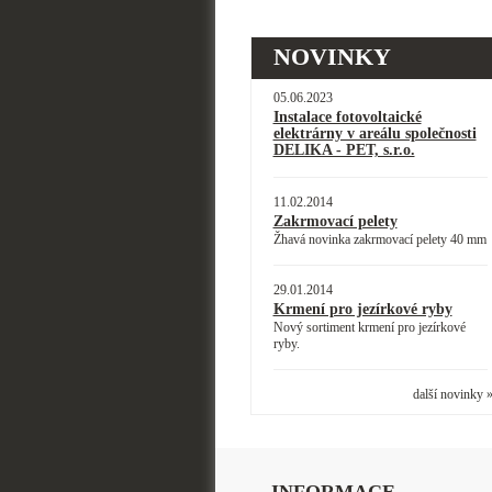
NOVINKY
05.06.2023
Instalace fotovoltaické
elektrárny v areálu společnosti
DELIKA - PET, s.r.o.
11.02.2014
Zakrmovací pelety
Žhavá novinka zakrmovací pelety 40 mm
29.01.2014
Krmení pro jezírkové ryby
Nový sortiment krmení pro jezírkové
ryby.
další novinky 