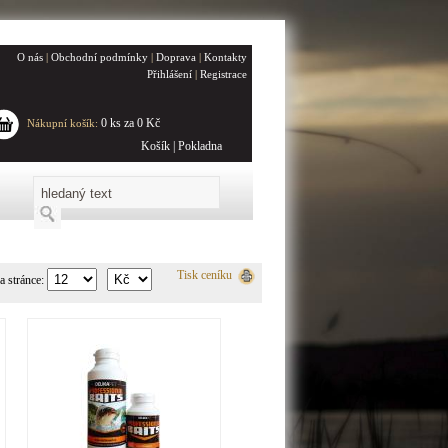
O nás
|
Obchodní podmínky
|
Doprava
|
Kontakty
Přihlášení
|
Registrace
0 ks za 0 Kč
Nákupní košík:
Košík
|
Pokladna
Tisk ceníku
a stránce: