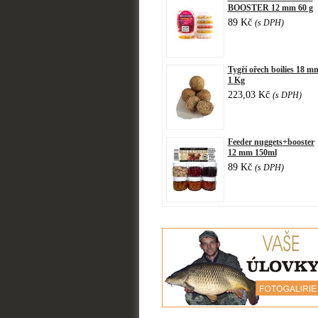
BOOSTER 12 mm 60 g
89 Kč
(s DPH)
Tygří ořech boilies 18 m
1 Kg
223,03 Kč
(s DPH)
Feeder nuggets+booster
12 mm 150ml
89 Kč
(s DPH)