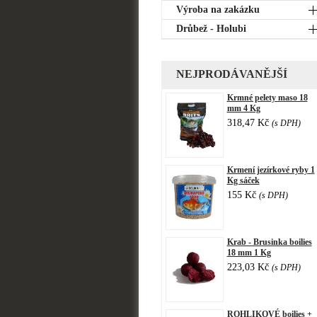
Výroba na zakázku
Drůbež - Holubi
NEJPRODÁVANĚJŠÍ
Krmné pelety maso 18
mm 4 Kg
318,47 Kč
(s DPH)
Krmení jezírkové ryby 1
Kg sáček
155 Kč
(s DPH)
Krab - Brusinka boilies
18 mm 1 Kg
223,03 Kč
(s DPH)
ROHLIKOVÉ boilies +