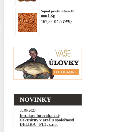
Squid pelety oliheň 10
mm 1 Kg
167,52 Kč
(s DPH)
NOVINKY
05.06.2023
Instalace fotovoltaické
elektrárny v areálu společnosti
DELIKA - PET, s.r.o.