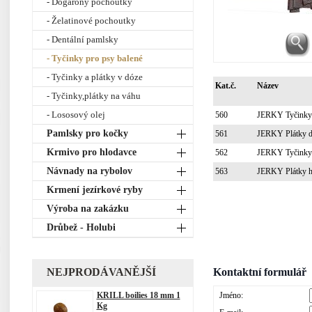
- Dogarony pochoutky
- Želatinové pochoutky
- Dentální pamlsky
- Tyčinky pro psy balené
- Tyčinky a plátky v dóze
Kat.č.
Název
- Tyčinky,plátky na váhu
- Lososový olej
560
JERKY Tyčinky 
Pamlsky pro kočky
561
JERKY Plátky d
Krmivo pro hlodavce
562
JERKY Tyčinky 
Návnady na rybolov
563
JERKY Plátky h
Krmení jezírkové ryby
Výroba na zakázku
Drůbež - Holubi
NEJPRODÁVANĚJŠÍ
Kontaktní formulář
KRILL boilies 18 mm 1
Jméno:
Kg