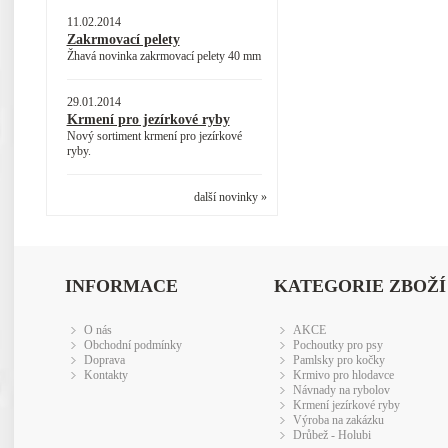
11.02.2014
Zakrmovací pelety
Žhavá novinka zakrmovací pelety 40 mm
29.01.2014
Krmení pro jezírkové ryby
Nový sortiment krmení pro jezírkové
ryby.
další novinky »
INFORMACE
KATEGORIE ZBOŽÍ
O nás
AKCE
Obchodní podmínky
Pochoutky pro psy
Doprava
Pamlsky pro kočky
Kontakty
Krmivo pro hlodavce
Návnady na rybolov
Krmení jezírkové ryby
Výroba na zakázku
Drůbež - Holubi