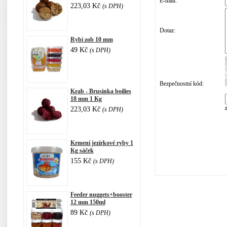
E-mail:
223,03 Kč
(s DPH)
Dotaz:
Rybí zob 10 mm
49 Kč
(s DPH)
Bezpečnostní kód:
Krab - Brusinka boilies
18 mm 1 Kg
223,03 Kč
(s DPH)
Krmení jezírkové ryby 1
Kg sáček
155 Kč
(s DPH)
Feeder nuggets+booster
12 mm 150ml
89 Kč
(s DPH)