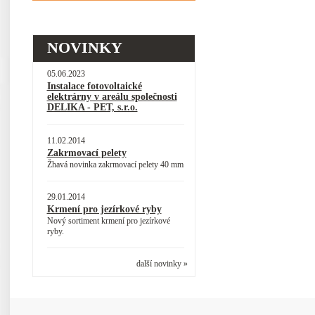
NOVINKY
05.06.2023
Instalace fotovoltaické
elektrárny v areálu společnosti
DELIKA - PET, s.r.o.
11.02.2014
Zakrmovací pelety
Žhavá novinka zakrmovací pelety 40 mm
29.01.2014
Krmení pro jezírkové ryby
Nový sortiment krmení pro jezírkové
ryby.
další novinky »