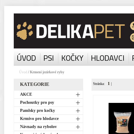
ÚVOD
PSI
KOČKY
HLODAVCI
Úvod
/ Krmení jezírkové ryby
1
KATEGORIE
Stránka:
|
AKCE
Pochoutky pro psy
Pamlsky pro kočky
Krmivo pro hlodavce
Návnady na rybolov