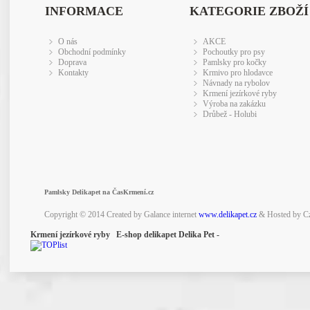
INFORMACE
KATEGORIE ZBOŽÍ
O nás
AKCE
Obchodní podmínky
Pochoutky pro psy
Doprava
Pamlsky pro kočky
Kontakty
Krmivo pro hlodavce
Návnady na rybolov
Krmení jezírkové ryby
Výroba na zakázku
Drůbež - Holubi
Pamlsky Delikapet na ČasKrmení.cz
Copyright © 2014 Created by Galance internet
www.delikapet.cz
& Hosted by C
Krmení jezírkové ryby E-shop delikapet Delika Pet -