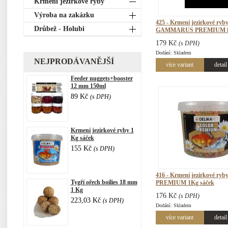
Krmení jezírkové ryby
Výroba na zakázku
425 - Krmení jezírkové ryb
Drůbež - Holubi
GAMMARUS PREMIUM 800
179 Kč
(s DPH)
Dodání: Skladem
NEJPRODÁVANĚJŠÍ
více variant
detail
Feeder nuggets+booster
12 mm 150ml
89 Kč
(s DPH)
Krmení jezírkové ryby 1
Kg sáček
155 Kč
(s DPH)
416 - Krmení jezírkové r
Tygří ořech boilies 18 mm
PREMIUM 1Kg sáček
1 Kg
176 Kč
(s DPH)
223,03 Kč
(s DPH)
Dodání: Skladem
více variant
detail