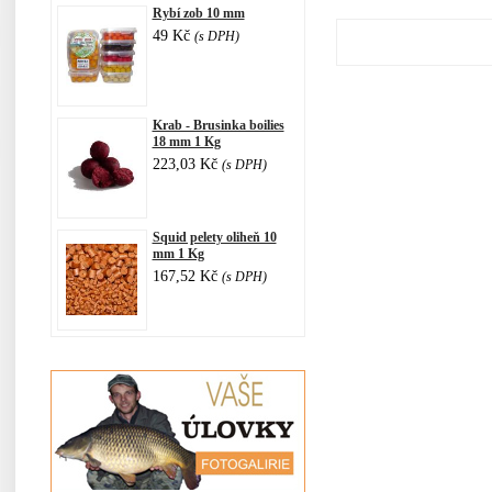
Rybí zob 10 mm
49 Kč
(s DPH)
Krab - Brusinka boilies
18 mm 1 Kg
223,03 Kč
(s DPH)
Squid pelety oliheň 10
mm 1 Kg
167,52 Kč
(s DPH)