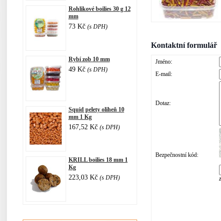
Rohlikové boilies 30 g 12
mm
73 Kč
(s DPH)
Kontaktní formulář
Rybí zob 10 mm
Jméno:
49 Kč
(s DPH)
E-mail:
Dotaz:
Squid pelety oliheň 10
mm 1 Kg
167,52 Kč
(s DPH)
Bezpečnostní kód:
KRILL boilies 18 mm 1
Kg
223,03 Kč
(s DPH)