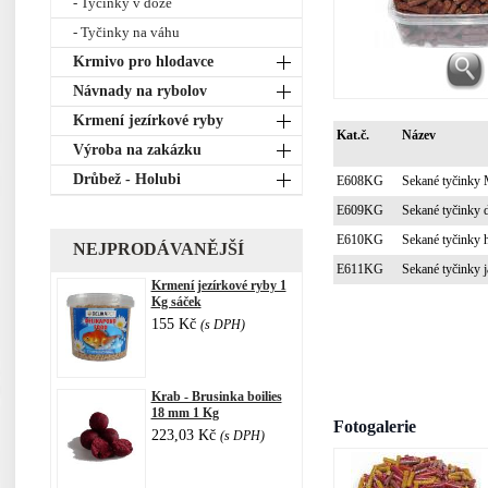
- Tyčinky v dóze
- Tyčinky na váhu
Krmivo pro hlodavce
Návnady na rybolov
Krmení jezírkové ryby
Kat.č.
Název
Výroba na zakázku
Drůbež - Holubi
E608KG
Sekané tyčinky
E609KG
Sekané tyčinky d
E610KG
Sekané tyčinky 
NEJPRODÁVANĚJŠÍ
E611KG
Sekané tyčinky j
Krmení jezírkové ryby 1
Kg sáček
155 Kč
(s DPH)
Krab - Brusinka boilies
18 mm 1 Kg
Fotogalerie
223,03 Kč
(s DPH)