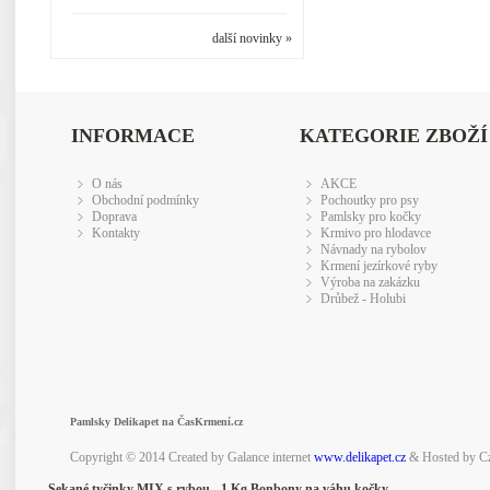
další novinky »
INFORMACE
KATEGORIE ZBOŽÍ
O nás
AKCE
Obchodní podmínky
Pochoutky pro psy
Doprava
Pamlsky pro kočky
Kontakty
Krmivo pro hlodavce
Návnady na rybolov
Krmení jezírkové ryby
Výroba na zakázku
Drůbež - Holubi
Pamlsky Delikapet na ČasKrmení.cz
Copyright © 2014 Created by Galance internet
www.delikapet.cz
& Hosted by C
Sekané tyčinky MIX s rybou - 1 Kg Bonbony na váhu kočky