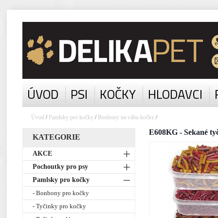
ÚVOD
PSI
KOČKY
HLODAVCI
Úvod
/
Pamlsky pro kočky
/
Bonbony na váhu kočky
/
E608KG - Sekané tyč
KATEGORIE
AKCE
Pochoutky pro psy
Pamlsky pro kočky
- Bonbony pro kočky
- Tyčinky pro kočky