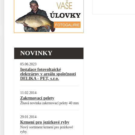
NOVINKY
05.06.2023
Instalace fotovoltaické
elektrárny v areálu společnosti
DELIKA - PET, s.r.o.
11.02.2014
Zakrmovací pelety
Žhavá novinka zakrmovací pelety 40 mm
29.01.2014
Krmení pro jezírkové ryby
Nový sortiment krmení pro jezírkové
ryby.