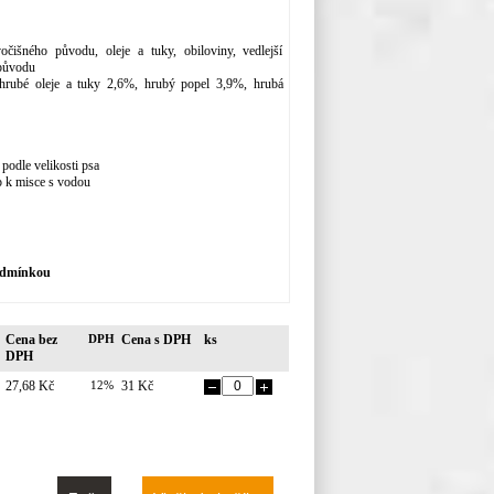
čišného původu, oleje a tuky, obiloviny, vedlejší
 původu
hrubé oleje a tuky 2,6%, hrubý popel 3,9%, hrubá
podle velikosti psa
tup k misce s vodou
podmínkou
Cena bez
DPH
Cena s DPH
ks
DPH
27,68 Kč
12%
31 Kč