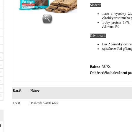
Složení:
maso a výrobky živo
výrobky rostlinného
hrubý protein 17%, 
vláknina 1%
Dávkování:
1 až 2 pamlsky denně 
zajistěte zvířeti přís
Baleno 36 Ks
Odběr celého balení není 
Kat.č.
Název
E588
Masový plátek 4Ks
m