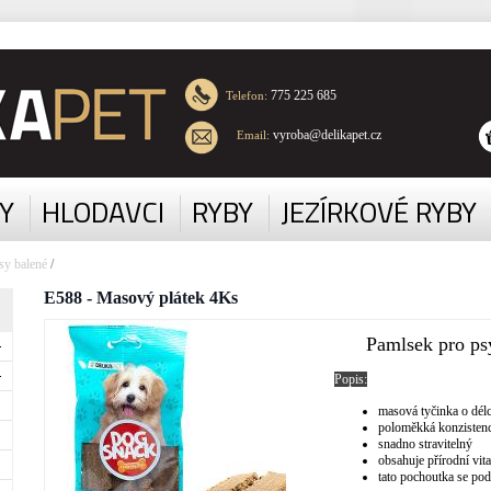
775 225 685
Telefon:
vyroba@delikapet.cz
Email:
Y
HLODAVCI
RYBY
JEZÍRKOVÉ RYBY
sy balené
/
E588 - Masový plátek 4Ks
Pamlsek pro ps
Popis:
masová tyčinka o dél
poloměkká konzisten
snadno stravitelný
obsahuje přírodní vit
tato pochoutka se pod