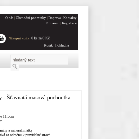
O nás
|
Obchodní podmínky
|
Doprava
|
Kontakty
Přihlášení
|
Registrace
0 ks za 0 Kč
Nákupní košík:
Košík
|
Pokladna
y - Šťavnatá masová pochoutka
ce 11,5cm
ce
aminy a minerální látky
ává za odměnu k pravidelné stravě