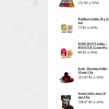
232 Kč
(s DPH)
Rohlikové boilies 30 g 12
mm
73 Kč
(s DPH)
ROHLIKOVÉ boilies +
BOOSTER 12 mm 60 g
89 Kč
(s DPH)
Krab - Brusinka boilies
18 mm 1 Kg
223,03 Kč
(s DPH)
Krmné pelety maso 18
mm 4 Kg
318,47 Kč
(s DPH)