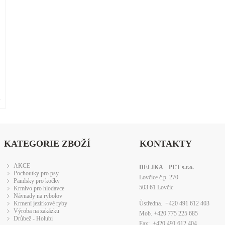
»
KATEGORIE ZBOŽÍ
KONTAKTY
AKCE
DELIKA – PET s.r.o.
Pochoutky pro psy
Lovčice č.p. 270
Pamlsky pro kočky
503 61 Lovčic
Krmivo pro hlodavce
Návnady na rybolov
Krmení jezírkové ryby
Ůstředna. +420 491 612 403
Výroba na zakázku
Mob. +420 775 225 685
Drůbež - Holubi
Fax: +420 491 612 404