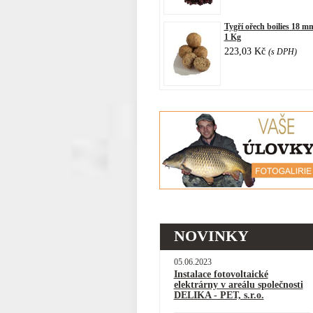
Tygří ořech boilies 18 m
1 Kg
223,03 Kč
(s DPH)
NOVINKY
05.06.2023
Instalace fotovoltaické
elektrárny v areálu společnosti
DELIKA - PET, s.r.o.