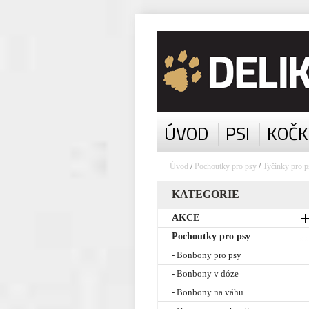
ÚVOD
PSI
KOČK
Úvod
/
Pochoutky pro psy
/
Tyčinky pro p
KATEGORIE
AKCE
Pochoutky pro psy
- Bonbony pro psy
- Bonbony v dóze
- Bonbony na váhu