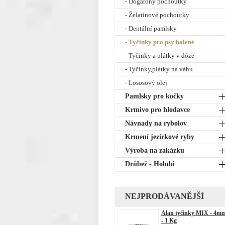
- Dogarony pochoutky
- Želatinové pochoutky
- Dentální pamlsky
- Tyčinky pro psy balené
- Tyčinky a plátky v dóze
- Tyčinky,plátky na váhu
- Lososový olej
Pamlsky pro kočky
Krmivo pro hlodavce
Návnady na rybolov
Krmení jezírkové ryby
Výroba na zakázku
Drůbež - Holubi
NEJPRODÁVANĚJŠÍ
Alan tyčinky MIX - 4m
- 1 Kg