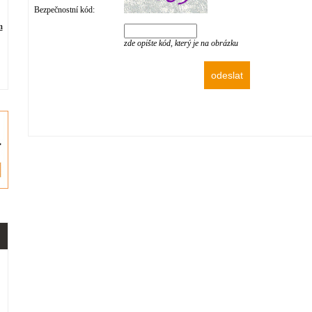
Bezpečnostní kód:
m
zde opište kód, který je na obrázku