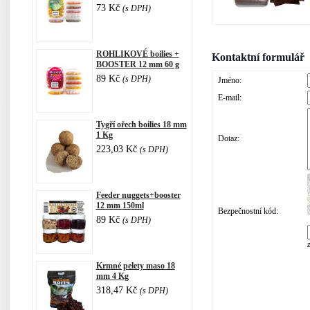
73 Kč
(s DPH)
ROHLIKOVÉ boilies +
Kontaktní formulář
BOOSTER 12 mm 60 g
89 Kč
(s DPH)
Jméno:
E-mail:
Tygří ořech boilies 18 mm
1 Kg
Dotaz:
223,03 Kč
(s DPH)
Feeder nuggets+booster
12 mm 150ml
Bezpečnostní kód:
89 Kč
(s DPH)
Krmné pelety maso 18
mm 4 Kg
318,47 Kč
(s DPH)