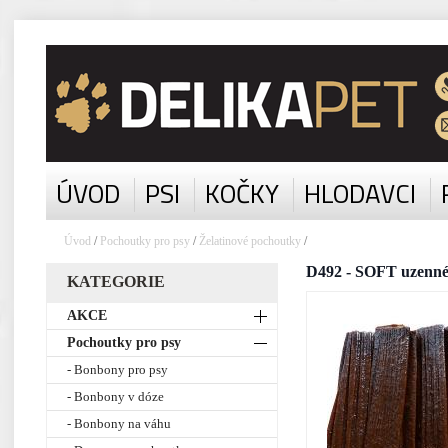
ÚVOD
PSI
KOČKY
HLODAVCI
Úvod
/
Pochoutky pro psy
/
Želatinové pochoutky
/
D492 - SOFT uzenné 
KATEGORIE
AKCE
Pochoutky pro psy
- Bonbony pro psy
- Bonbony v dóze
- Bonbony na váhu