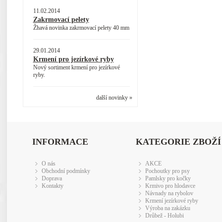
11.02.2014
Zakrmovací pelety
Žhavá novinka zakrmovací pelety 40 mm
29.01.2014
Krmení pro jezírkové ryby
Nový sortiment krmení pro jezírkové
ryby.
další novinky »
INFORMACE
KATEGORIE ZBOŽÍ
O nás
AKCE
Obchodní podmínky
Pochoutky pro psy
Doprava
Pamlsky pro kočky
Kontakty
Krmivo pro hlodavce
Návnady na rybolov
Krmení jezírkové ryby
Výroba na zakázku
Drůbež - Holubi