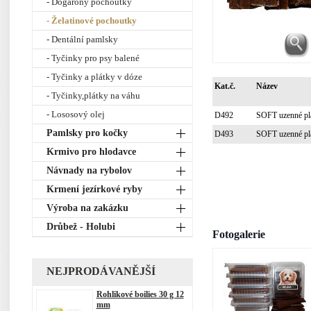
- Dogarony pochoutky
- Želatinové pochoutky
- Dentální pamlsky
- Tyčinky pro psy balené
- Tyčinky a plátky v dóze
Kat.č.
Název
- Tyčinky,plátky na váhu
- Lososový olej
D492
SOFT uzenné pl
Pamlsky pro kočky
D493
SOFT uzenné plá
Krmivo pro hlodavce
Návnady na rybolov
Krmení jezírkové ryby
Výroba na zakázku
Drůbež - Holubi
Fotogalerie
NEJPRODÁVANĚJŠÍ
Rohlikové boilies 30 g 12
mm