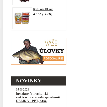
Rybí zob 10 mm
49 Kč
(s DPH)
NOVINKY
05.06.2023
Instalace fotovoltaické
elektrárny v areálu společnosti
DELIKA - PET, s.r.o.