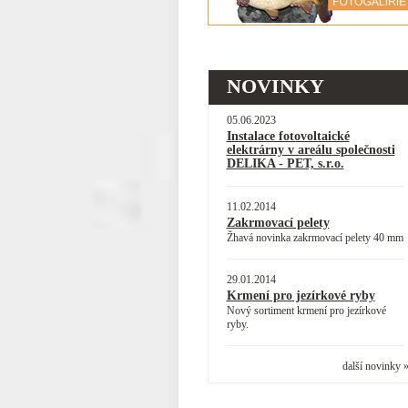
NOVINKY
05.06.2023
Instalace fotovoltaické
elektrárny v areálu společnosti
DELIKA - PET, s.r.o.
11.02.2014
Zakrmovací pelety
Žhavá novinka zakrmovací pelety 40 mm
29.01.2014
Krmení pro jezírkové ryby
Nový sortiment krmení pro jezírkové
ryby.
další novinky 