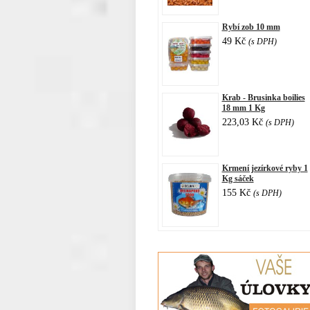
Rybí zob 10 mm
49 Kč
(s DPH)
Krab - Brusinka boilies
18 mm 1 Kg
223,03 Kč
(s DPH)
Krmení jezírkové ryby 1
Kg sáček
155 Kč
(s DPH)