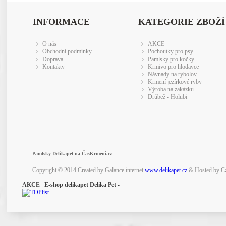
INFORMACE
KATEGORIE ZBOŽÍ
O nás
AKCE
Obchodní podmínky
Pochoutky pro psy
Doprava
Pamlsky pro kočky
Kontakty
Krmivo pro hlodavce
Návnady na rybolov
Krmení jezírkové ryby
Výroba na zakázku
Drůbež - Holubi
Pamlsky Delikapet na ČasKrmení.cz
Copyright © 2014 Created by Galance internet
www.delikapet.cz
& Hosted by C
AKCE E-shop delikapet Delika Pet -