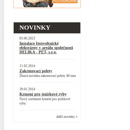
NOVINKY
05.06.2023
Instalace fotovoltaické
elektrárny v areálu společnosti
DELIKA - PET, s.r.o.
11.02.2014
Zakrmovací pelety
Žhavá novinka zakrmovací pelety 40 mm
29.01.2014
Krmení pro jezírkové ryby
Nový sortiment krmení pro jezírkové
ryby.
další novinky »