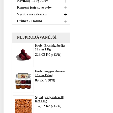
Návnady na rybolov
Krmení jezírkové ryby
Výroba na zakázku
Drůbež - Holubi
NEJPRODÁVANĚJŠÍ
Krab - Brusinka boilies
18 mm 1 Kg
223,03 Kč
(s DPH)
Feeder nuggets+booster
12 mm 150ml
89 Kč
(s DPH)
Squid pelety oliheň 10
mm 1 Kg
167,52 Kč
(s DPH)