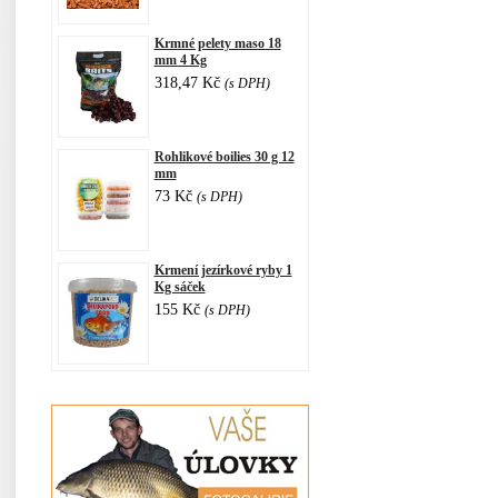
Krmné pelety maso 18
mm 4 Kg
318,47 Kč
(s DPH)
Rohlikové boilies 30 g 12
mm
73 Kč
(s DPH)
Krmení jezírkové ryby 1
Kg sáček
155 Kč
(s DPH)