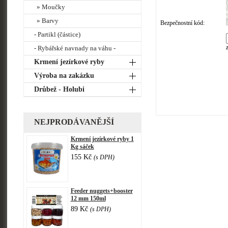
» Moučky
» Barvy
Bezpečnostní kód:
- Partikl (částice)
- Rybářské navnady na váhu -
Krmení jezírkové ryby
Výroba na zakázku
Drůbež - Holubi
NEJPRODÁVANĚJŠÍ
Krmení jezírkové ryby 1
Kg sáček
155 Kč
(s DPH)
Feeder nuggets+booster
12 mm 150ml
89 Kč
(s DPH)