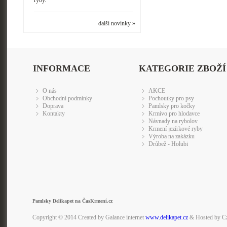
ryby.
další novinky »
INFORMACE
KATEGORIE ZBOŽÍ
O nás
AKCE
Obchodní podmínky
Pochoutky pro psy
Doprava
Pamlsky pro kočky
Kontakty
Krmivo pro hlodavce
Návnady na rybolov
Krmení jezírkové ryby
Výroba na zakázku
Drůbež - Holubi
Pamlsky Delikapet na ČasKrmení.cz
Copyright © 2014 Created by Galance internet
www.delikapet.cz
& Hosted by C