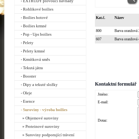
- EXTRUDY plovoucí návnady
- Rohlikové boilies
- Boilies hotové
Kat.č.
Název
- Boilies krmné
800
Barva oranžová 
- Pop - Ups boilies
607
Barva oranžová 
- Pelety
- Pelety krmné
- Krmítková směs
- Tekutá játra
- Booster
Kontaktní formulář
- Dipy a tekuté složky
- Oleje
Jméno:
- Esence
E-mail:
- Suroviny - výroba boilies
» Objemové suroviny
Dotaz:
» Proteinové suroviny
» Suroviny podporující trávení