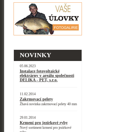
NOVINKY
05.06.2023
Instalace fotovoltaické
elektrárny v areálu společnosti
DELIKA - PET, s.r.o.
11.02.2014
Zakrmovací pelety
Žhavá novinka zakrmovací pelety 40 mm
29.01.2014
Krmení pro jezírkové ryby
Nový sortiment krmení pro jezírkové