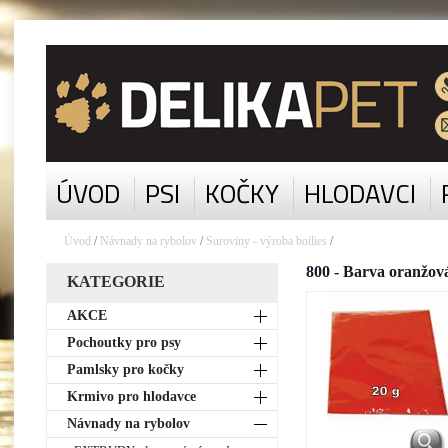
ÚVOD
PSI
KOČKY
HLODAVCI
Úvod
/
Návnady na rybolov
/
Suroviny - výroba boilies
/
800 - Barva oranžová
KATEGORIE
AKCE
Pochoutky pro psy
Pamlsky pro kočky
Krmivo pro hlodavce
Návnady na rybolov