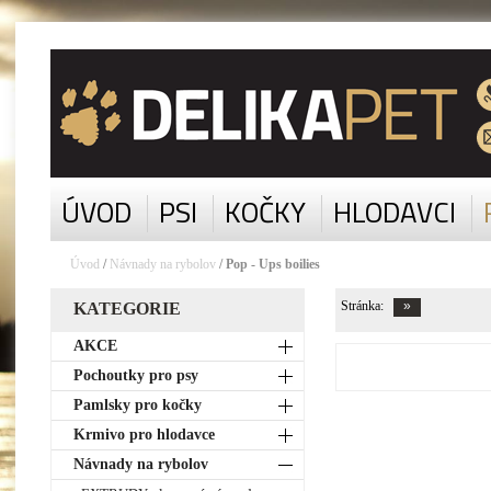
ÚVOD
PSI
KOČKY
HLODAVCI
Úvod
/
Návnady na rybolov
/ Pop - Ups boilies
Stránka:
KATEGORIE
AKCE
Pochoutky pro psy
Pamlsky pro kočky
Krmivo pro hlodavce
Návnady na rybolov