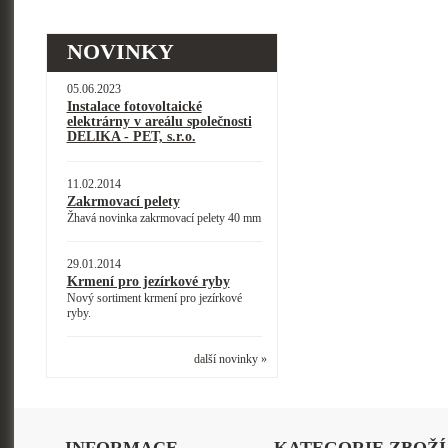
NOVINKY
05.06.2023
Instalace fotovoltaické
elektrárny v areálu společnosti
DELIKA - PET, s.r.o.
11.02.2014
Zakrmovací pelety
Žhavá novinka zakrmovací pelety 40 mm
29.01.2014
Krmení pro jezírkové ryby
Nový sortiment krmení pro jezírkové
ryby.
další novinky »