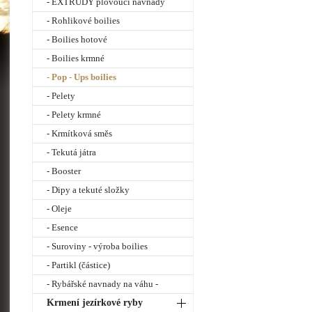
- EXTRUDY plovoucí návnady
- Rohlikové boilies
- Boilies hotové
- Boilies krmné
- Pop - Ups boilies
- Pelety
- Pelety krmné
- Krmítková směs
- Tekutá játra
- Booster
- Dipy a tekuté složky
- Oleje
- Esence
- Suroviny - výroba boilies
- Partikl (částice)
- Rybářské navnady na váhu -
Krmení jezírkové ryby