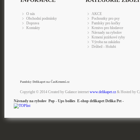
INFORMACE
KATEGORIE ZBOŽÍ
O nás
AKCE
Obchodní podmínky
Pochoutky pro psy
Doprava
Pamlsky pro kočky
Kontakty
Krmivo pro hlodavce
Návnady na rybolov
Krmení jezírkové ryby
Výroba na zakázku
Drůbež - Holubi
Pamlsky Delikapet na ČasKrmení.cz
Copyright © 2014 Created by Galance internet
www.delikapet.cz
& Hosted by C
Návnady na rybolov Pop - Ups boilies E-shop delikapet Delika Pet -