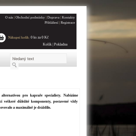
O nás
|
Obchodní podmínky
|
Doprava
|
Kontakty
Přihlášení
|
Registrace
0 ks za 0 Kč
Nákupní košík:
Košík
|
Pokladna
 alternativou pro kapraře specialisty. Nabízíme
ící veškeré důležité komponenty, postavené vždy
ovovalo a maximálně je dráždilo.