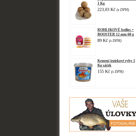
1 Kg
223,03 Kč
(s DPH)
ROHLIKOVÉ boilies +
BOOSTER 12 mm 60 g
89 Kč
(s DPH)
Krmení jezírkové ryby 1
Kg sáček
155 Kč
(s DPH)