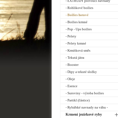
- EXTRUDY plovoucí návnady
- Rohlikové boilies
- Boilies hotové
- Boilies krmné
- Pop - Ups boilies
- Pelety
- Pelety krmné
- Krmítková směs
- Tekutá játra
- Booster
- Dipy a tekuté složky
- Oleje
- Esence
- Suroviny - výroba boilies
- Partikl (částice)
- Rybářské navnady na váhu -
Krmení jezírkové ryby