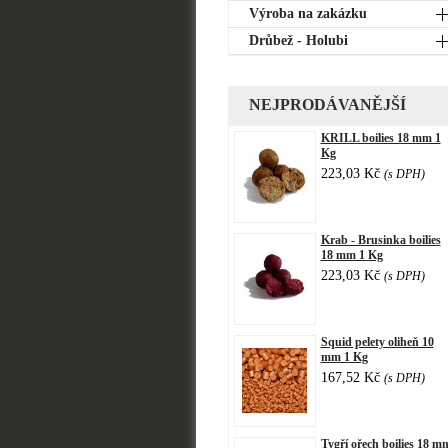
Výroba na zakázku
Drůbež - Holubi
NEJPRODÁVANĚJŠÍ
KRILL boilies 18 mm 1
Kg
223,03 Kč
(s DPH)
Krab - Brusinka boilies
18 mm 1 Kg
223,03 Kč
(s DPH)
Squid pelety oliheň 10
mm 1 Kg
167,52 Kč
(s DPH)
Tygří ořech boilies 18 m