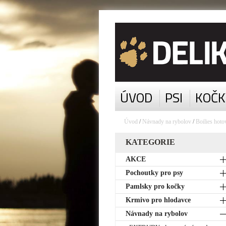
ÚVOD
PSI
KOČK
Úvod
/
Návnady na rybolov
/
Boilies hoto
KATEGORIE
AKCE
Pochoutky pro psy
Pamlsky pro kočky
Krmivo pro hlodavce
Návnady na rybolov