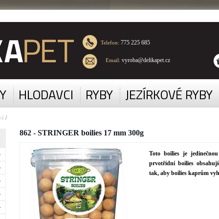
775 225 685
Telefon:
vyroba@delikapet.cz
Email:
Y
HLODAVCI
RYBY
JEZÍRKOVÉ RYBY
vé
/
862 - STRINGER boilies 17 mm 300g
Toto boilies je jedinečnou
prvotřídní boilies obsahuj
tak, aby boilies kaprům vyh