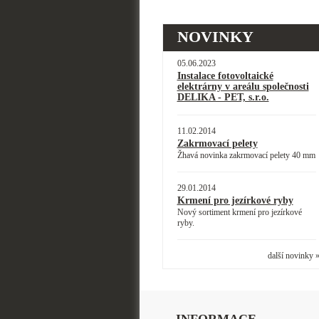
NOVINKY
05.06.2023
Instalace fotovoltaické
elektrárny v areálu společnosti
DELIKA - PET, s.r.o.
11.02.2014
Zakrmovací pelety
Žhavá novinka zakrmovací pelety 40 mm
29.01.2014
Krmení pro jezírkové ryby
Nový sortiment krmení pro jezírkové
ryby.
další novinky 