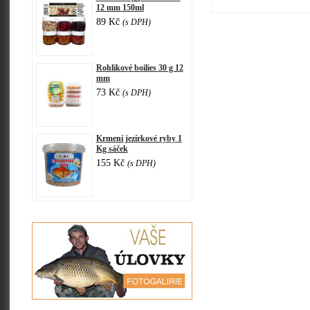
12 mm 150ml
89 Kč
(s DPH)
Rohlikové boilies 30 g 12
mm
73 Kč
(s DPH)
Krmení jezírkové ryby 1
Kg sáček
155 Kč
(s DPH)