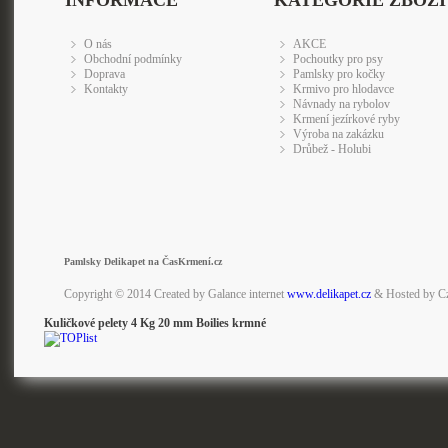
INFORMACE
KATEGORIE ZBOŽÍ
O nás
AKCE
Obchodní podmínky
Pochoutky pro psy
Doprava
Pamlsky pro kočky
Kontakty
Krmivo pro hlodavce
Návnady na rybolov
Krmení jezírkové ryby
Výroba na zakázku
Drůbež - Holubi
Pamlsky Delikapet na ČasKrmení.cz
Copyright © 2014 Created by Galance internet
www.delikapet.cz
& Hosted by C
Kuličkové pelety 4 Kg 20 mm Boilies krmné