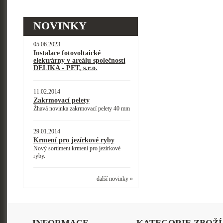
NOVINKY
05.06.2023
Instalace fotovoltaické
elektrárny v areálu společnosti
DELIKA - PET, s.r.o.
11.02.2014
Zakrmovací pelety
Žhavá novinka zakrmovací pelety 40 mm
29.01.2014
Krmení pro jezírkové ryby
Nový sortiment krmení pro jezírkové
ryby.
další novinky »