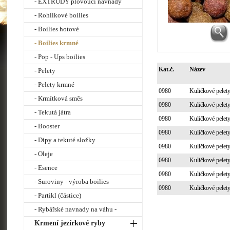
- EXTRUDY plovoucí návnady
- Rohlikové boilies
- Boilies hotové
- Boilies krmné
- Pop - Ups boilies
Kat.č.
Název
- Pelety
- Pelety krmné
0980
Kuličkové pele
- Krmítková směs
0980
Kuličkové pele
- Tekutá játra
0980
Kuličkové pele
- Booster
0980
Kuličkové pele
- Dipy a tekuté složky
0980
Kuličkové pele
- Oleje
0980
Kuličkové pele
- Esence
0980
Kuličkové pele
- Suroviny - výroba boilies
0980
Kuličkové pele
- Partikl (částice)
- Rybářské navnady na váhu -
Krmení jezírkové ryby