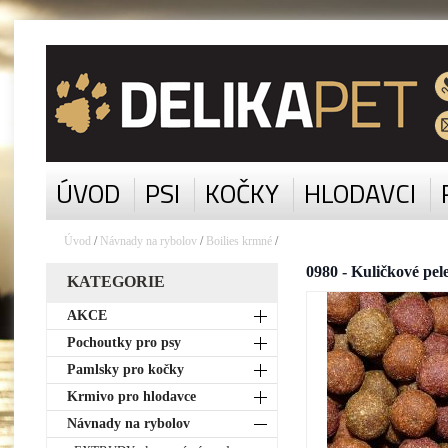
ÚVOD
PSI
KOČKY
HLODAVCI
Úvod
/
Návnady na rybolov
/
Boilies krmné
/
0980 - Kuličkové pe
KATEGORIE
AKCE
Pochoutky pro psy
Pamlsky pro kočky
Krmivo pro hlodavce
Návnady na rybolov