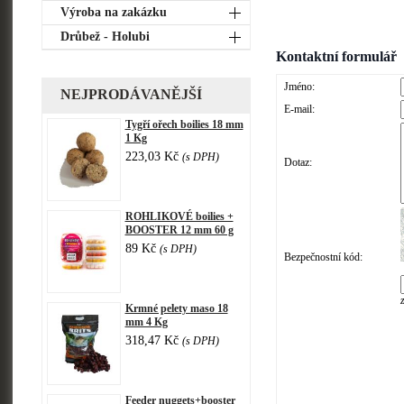
Výroba na zakázku
Drůbež - Holubi
Kontaktní formulář
Jméno:
NEJPRODÁVANĚJŠÍ
E-mail:
Tygří ořech boilies 18 mm
1 Kg
223,03 Kč
(s DPH)
Dotaz:
ROHLIKOVÉ boilies +
BOOSTER 12 mm 60 g
89 Kč
(s DPH)
Bezpečnostní kód:
Krmné pelety maso 18
mm 4 Kg
318,47 Kč
(s DPH)
Feeder nuggets+booster