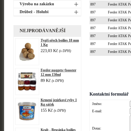
Výroba na zakázku
897
Feeder ATAK P
Drůbež - Holubi
897
Feeder ATAK P
897
Feeder ATAK P
897
Feeder ATAK P
NEJPRODÁVANĚJŠÍ
897
Feeder ATAK P
Tygří ořech boilies 18 mm
897
Feeder ATAK P
1 Kg
223,03 Kč
(s DPH)
897
Feeder ATAK P
Feeder nuggets+booster
12 mm 150ml
89 Kč
(s DPH)
Kontaktní formulář
Krmení jezírkové ryby 1
Jméno:
Kg sáček
155 Kč
(s DPH)
E-mail:
Dotaz:
Krab - Brusinka boilies