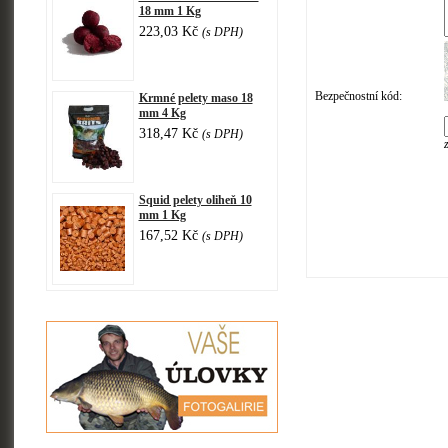
18 mm 1 Kg
223,03 Kč
(s DPH)
Bezpečnostní kód:
Krmné pelety maso 18
mm 4 Kg
318,47 Kč
(s DPH)
Squid pelety oliheň 10
mm 1 Kg
167,52 Kč
(s DPH)