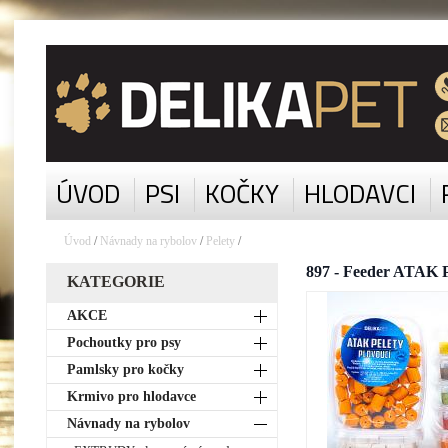
ÚVOD
PSI
KOČKY
HLODAVCI
Úvod
/
Návnady na rybolov
/
Pelety
/
897 - Feeder ATAK 
KATEGORIE
AKCE
Pochoutky pro psy
Pamlsky pro kočky
Krmivo pro hlodavce
Návnady na rybolov