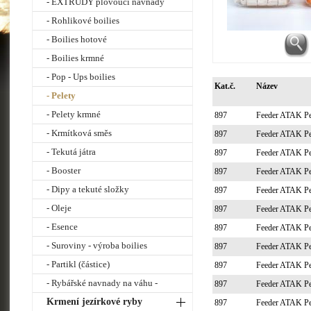
- EXTRUDY plovoucí návnady
- Rohlikové boilies
- Boilies hotové
- Boilies krmné
- Pop - Ups boilies
Kat.č.
Název
- Pelety
- Pelety krmné
897
Feeder ATAK P
- Krmítková směs
897
Feeder ATAK P
- Tekutá játra
897
Feeder ATAK P
- Booster
897
Feeder ATAK P
- Dipy a tekuté složky
897
Feeder ATAK P
- Oleje
897
Feeder ATAK P
- Esence
897
Feeder ATAK P
- Suroviny - výroba boilies
897
Feeder ATAK P
- Partikl (částice)
897
Feeder ATAK P
- Rybářské navnady na váhu -
897
Feeder ATAK P
Krmení jezírkové ryby
897
Feeder ATAK P