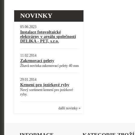
NOVINKY
05.06.2023
Instalace fotovoltaické
elektrárny v areálu společnosti
DELIKA - PET, s.r.o.
11.02.2014
Zakrmovací pelety
Žhavá novinka zakrmovací pelety 40 mm
29.01.2014
Krmení pro jezírkové ryby
Nový sortiment krmení pro jezírkové
ryby.
další novinky »