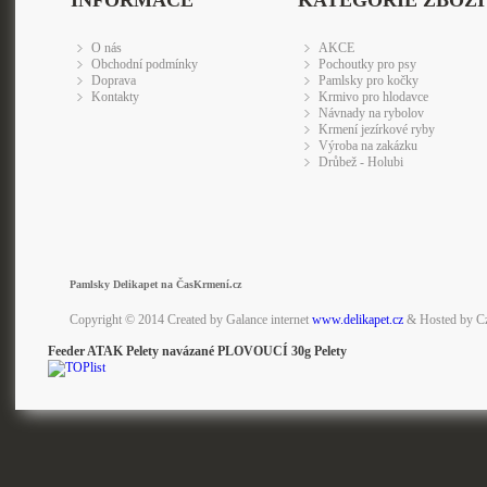
INFORMACE
KATEGORIE ZBOŽÍ
O nás
AKCE
Obchodní podmínky
Pochoutky pro psy
Doprava
Pamlsky pro kočky
Kontakty
Krmivo pro hlodavce
Návnady na rybolov
Krmení jezírkové ryby
Výroba na zakázku
Drůbež - Holubi
Pamlsky Delikapet na ČasKrmení.cz
Copyright © 2014 Created by Galance internet
www.delikapet.cz
& Hosted by C
Feeder ATAK Pelety navázané PLOVOUCÍ 30g Pelety