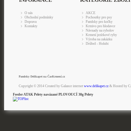
INFORMACE
KATEGORIE ZBOŽÍ
O nás
AKCE
Obchodní podmínky
Pochoutky pro psy
Doprava
Pamlsky pro kočky
Kontakty
Krmivo pro hlodavce
Návnady na rybolov
Krmení jezírkové ryby
Výroba na zakázku
Drůbež - Holubi
Pamlsky Delikapet na ČasKrmení.cz
Copyright © 2014 Created by Galance internet
www.delikapet.cz
& Hosted by C
Feeder ATAK Pelety navázané PLOVOUCÍ 30g Pelety