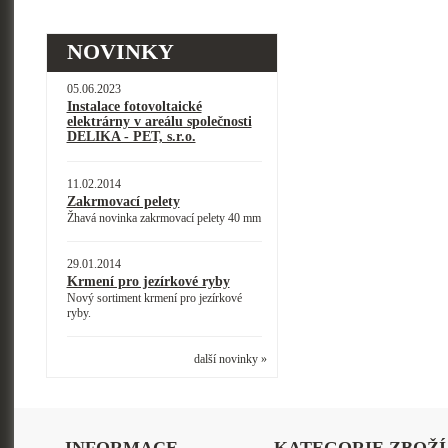
NOVINKY
05.06.2023
Instalace fotovoltaické
elektrárny v areálu společnosti
DELIKA - PET, s.r.o.
11.02.2014
Zakrmovací pelety
Žhavá novinka zakrmovací pelety 40 mm
29.01.2014
Krmení pro jezírkové ryby
Nový sortiment krmení pro jezírkové
ryby.
další novinky »