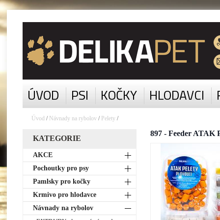
ÚVOD
PSI
KOČKY
HLODAVCI
Úvod
/
Návnady na rybolov
/
Pelety
/
897 - Feeder ATAK 
KATEGORIE
AKCE
Pochoutky pro psy
Pamlsky pro kočky
Krmivo pro hlodavce
Návnady na rybolov