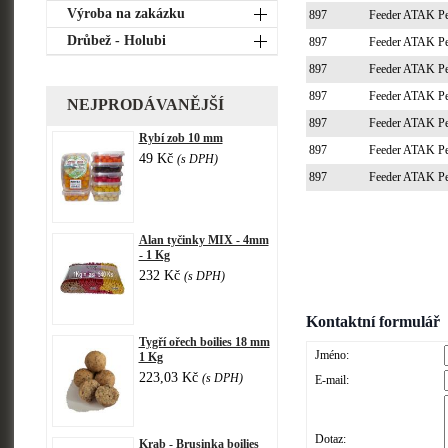
Výroba na zakázku
897
Feeder ATAK P
Drůbež - Holubi
897
Feeder ATAK P
897
Feeder ATAK P
897
Feeder ATAK P
NEJPRODÁVANĚJŠÍ
897
Feeder ATAK P
Rybí zob 10 mm
897
Feeder ATAK P
49 Kč
(s DPH)
897
Feeder ATAK P
Alan tyčinky MIX - 4mm
- 1 Kg
232 Kč
(s DPH)
Kontaktní formulář
Tygří ořech boilies 18 mm
Jméno:
1 Kg
223,03 Kč
(s DPH)
E-mail:
Dotaz:
Krab - Brusinka boilies