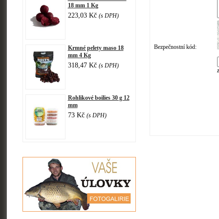
18 mm 1 Kg
223,03 Kč
(s DPH)
Bezpečnostní kód:
Krmné pelety maso 18
mm 4 Kg
318,47 Kč
(s DPH)
Rohlikové boilies 30 g 12
mm
73 Kč
(s DPH)