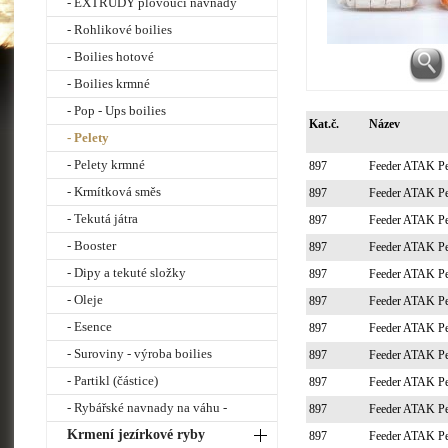
- EXTRUDY plovoucí návnady
- Rohlikové boilies
- Boilies hotové
- Boilies krmné
- Pop - Ups boilies
Kat.č.
Název
- Pelety
- Pelety krmné
897
Feeder ATAK P
- Krmítková směs
897
Feeder ATAK P
- Tekutá játra
897
Feeder ATAK P
- Booster
897
Feeder ATAK P
- Dipy a tekuté složky
897
Feeder ATAK P
- Oleje
897
Feeder ATAK P
- Esence
897
Feeder ATAK P
- Suroviny - výroba boilies
897
Feeder ATAK P
- Partikl (částice)
897
Feeder ATAK P
- Rybářské navnady na váhu -
897
Feeder ATAK P
Krmení jezírkové ryby
897
Feeder ATAK P