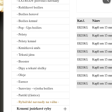
- EXTRUDY plovoucí návnady
- Rohlikové boilies
- Boilies hotové
- Boilies krmné
Kat.č.
Název
- Pop - Ups boilies
E821KG
Kapří sen 15 m
- Pelety
E821KG
Kapří sen 15 m
- Pelety krmné
E821KG
Kapří sen 15 m
- Krmítková směs
E821KG
Kapří sen 15 m
- Tekutá játra
E821KG
Kapří sen 15 m
- Booster
E821KG
Kapří sen 15 m
- Dipy a tekuté složky
- Oleje
E821KG
Kapří sen 15 m
- Esence
E821KG
Kapří sen 15 m
- Suroviny - výroba boilies
- Partikl (částice)
- Rybářské navnady na váhu -
Krmení jezírkové ryby