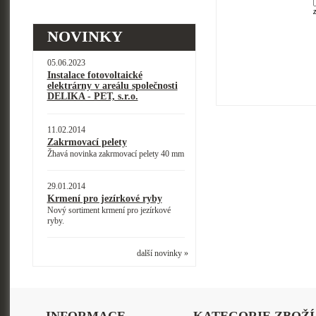
NOVINKY
05.06.2023
Instalace fotovoltaické
elektrárny v areálu společnosti
DELIKA - PET, s.r.o.
11.02.2014
Zakrmovací pelety
Žhavá novinka zakrmovací pelety 40 mm
29.01.2014
Krmení pro jezírkové ryby
Nový sortiment krmení pro jezírkové
ryby.
další novinky »