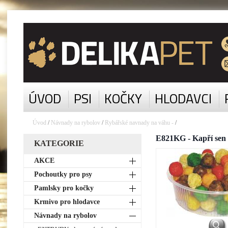
ÚVOD
PSI
KOČKY
HLODAVCI
Úvod
/
Návnady na rybolov
/
Rybářské navnady na váhu -
/
E821KG - Kapří sen
KATEGORIE
AKCE
Pochoutky pro psy
Pamlsky pro kočky
Krmivo pro hlodavce
Návnady na rybolov