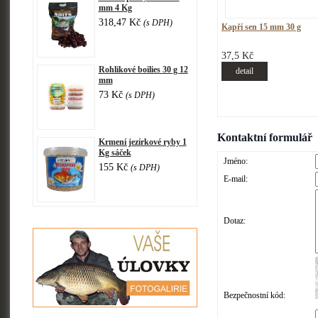
mm 4 Kg
318,47 Kč
(s DPH)
Kapří sen 15 mm 30 g
37,5 Kč
Rohlikové boilies 30 g 12
detail
mm
73 Kč
(s DPH)
Kontaktní formulář
Krmení jezírkové ryby 1
Kg sáček
Jméno:
155 Kč
(s DPH)
E-mail:
Dotaz:
Bezpečnostní kód: