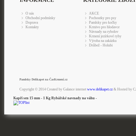
INFORMACE
KATEGORIE ZBOŽÍ
O nás
AKCE
Obchodní podmínky
Pochoutky pro psy
Doprava
Pamlsky pro kočky
Kontakty
Krmivo pro hlodavce
Návnady na rybolov
Krmení jezírkové ryby
Výroba na zakázku
Drůbež - Holubi
Pamlsky Delikapet na ČasKrmení.cz
Copyright © 2014 Created by Galance internet
www.delikapet.cz
& Hosted by C
Kapří sen 15 mm - 1 Kg Rybářské navnady na váhu -