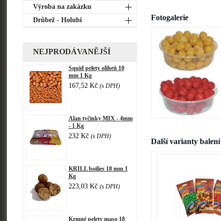
Výroba na zakázku
Fotogalerie
Drůbež - Holubi
NEJPRODÁVANĚJŠÍ
Squid pelety oliheň 10
mm 1 Kg
167,52 Kč
(s DPH)
Alan tyčinky MIX - 4mm
- 1 Kg
232 Kč
(s DPH)
Další varianty balení
KRILL boilies 18 mm 1
Kg
223,03 Kč
(s DPH)
Krmné pelety maso 18