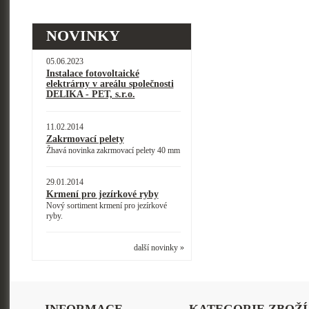
NOVINKY
05.06.2023
Instalace fotovoltaické
elektrárny v areálu společnosti
DELIKA - PET, s.r.o.
11.02.2014
Zakrmovací pelety
Žhavá novinka zakrmovací pelety 40 mm
29.01.2014
Krmení pro jezírkové ryby
Nový sortiment krmení pro jezírkové
ryby.
další novinky »