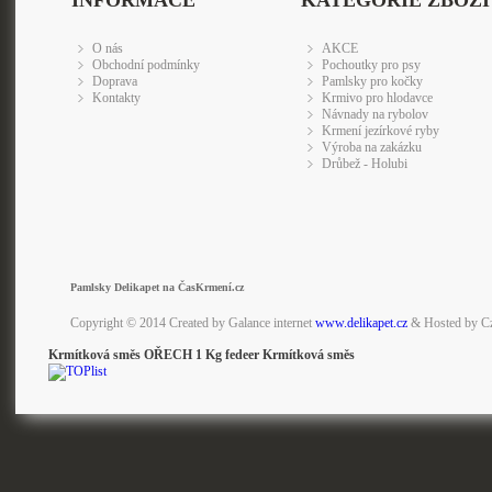
INFORMACE
KATEGORIE ZBOŽÍ
O nás
AKCE
Obchodní podmínky
Pochoutky pro psy
Doprava
Pamlsky pro kočky
Kontakty
Krmivo pro hlodavce
Návnady na rybolov
Krmení jezírkové ryby
Výroba na zakázku
Drůbež - Holubi
Pamlsky Delikapet na ČasKrmení.cz
Copyright © 2014 Created by Galance internet
www.delikapet.cz
& Hosted by C
Krmítková směs OŘECH 1 Kg fedeer Krmítková směs