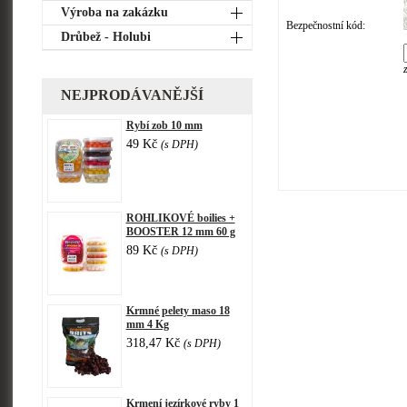
Výroba na zakázku
Bezpečnostní kód:
Drůbež - Holubi
NEJPRODÁVANĚJŠÍ
Rybí zob 10 mm
49 Kč
(s DPH)
ROHLIKOVÉ boilies +
BOOSTER 12 mm 60 g
89 Kč
(s DPH)
Krmné pelety maso 18
mm 4 Kg
318,47 Kč
(s DPH)
Krmení jezírkové ryby 1