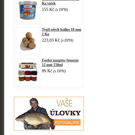
Kg sáček
155 Kč
(s DPH)
Tygří ořech boilies 18 mm
1 Kg
223,03 Kč
(s DPH)
Feeder nuggets+booster
12 mm 150ml
89 Kč
(s DPH)