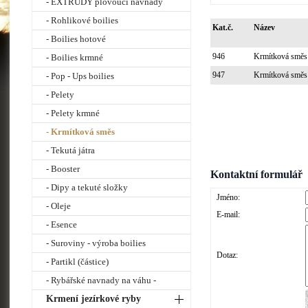
- EXTRUDY plovoucí návnady
- Rohlikové boilies
Kat.č.
Název
- Boilies hotové
946
Krmítková smě
- Boilies krmné
947
Krmítková směs
- Pop - Ups boilies
- Pelety
- Pelety krmné
- Krmítková směs
- Tekutá játra
- Booster
Kontaktní formulář
- Dipy a tekuté složky
Jméno:
- Oleje
E-mail:
- Esence
- Suroviny - výroba boilies
Dotaz:
- Partikl (částice)
- Rybářské navnady na váhu -
Krmení jezírkové ryby