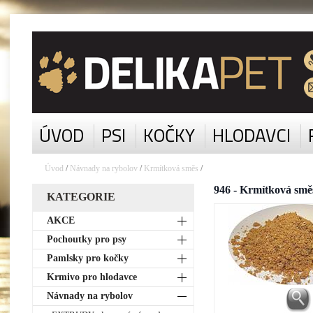
ÚVOD
PSI
KOČKY
HLODAVCI
Úvod
/
Návnady na rybolov
/
Krmítková směs
/
946 - Krmítková sm
KATEGORIE
AKCE
Pochoutky pro psy
Pamlsky pro kočky
Krmivo pro hlodavce
Návnady na rybolov