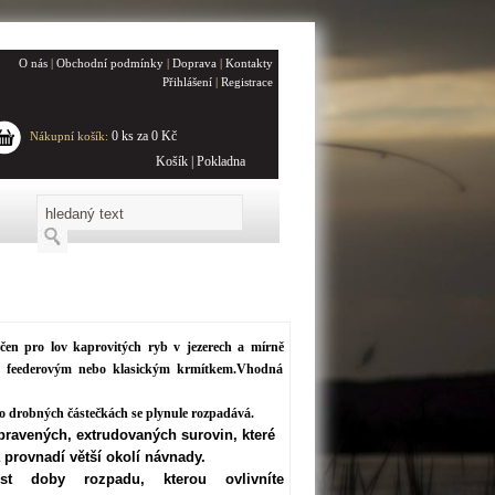
O nás
|
Obchodní podmínky
|
Doprava
|
Kontakty
Přihlášení
|
Registrace
0 ks za 0 Kč
Nákupní košík:
Košík
|
Pokladna
čen pro lov kaprovitých ryb v jezerech a mírně
s feederovým nebo klasickým krmítkem.Vhodná
po drobných částečkách se plynule rozpadává.
pravených, extrudovaných surovin, které
a provnadí větší okolí návnady.
nost doby rozpadu, kterou ovlivníte