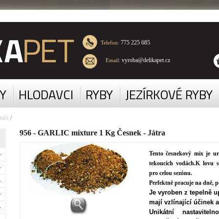
775 225 685
Telefon:
vyroba@delikapet.cz
Email:
Y
HLODAVCI
RYBY
JEZÍRKOVÉ RYBY
směs
/
956 - GARLIC mixture 1 Kg Česnek - Játra
Tento česnekový mix je ur
tekoucích vodách.K lovu 
pro celou sezónu.
Perfektně pracuje na dně, 
Je vyroben z tepelně u
mají vzlínající účinek 
Unikátní nastavitel