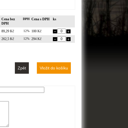
Cena bez
DPH
Cena s DPH
ks
DPH
89,29 Kč
12%
100 Kč
262,5 Kč
12%
294 Kč