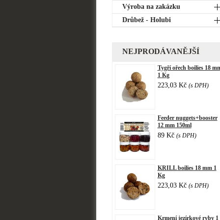
Výroba na zakázku
Drůbež - Holubi
NEJPRODÁVANĚJŠÍ
Tygří ořech boilies 18 m
1 Kg
223,03 Kč
(s DPH)
Feeder nuggets+booster
12 mm 150ml
89 Kč
(s DPH)
KRILL boilies 18 mm 1
Kg
223,03 Kč
(s DPH)
Krmení jezírkové ryby 1