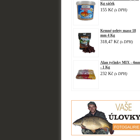
Kg sáček
155 Kč
(s DPH)
Krmné pelety maso 18
mm 4 Kg
318,47 Kč
(s DPH)
Alan tyčinky MIX - 4m
- 1 Kg
232 Kč
(s DPH)