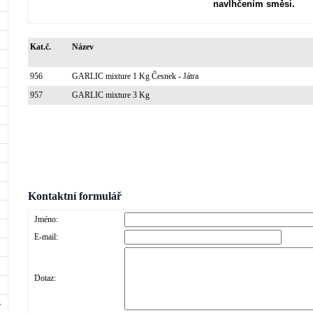
navlhčením směsi.
Kat.č.
Název
956
GARLIC mixture 1 Kg Česnek - Játra
957
GARLIC mixture 3 Kg
Kontaktní formulář
Jméno:
E-mail:
Dotaz: