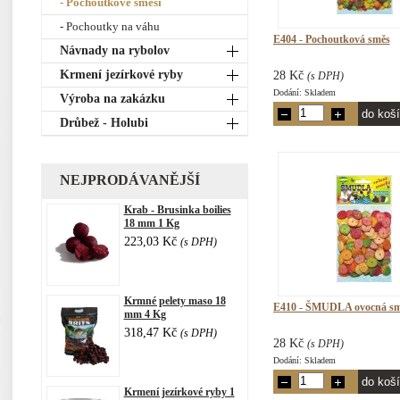
- Pochoutkové směsi
- Pochoutky na váhu
E404 - Pochoutková směs
Návnady na rybolov
Krmení jezírkové ryby
28 Kč
(s DPH)
Dodání: Skladem
Výroba na zakázku
Drůbež - Holubi
NEJPRODÁVANĚJŠÍ
Krab - Brusinka boilies
18 mm 1 Kg
223,03 Kč
(s DPH)
Krmné pelety maso 18
E410 - ŠMUDLA ovocná s
mm 4 Kg
318,47 Kč
(s DPH)
28 Kč
(s DPH)
Dodání: Skladem
Krmení jezírkové ryby 1