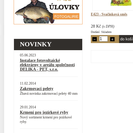
E423 - Svačinková směs
28 Kč
(s DPH)
Dodání: Skladem
NOVINKY
05.06.2023
Instalace fotovoltaické
elektrárny v areálu společnosti
DELIKA - PET, s.r.o.
11.02.2014
Zakrmovací pelety
Žhavá novinka zakrmovací pelety 40 mm
29.01.2014
Krmení pro jezírkové ryby
Nový sortiment krmení pro jezírkové
ryby.