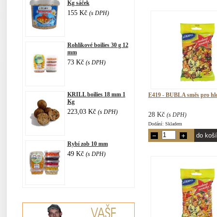
Kg sáček
155 Kč
(s DPH)
Rohlikové boilies 30 g 12
mm
73 Kč
(s DPH)
KRILL boilies 18 mm 1
E419 - BUBLA směs pro hl
Kg
223,03 Kč
(s DPH)
28 Kč
(s DPH)
Dodání: Skladem
Rybí zob 10 mm
49 Kč
(s DPH)