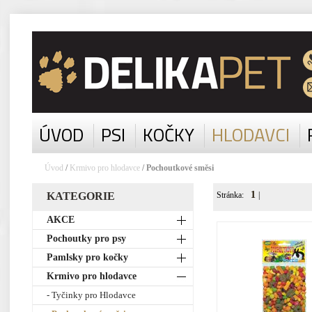
ÚVOD
PSI
KOČKY
HLODAVCI
Úvod
/
Krmivo pro hlodavce
/ Pochoutkové směsi
1
KATEGORIE
Stránka:
|
AKCE
Pochoutky pro psy
Pamlsky pro kočky
Krmivo pro hlodavce
- Tyčinky pro Hlodavce