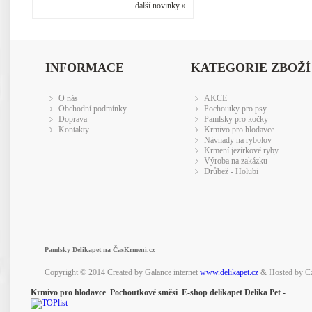
další novinky »
INFORMACE
KATEGORIE ZBOŽÍ
O nás
AKCE
Obchodní podmínky
Pochoutky pro psy
Doprava
Pamlsky pro kočky
Kontakty
Krmivo pro hlodavce
Návnady na rybolov
Krmení jezírkové ryby
Výroba na zakázku
Drůbež - Holubi
Pamlsky Delikapet na ČasKrmení.cz
Copyright © 2014 Created by Galance internet
www.delikapet.cz
& Hosted by C
Krmivo pro hlodavce Pochoutkové směsi E-shop delikapet Delika Pet -