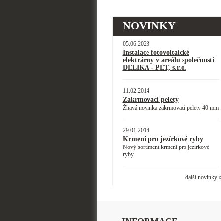
NOVINKY
05.06.2023
Instalace fotovoltaické
elektrárny v areálu společnosti
DELIKA - PET, s.r.o.
11.02.2014
Zakrmovací pelety
Žhavá novinka zakrmovací pelety 40 mm
29.01.2014
Krmení pro jezírkové ryby
Nový sortiment krmení pro jezírkové
ryby.
další novinky 