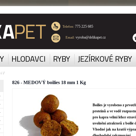
775 225 685
Telefon:
vyroba@delikapet.cz
Email:
Y
HLODAVCI
RYBY
JEZÍRKOVÉ RYBY
vé
/
826 - MEDOVÝ boilies 18 mm 1 Kg
Boilies je vyrobeno z prvot
proteinů a ve vodě rozpustný
pro kapra velmi lehce strav
uvolnění atraktorů z boilie 
Vhodné jak na kratší výprav
dlouhodobé zakrmování.