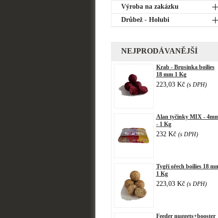
Výroba na zakázku
Drůbež - Holubi
NEJPRODÁVANĚJŠÍ
Krab - Brusinka boilies
18 mm 1 Kg
223,03 Kč
(s DPH)
Alan tyčinky MIX - 4m
- 1 Kg
232 Kč
(s DPH)
Tygří ořech boilies 18 m
1 Kg
223,03 Kč
(s DPH)
Feeder nuggets+booster