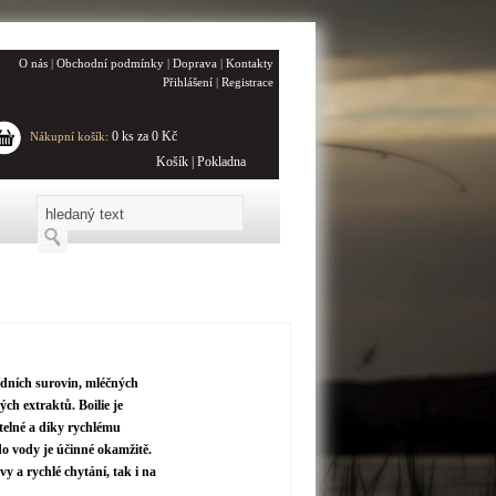
O nás
|
Obchodní podmínky
|
Doprava
|
Kontakty
Přihlášení
|
Registrace
0 ks za 0 Kč
Nákupní košík:
Košík
|
Pokladna
řídních surovin, mléčných
ch extraktů. Boilie je
itelné a díky rychlému
do vody je účinné okamžitě.
y a rychlé chytání, tak i na