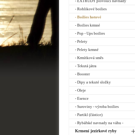
- EXTRUDY plovoucí návnady
- Rohlikové boilies
- Boilies hotové
- Boilies krmné
- Pop - Ups boilies
- Pelety
- Pelety krmné
- Krmítková směs
- Tekutá játra
- Booster
- Dipy a tekuté složky
- Oleje
- Esence
- Suroviny - výroba boilies
- Partikl (částice)
- Rybářské navnady na váhu -
Krmení jezírkové ryby