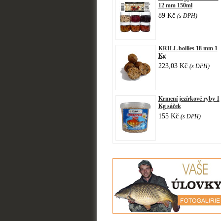
12 mm 150ml
89 Kč
(s DPH)
KRILL boilies 18 mm 1
Kg
223,03 Kč
(s DPH)
Krmení jezírkové ryby 1
Kg sáček
155 Kč
(s DPH)