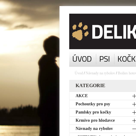
ÚVOD
PSI
KOČK
Úvod
/
Návnady na rybolov
/
Boilies hoto
KATEGORIE
AKCE
Pochoutky pro psy
Pamlsky pro kočky
Krmivo pro hlodavce
Návnady na rybolov