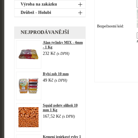
Výroba na zakázku
Drůbež - Holubi
Bezpečnostní kód:
NEJPRODÁVANĚJŠÍ
Alan tyčinky MIX - 4mm
- 1 Kg
232 Kč
(s DPH)
Rybí zob 10 mm
49 Kč
(s DPH)
Squid pelety oliheň 10
mm 1 Kg
167,52 Kč
(s DPH)
Krmení jezírkové ryby 1