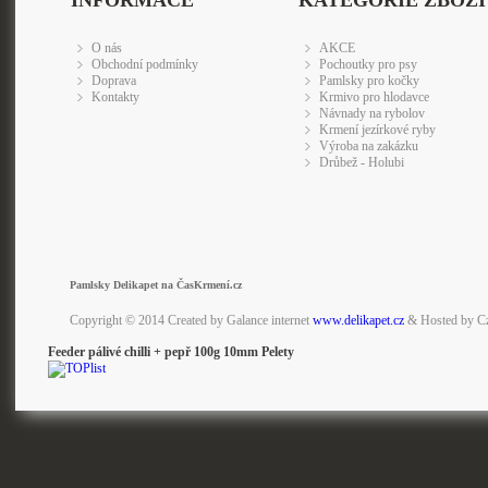
INFORMACE
KATEGORIE ZBOŽÍ
O nás
AKCE
Obchodní podmínky
Pochoutky pro psy
Doprava
Pamlsky pro kočky
Kontakty
Krmivo pro hlodavce
Návnady na rybolov
Krmení jezírkové ryby
Výroba na zakázku
Drůbež - Holubi
Pamlsky Delikapet na ČasKrmení.cz
Copyright © 2014 Created by Galance internet
www.delikapet.cz
& Hosted by C
Feeder pálivé chilli + pepř 100g 10mm Pelety