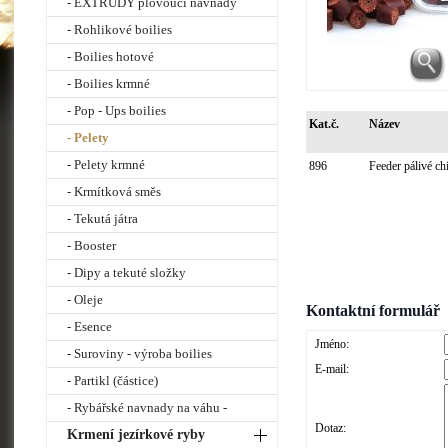
- EXTRUDY plovoucí návnady
- Rohlikové boilies
- Boilies hotové
- Boilies krmné
- Pop - Ups boilies
Kat.č.
Název
- Pelety
- Pelety krmné
896
Feeder pálivé c
- Krmítková směs
- Tekutá játra
- Booster
- Dipy a tekuté složky
- Oleje
Kontaktní formulář
- Esence
Jméno:
- Suroviny - výroba boilies
E-mail:
- Partikl (částice)
- Rybářské navnady na váhu -
Dotaz:
Krmení jezírkové ryby