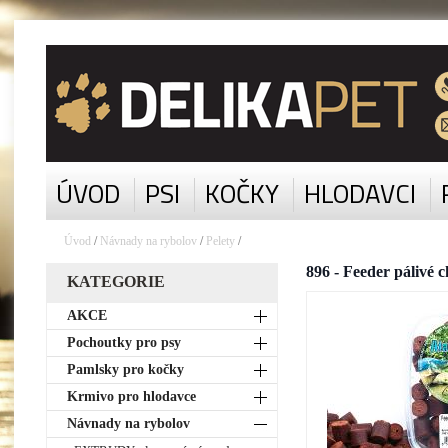
ÚVOD
PSI
KOČKY
HLODAVCI
Úvod
/
Návnady na rybolov
/
Pelety
/
896 - Feeder pálivé 
KATEGORIE
AKCE
Pochoutky pro psy
Pamlsky pro kočky
Krmivo pro hlodavce
Návnady na rybolov