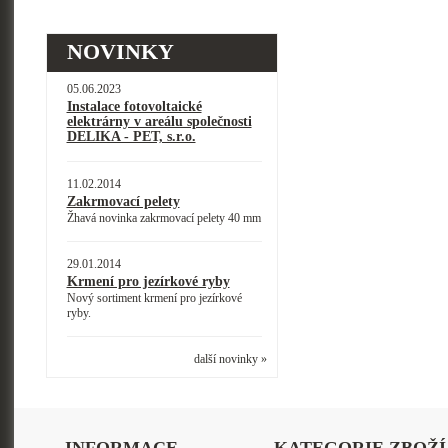
NOVINKY
05.06.2023
Instalace fotovoltaické
elektrárny v areálu společnosti
DELIKA - PET, s.r.o.
11.02.2014
Zakrmovací pelety
Žhavá novinka zakrmovací pelety 40 mm
29.01.2014
Krmení pro jezírkové ryby
Nový sortiment krmení pro jezírkové
ryby.
další novinky »