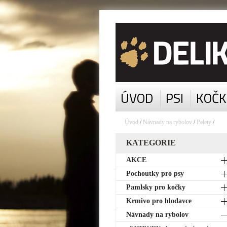
ÚVOD
PSI
KOČK
Úvod
/
Návnady na rybolov
/
Pelety
/
KATEGORIE
AKCE
Pochoutky pro psy
Pamlsky pro kočky
Krmivo pro hlodavce
Návnady na rybolov