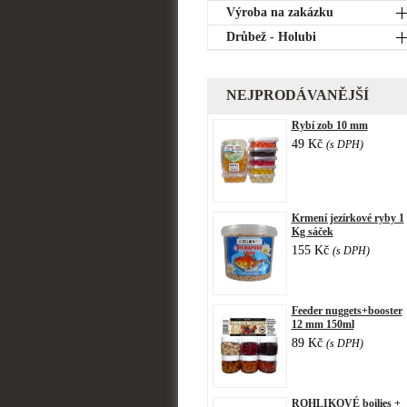
Výroba na zakázku
Drůbež - Holubi
NEJPRODÁVANĚJŠÍ
Rybí zob 10 mm
49 Kč
(s DPH)
Krmení jezírkové ryby 1
Kg sáček
155 Kč
(s DPH)
Feeder nuggets+booster
12 mm 150ml
89 Kč
(s DPH)
ROHLIKOVÉ boilies +