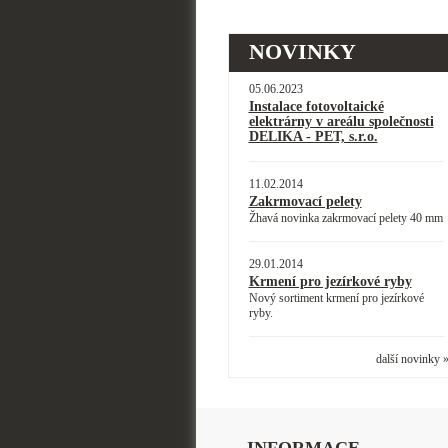
NOVINKY
05.06.2023
Instalace fotovoltaické
elektrárny v areálu společnosti
DELIKA - PET, s.r.o.
11.02.2014
Zakrmovací pelety
Žhavá novinka zakrmovací pelety 40 mm
29.01.2014
Krmení pro jezírkové ryby
Nový sortiment krmení pro jezírkové
ryby.
další novinky 