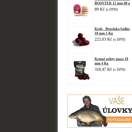
BOOSTER 12 mm 60 g
89 Kč
(s DPH)
Krab - Brusinka boilies
18 mm 1 Kg
223,03 Kč
(s DPH)
Krmné pelety maso 18
mm 4 Kg
318,47 Kč
(s DPH)