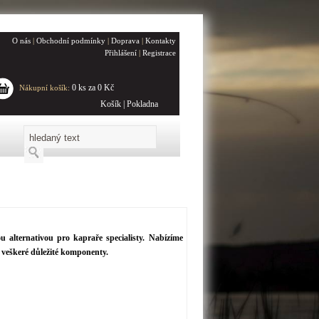
O nás
|
Obchodní podmínky
|
Doprava
|
Kontakty
Přihlášení
|
Registrace
0 ks za 0 Kč
Nákupní košík:
Košík
|
Pokladna
u alternativou pro kapraře specialisty. Nabízíme
í veškeré důležité komponenty.