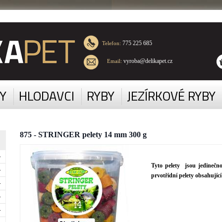
775 225 685
Telefon:
vyroba@delikapet.cz
Email:
Y
HLODAVCI
RYBY
JEZÍRKOVÉ RYBY
875 - STRINGER pelety 14 mm 300 g
Tyto pelety jsou jedinečno
prvotřídní pelety obsahujíc