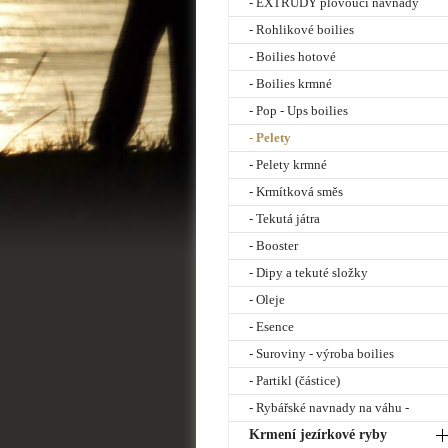
- EXTRUDY plovoucí návnady
- Rohlikové boilies
- Boilies hotové
- Boilies krmné
- Pop - Ups boilies
- Pelety
- Pelety krmné
- Krmítková směs
- Tekutá játra
- Booster
- Dipy a tekuté složky
- Oleje
- Esence
- Suroviny - výroba boilies
- Partikl (částice)
- Rybářské navnady na váhu -
Krmení jezírkové ryby