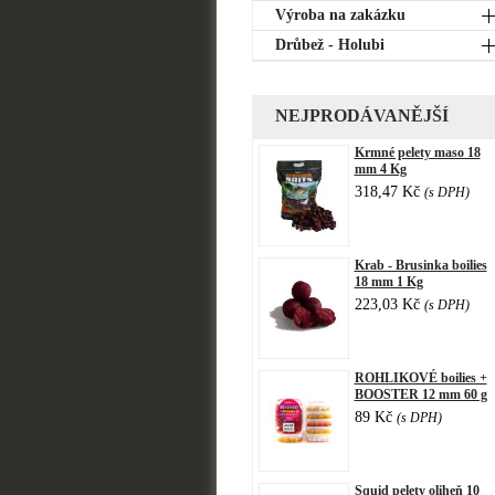
Výroba na zakázku
Drůbež - Holubi
NEJPRODÁVANĚJŠÍ
Krmné pelety maso 18
mm 4 Kg
318,47 Kč
(s DPH)
Krab - Brusinka boilies
18 mm 1 Kg
223,03 Kč
(s DPH)
ROHLIKOVÉ boilies +
BOOSTER 12 mm 60 g
89 Kč
(s DPH)
Squid pelety oliheň 10