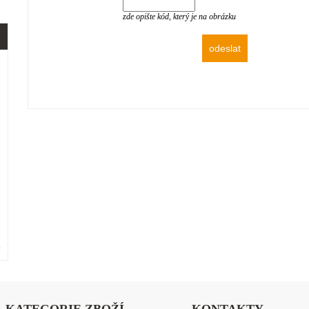
zde opište kód, který je na obrázku
»