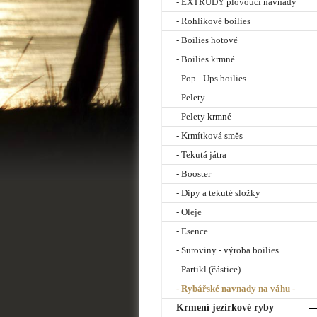
- EXTRUDY plovoucí návnady
- Rohlikové boilies
- Boilies hotové
- Boilies krmné
- Pop - Ups boilies
- Pelety
- Pelety krmné
- Krmítková směs
- Tekutá játra
- Booster
- Dipy a tekuté složky
- Oleje
- Esence
- Suroviny - výroba boilies
- Partikl (částice)
- Rybářské navnady na váhu -
Krmení jezírkové ryby