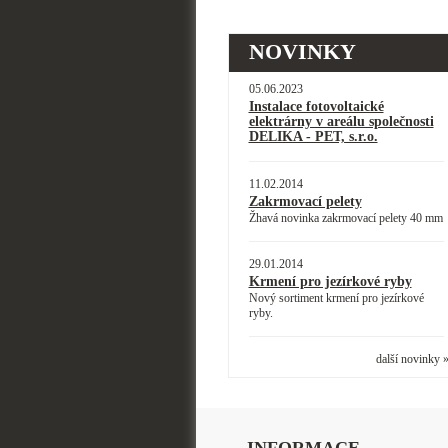
NOVINKY
05.06.2023
Instalace fotovoltaické
elektrárny v areálu společnosti
DELIKA - PET, s.r.o.
11.02.2014
Zakrmovací pelety
Žhavá novinka zakrmovací pelety 40 mm
29.01.2014
Krmení pro jezírkové ryby
Nový sortiment krmení pro jezírkové
ryby.
další novinky 