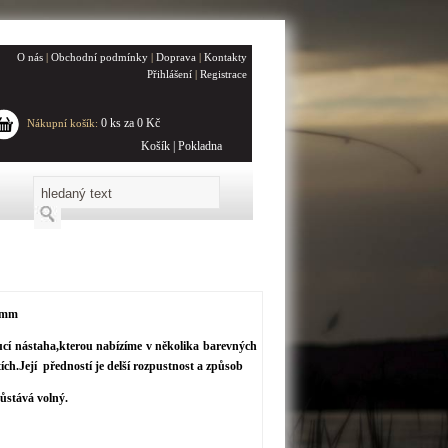
O nás
|
Obchodní podmínky
|
Doprava
|
Kontakty
Přihlášení
|
Registrace
0 ks za 0 Kč
Nákupní košík:
Košík
|
Pokladna
2 mm
ucí nástaha,kterou nabízíme v několika barevných
ích.Její předností je delší rozpustnost a způsob
zůstává volný.