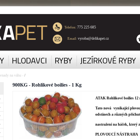
775 225 685
Telefon:
vyroba@delikapet.cz
Email:
Y
HLODAVCI
RYBY
JEZÍRKOVÉ RYBY
vnady na váhu -
/
900KG - Rohlikové boilies - 1 Kg
ATAK Rohlikové boilies 1
Tato nová vynikající plovo
odstínech a různých příchut
nastražení na háček, který 
PLOVOUCÍ NÁSTRAHA