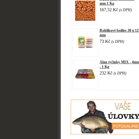
mm 1 Kg
167,52 Kč
(s DPH)
Rohlikové boilies 30 g 12
mm
73 Kč
(s DPH)
Alan tyčinky MIX - 4m
- 1 Kg
232 Kč
(s DPH)