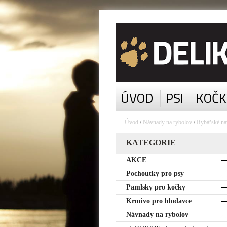
ÚVOD
PSI
KOČK
Úvod
/
Návnady na rybolov
/
Rybářské na
KATEGORIE
AKCE
Pochoutky pro psy
Pamlsky pro kočky
Krmivo pro hlodavce
Návnady na rybolov