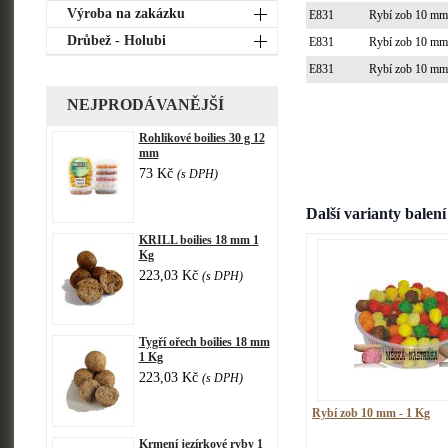
Výroba na zakázku
E831
Rybí zob 10 m
Drůbež - Holubi
E831
Rybí zob 10 m
E831
Rybí zob 10 m
NEJPRODÁVANĚJŠÍ
Rohlikové boilies 30 g 12
mm
73 Kč
(s DPH)
Další varianty balení
KRILL boilies 18 mm 1
Kg
223,03 Kč
(s DPH)
Tygří ořech boilies 18 mm
1 Kg
223,03 Kč
(s DPH)
Rybí zob 10 mm - 1 Kg
Krmení jezírkové ryby 1