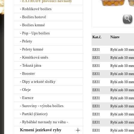
- EXTRUDY plovoucí návnady
- Rohlikové boilies
- Boilies hotové
- Boilies krmné
- Pop - Ups boilies
Kat.č.
Název
- Pelety
- Pelety krmné
E831
Rybí zob 10 m
- Krmítková směs
E831
Rybí zob 10 m
- Tekutá játra
E831
Rybí zob 10 m
- Booster
E831
Rybí zob 10 m
- Dipy a tekuté složky
E831
Rybí zob 10 m
- Oleje
E831
Rybí zob 10 m
- Esence
E831
Rybí zob 10 m
- Suroviny - výroba boilies
E831
Rybí zob 10 m
- Partikl (částice)
E831
Rybí zob 10 m
- Rybářské navnady na váhu -
E831
Rybí zob 10 m
Krmení jezírkové ryby
E831
Rybí zob 10 m