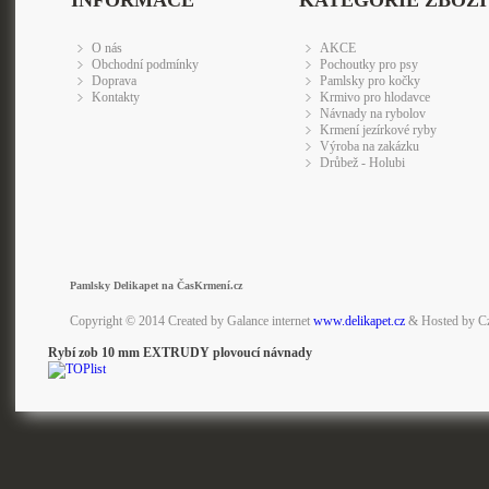
INFORMACE
KATEGORIE ZBOŽÍ
O nás
AKCE
Obchodní podmínky
Pochoutky pro psy
Doprava
Pamlsky pro kočky
Kontakty
Krmivo pro hlodavce
Návnady na rybolov
Krmení jezírkové ryby
Výroba na zakázku
Drůbež - Holubi
Pamlsky Delikapet na ČasKrmení.cz
Copyright © 2014 Created by Galance internet
www.delikapet.cz
& Hosted by C
Rybí zob 10 mm EXTRUDY plovoucí návnady