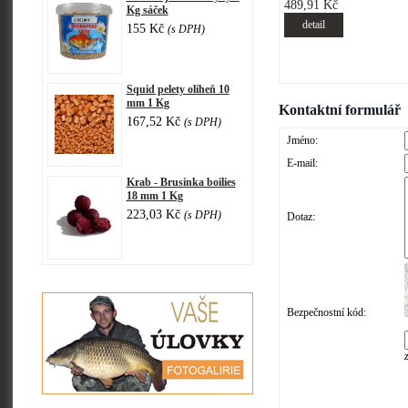
489,91 Kč
Kg sáček
detail
155 Kč
(s DPH)
Squid pelety oliheň 10
mm 1 Kg
Kontaktní formulář
167,52 Kč
(s DPH)
Jméno:
E-mail:
Krab - Brusinka boilies
18 mm 1 Kg
223,03 Kč
(s DPH)
Dotaz:
Bezpečnostní kód: