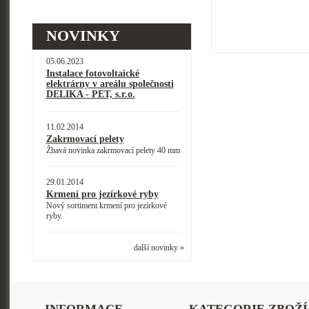
NOVINKY
05.06.2023
Instalace fotovoltaické
elektrárny v areálu společnosti
DELIKA - PET, s.r.o.
11.02.2014
Zakrmovací pelety
Žhavá novinka zakrmovací pelety 40 mm
29.01.2014
Krmení pro jezírkové ryby
Nový sortiment krmení pro jezírkové
ryby.
další novinky »