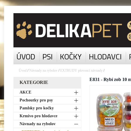
ÚVOD
PSI
KOČKY
HLODAVCI
Úvod
/
Návnady na rybolov
/
EXTRUDY plovoucí návnady
/
E831 - Rybí zob 10
KATEGORIE
AKCE
Pochoutky pro psy
Pamlsky pro kočky
Krmivo pro hlodavce
Návnady na rybolov