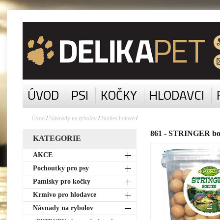
ÚVOD
PSI
KOČKY
HLODAVCI
Úvod
/
Návnady na rybolov
/
Boilies hotové
/
861 - STRINGER boi
KATEGORIE
AKCE
Pochoutky pro psy
Pamlsky pro kočky
Krmivo pro hlodavce
Návnady na rybolov