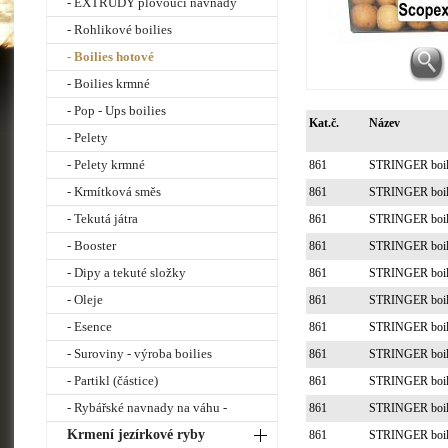
- EXTRUDY plovoucí návnady
- Rohlikové boilies
- Boilies hotové
- Boilies krmné
- Pop - Ups boilies
Kat.č.
Název
- Pelety
- Pelety krmné
861
STRINGER boil
- Krmítková směs
861
STRINGER boil
- Tekutá játra
861
STRINGER boil
- Booster
861
STRINGER boil
- Dipy a tekuté složky
861
STRINGER boil
- Oleje
861
STRINGER boil
- Esence
861
STRINGER boil
- Suroviny - výroba boilies
861
STRINGER boil
- Partikl (částice)
861
STRINGER boil
- Rybářské navnady na váhu -
861
STRINGER boil
Krmení jezírkové ryby
861
STRINGER boil