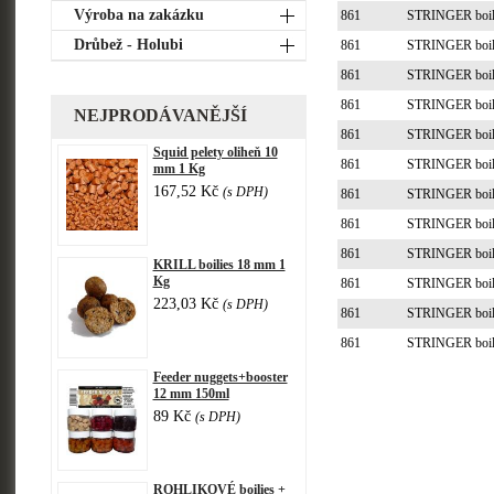
Výroba na zakázku
861
STRINGER boil
Drůbež - Holubi
861
STRINGER boil
861
STRINGER boil
861
STRINGER boil
NEJPRODÁVANĚJŠÍ
861
STRINGER boil
Squid pelety oliheň 10
861
STRINGER boil
mm 1 Kg
167,52 Kč
(s DPH)
861
STRINGER boil
861
STRINGER boil
861
STRINGER boil
KRILL boilies 18 mm 1
Kg
861
STRINGER boil
223,03 Kč
(s DPH)
861
STRINGER boil
861
STRINGER boil
Feeder nuggets+booster
12 mm 150ml
89 Kč
(s DPH)
ROHLIKOVÉ boilies +