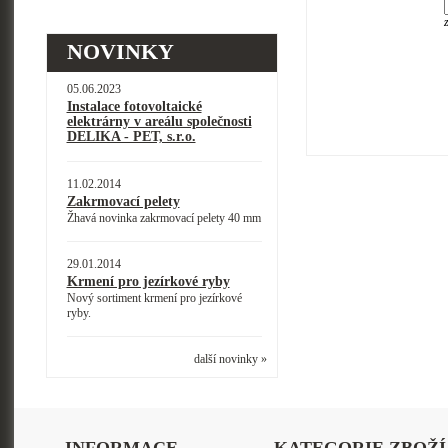
NOVINKY
05.06.2023
Instalace fotovoltaické
elektrárny v areálu společnosti
DELIKA - PET, s.r.o.
11.02.2014
Zakrmovací pelety
Žhavá novinka zakrmovací pelety 40 mm
29.01.2014
Krmení pro jezírkové ryby
Nový sortiment krmení pro jezírkové
ryby.
další novinky »