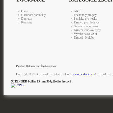
INFORMACE
KATEGORIE ZBOŽÍ
O nás
AKCE
Obchodní podmínky
Pochoutky pro psy
Doprava
Pamlsky pro kočky
Kontakty
Krmivo pro hlodavce
Návnady na rybolov
Krmení jezírkové ryby
Výroba na zakázku
Drůbež - Holubi
Pamlsky Delikapet na ČasKrmení.cz
Copyright © 2014 Created by Galance internet
www.delikapet.cz
& Hosted by C
STRINGER boilies 15 mm 300g Boilies hotové