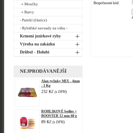
Bezpečnostní kód:
» Moučky
» Barvy
- Partikl (částice)
- Rybářské navnady na váhu -
Krmení jezírkové ryby
Výroba na zakázku
Drůbež - Holubi
NEJPRODÁVANĚJŠÍ
Alan tyčinky MIX - 4mm
- 1 Kg
232 Kč
(s DPH)
ROHLIKOVÉ boilies +
BOOSTER 12 mm 60 g
89 Kč
(s DPH)