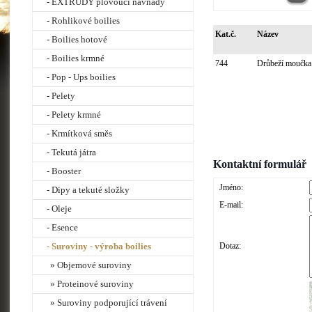
- EXTRUDY plovoucí návnady
- Rohlikové boilies
Kat.č.
Název
- Boilies hotové
- Boilies krmné
744
Drůbeží moučk
- Pop - Ups boilies
- Pelety
- Pelety krmné
- Krmítková směs
- Tekutá játra
Kontaktní formulář
- Booster
Jméno:
- Dipy a tekuté složky
E-mail:
- Oleje
- Esence
- Suroviny - výroba boilies
Dotaz:
» Objemové suroviny
» Proteinové suroviny
» Suroviny podporující trávení