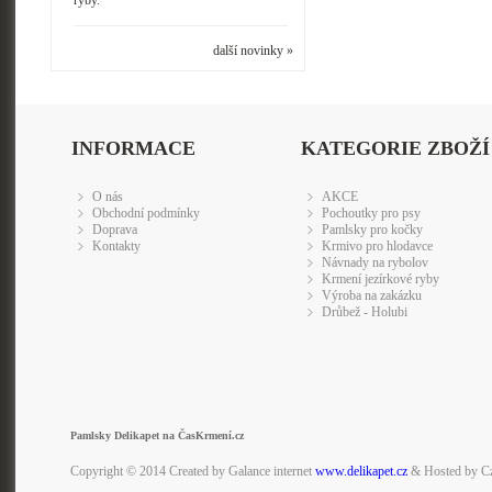
ryby.
další novinky »
INFORMACE
KATEGORIE ZBOŽÍ
O nás
AKCE
Obchodní podmínky
Pochoutky pro psy
Doprava
Pamlsky pro kočky
Kontakty
Krmivo pro hlodavce
Návnady na rybolov
Krmení jezírkové ryby
Výroba na zakázku
Drůbež - Holubi
Pamlsky Delikapet na ČasKrmení.cz
Copyright © 2014 Created by Galance internet
www.delikapet.cz
& Hosted by C