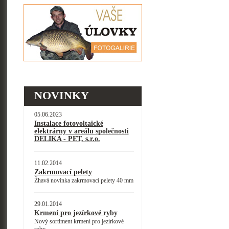
NOVINKY
05.06.2023
Instalace fotovoltaické
elektrárny v areálu společnosti
DELIKA - PET, s.r.o.
11.02.2014
Zakrmovací pelety
Žhavá novinka zakrmovací pelety 40 mm
29.01.2014
Krmení pro jezírkové ryby
Nový sortiment krmení pro jezírkové