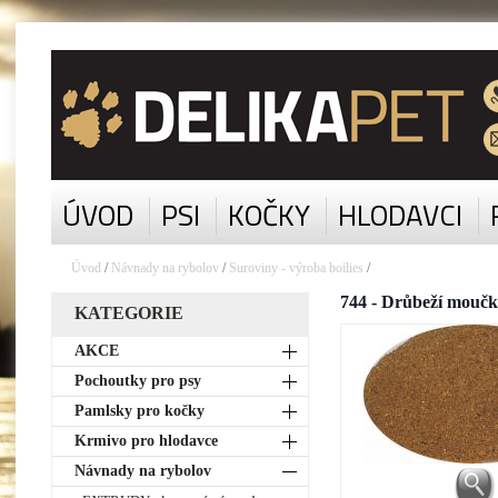
ÚVOD
PSI
KOČKY
HLODAVCI
Úvod
/
Návnady na rybolov
/
Suroviny - výroba boilies
/
744 - Drůbeží moučk
KATEGORIE
AKCE
Pochoutky pro psy
Pamlsky pro kočky
Krmivo pro hlodavce
Návnady na rybolov