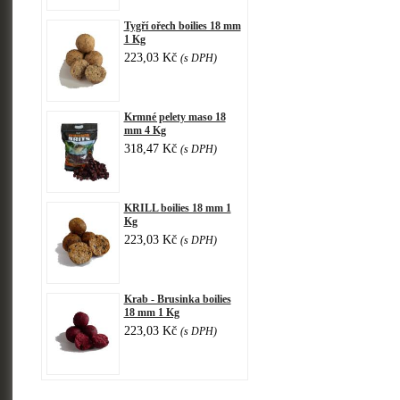
Tygří ořech boilies 18 mm
1 Kg
223,03 Kč
(s DPH)
Krmné pelety maso 18
mm 4 Kg
318,47 Kč
(s DPH)
KRILL boilies 18 mm 1
Kg
223,03 Kč
(s DPH)
Krab - Brusinka boilies
18 mm 1 Kg
223,03 Kč
(s DPH)